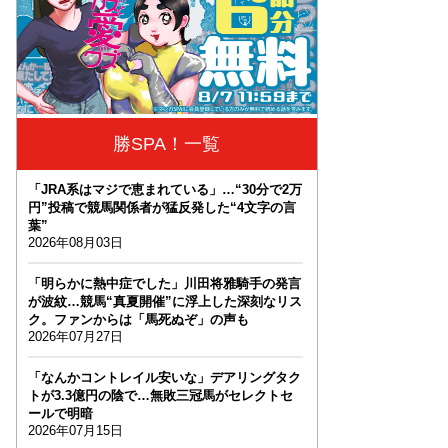
勝SPA！一覧
「JRA系はマジで恵まれている」…“30分で2万
円”投稿で競馬関係者が猛反発した“4文字の言
葉”
2026年08月03日
「明らかに熱中症でした」川田将雅騎手の発言
が波紋…競馬“真夏開催”に浮上した深刻なリス
ク。ファンからは「馬死ぬぞ」の声も
2026年07月27日
「なんかコントレイル安いな」デアリングタク
トが3.3億円の陰で…無敗三冠馬がセレクトセ
ールで明暗
2026年07月15日