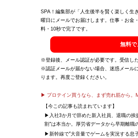
グルメ、カルチャー、ギャンブルまで、面
SPA！編集部が「人生後半を賢く楽しく生
軽さが売り。業界紙、週刊誌を経て、気がつ
曜日にメールでお届けします。仕事・お金
料・10秒で完了です。
記事一覧へ
無料で
※登録後、メール認証が必要です。受信し
※認証メールが届かない場合、迷惑メール
ります。再度ご登録ください。
▶ プロテイン買うなら、まず売れ筋から。Mypr
【今この記事も読まれています】
▶入社3か月で辞めた新入社員、退職の挨拶に
割”は本当か。厚労省データから早期離職
▶新幹線で“大音量でゲームを実況する息子