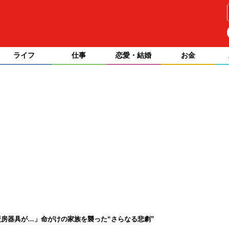
ライフ
仕事
恋愛・結婚
お金
房器具が…」命がけの家族を襲った“さらなる悲劇”