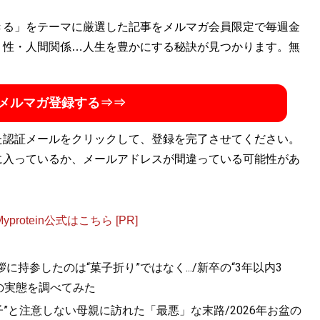
白いと思ったらとことん突っ走って取材するフットワークの
きる」をテーマに厳選した記事をメルマガ会員限定で毎週金
けば今に至る40代ライター
・性・人間関係…人生を豊かにする秘訣が見つかります。無
メルマガ登録する⇒⇒
た認証メールをクリックして、登録を完了させてください。
に入っているか、メールアドレスが間違っている可能性があ
otein公式はこちら [PR]
持参したのは“菓子折り”ではなく.../新卒の“3年以内3
の実態を調べてみた
”と注意しない母親に訪れた「最悪」な末路/2026年お盆の