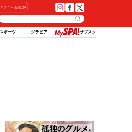
ログイン
会員登録
スポーツ
グラビア
サブスク