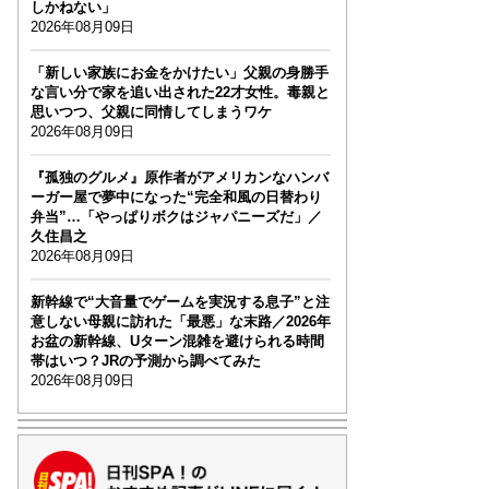
しかねない」
2026年08月09日
「新しい家族にお金をかけたい」父親の身勝手
な言い分で家を追い出された22才女性。毒親と
思いつつ、父親に同情してしまうワケ
2026年08月09日
『孤独のグルメ』原作者がアメリカンなハンバ
ーガー屋で夢中になった“完全和風の日替わり
弁当”…「やっぱりボクはジャパニーズだ」／
久住昌之
2026年08月09日
新幹線で“大音量でゲームを実況する息子”と注
意しない母親に訪れた「最悪」な末路／2026年
お盆の新幹線、Uターン混雑を避けられる時間
帯はいつ？JRの予測から調べてみた
2026年08月09日