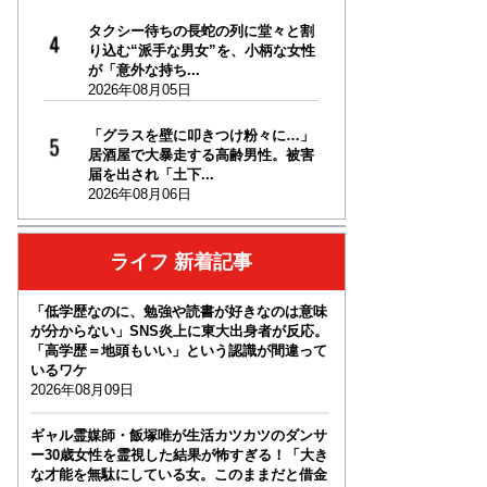
タクシー待ちの長蛇の列に堂々と割
り込む“派手な男女”を、小柄な女性
が「意外な持ち...
2026年08月05日
「グラスを壁に叩きつけ粉々に…」
居酒屋で大暴走する高齢男性。被害
届を出され「土下...
2026年08月06日
ライフ 新着記事
「低学歴なのに、勉強や読書が好きなのは意味
が分からない」SNS炎上に東大出身者が反応。
「高学歴＝地頭もいい」という認識が間違って
いるワケ
2026年08月09日
ギャル霊媒師・飯塚唯が生活カツカツのダンサ
ー30歳女性を霊視した結果が怖すぎる！「大き
な才能を無駄にしている女。このままだと借金