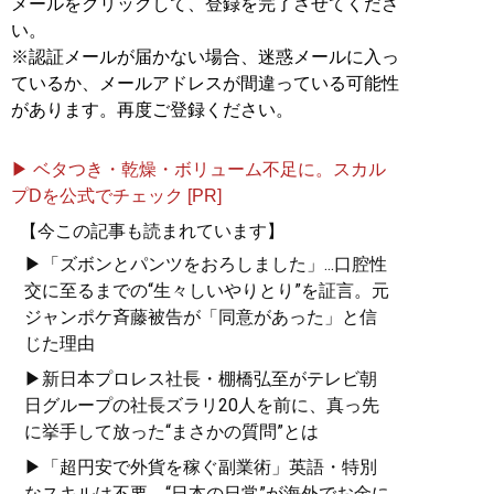
メールをクリックして、登録を完了させてくださ
い。
※認証メールが届かない場合、迷惑メールに入っ
ているか、メールアドレスが間違っている可能性
があります。再度ご登録ください。
▶ ベタつき・乾燥・ボリューム不足に。スカル
プDを公式でチェック [PR]
【今この記事も読まれています】
▶「ズボンとパンツをおろしました」...口腔性
交に至るまでの“生々しいやりとり”を証言。元
ジャンポケ斉藤被告が「同意があった」と信
じた理由
▶新日本プロレス社長・棚橋弘至がテレビ朝
日グループの社長ズラリ20人を前に、真っ先
に挙手して放った“まさかの質問”とは
▶「超円安で外貨を稼ぐ副業術」英語・特別
なスキルは不要。“日本の日常”が海外でお金に