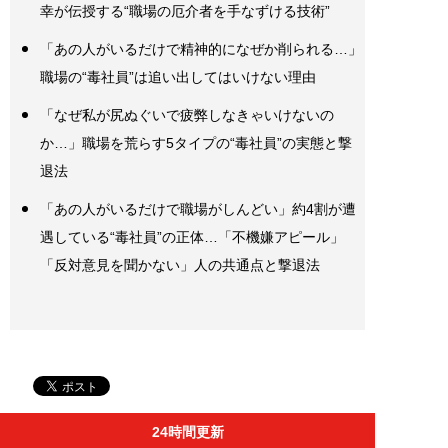
幸が伝授する“職場の厄介者を手なずける技術”
「あの人がいるだけで精神的になぜか削られる…」
職場の“毒社員”は追い出してはいけない理由
「なぜ私が尻ぬぐいで疲弊しなきゃいけないの
か…」職場を荒らす5タイプの“毒社員”の実態と撃
退法
「あの人がいるだけで職場がしんどい」約4割が遭
遇している“毒社員”の正体…「不機嫌アピール」
「反対意見を聞かない」人の共通点と撃退法
24時間更新