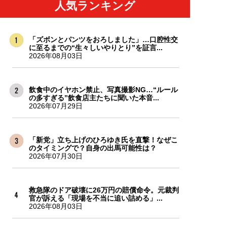
人気ランキング
「ズボンとパンツをおろしました」…口腔性交
に至るまでの“生々しいやりとり”を証言...
2026年08月03日
飲食中のイヤホン禁止、写真撮影NG…“ルール
の多すぎる”飲食店主たちに聞いた本音...
2026年07月29日
「新党」立ち上げのひろゆき氏を直撃！なぜこ
のタイミングで？自身の出馬可能性は？
2026年07月30日
救急隊のドア破壊に26万円の賠償命令。元裁判
官が訴える「現場を不当に追い詰める」...
2026年08月03日