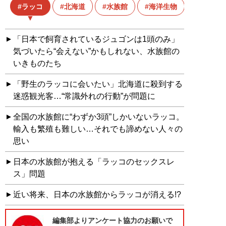
ラッコ
北海道
水族館
海洋生物
絶滅危
「日本で飼育されているジュゴンは1頭のみ」
気づいたら“会えない”かもしれない、水族館の
いきものたち
「野生のラッコに会いたい」北海道に殺到する
迷惑観光客…“常識外れの行動”が問題に
全国の水族館に“わずか3頭”しかいないラッコ。
輸入も繁殖も難しい…それでも諦めない人々の
思い
日本の水族館が抱える「ラッコのセックスレ
ス」問題
近い将来、日本の水族館からラッコが消える!?