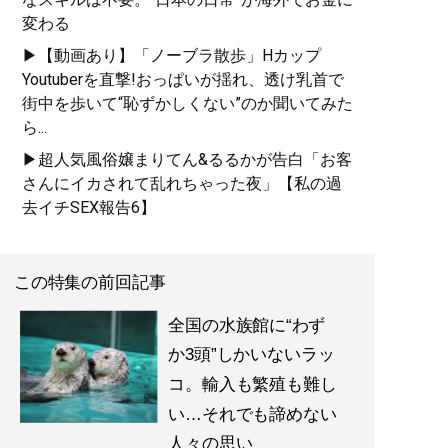
変わる
▶【動画あり】「ノーブラ散歩」Hカップ
Youtuberを直撃!おっぱいが揺れ、透け乳首で
街中を歩いて“恥ずかしくない”のか聞いてみた
ら...
▶超人気風俗嬢まりてん&るるかが告白「お客
さんにイカされて乱れちゃった夜」【私の過
去イチSEX報告6】
この特集の前回記事
全国の水族館に“わず
か3頭”しかいないラッ
コ。輸入も繁殖も難し
い…それでも諦めない
人々の思い