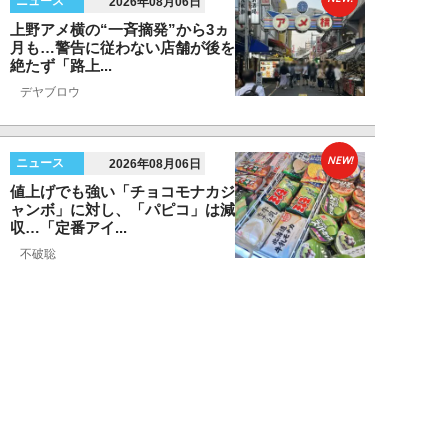
ニュース
2026年08月06日
上野アメ横の“一斉摘発”から3ヵ
月も…警告に従わない店舗が後を
絶たず「路上...
デヤブロウ
NEW!
ニュース
2026年08月06日
値上げでも強い「チョコモナカジ
ャンボ」に対し、「パピコ」は減
収…「定番アイ...
不破聡
NEW!
ニュース
2026年08月05日
なぜワイドショーは「酷暑」を連
呼する？ 山口真由が明かす、テ
レビが天気ネタ...
山口真由