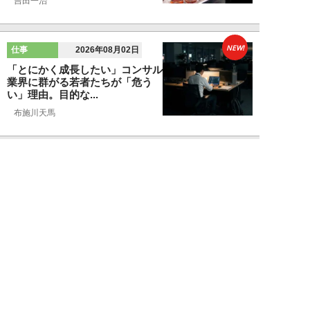
吉田一治
NEW!
仕事
2026年08月02日
「とにかく成長したい」コンサル
業界に群がる若者たちが「危う
い」理由。目的な...
布施川天馬
NEW!
仕事
2026年08月02日
「お局が孫のようにかわいがって
くれた」納言・薄幸が伝授す
る“職場の厄介者を...
週刊SPA！編集部
NEW!
仕事
2026年08月01日
「あの人がいるだけで精神的にな
ぜか削られる…」職場の“毒社