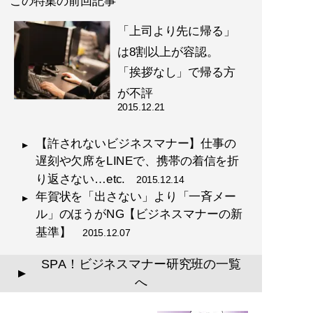
この特集の前回記事
「上司より先に帰る」
は8割以上が容認。
「挨拶なし」で帰る方
が不評
2015.12.21
【許されないビジネスマナー】仕事の
遅刻や欠席をLINEで、携帯の着信を折
り返さない…etc.
2015.12.14
年賀状を「出さない」より「一斉メー
ル」のほうがNG【ビジネスマナーの新
基準】
2015.12.07
SPA！ビジネスマナー研究班の一覧
▲
へ