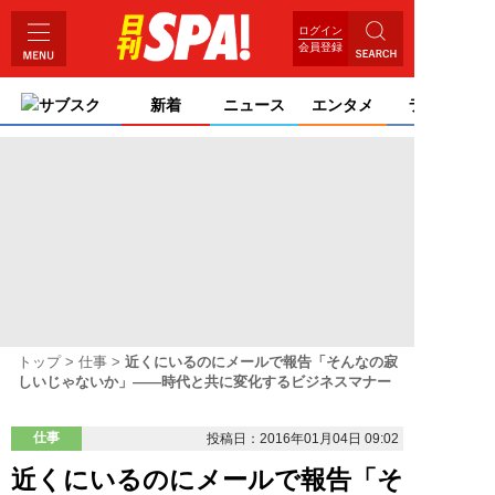
ログイン
会員登録
サブスク
新着
ニュース
エンタメ
ライフ
トップ
仕事
近くにいるのにメールで報告「そんなの寂
しいじゃないか」――時代と共に変化するビジネスマナー
仕事
投稿日：2016年01月04日 09:02
近くにいるのにメールで報告「そ