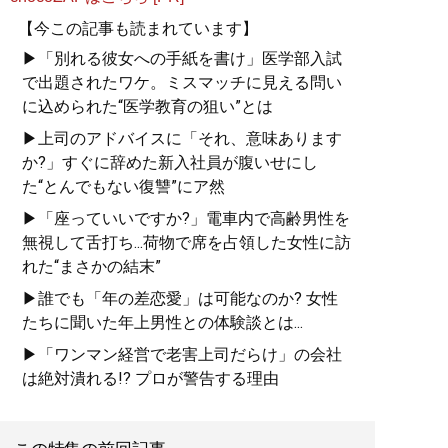
【今この記事も読まれています】
▶「別れる彼女への手紙を書け」医学部入試
で出題されたワケ。ミスマッチに見える問い
に込められた“医学教育の狙い”とは
▶上司のアドバイスに「それ、意味あります
か?」すぐに辞めた新入社員が腹いせにし
た“とんでもない復讐”にア然
▶「座っていいですか?」電車内で高齢男性を
無視して舌打ち...荷物で席を占領した女性に訪
れた“まさかの結末”
▶誰でも「年の差恋愛」は可能なのか? 女性
たちに聞いた年上男性との体験談とは...
▶「ワンマン経営で老害上司だらけ」の会社
は絶対潰れる!? プロが警告する理由