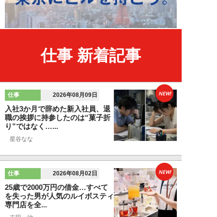
仕事 新着記事
NEW!
仕事
2026年08月09日
入社3か月で辞めた新入社員、退
職の挨拶に持参したのは“菓子折
り”ではなく…...
星谷なな
NEW!
仕事
2026年08月02日
25歳で2000万円の借金…すべて
を失った男が人気のルイボスティ
専門店を全...