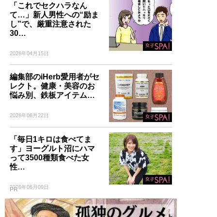
「これでセクハラなん
て…」新人男性への“励ま
し”で、厳重注意された
30…
2026年04月15日
編集部のiHerb愛用者がセ
レクト。健康・美容のお
悩み別、鉄板アイテム…
2026年06月22日
「毎日1キロは食べてま
す」ヨーグルト沼にハマ
って3500種類食べた女
性…
2026年06月09日
PR