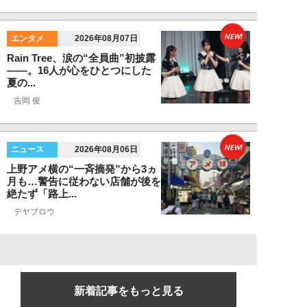
NEW!
エンタメ
2026年08月07日
Rain Tree、涙の“全員曲”初披露
――。16人が心をひとつにした
夏の...
吉岡 俊
NEW!
ニュース
2026年08月06日
上野アメ横の“一斉摘発”から3ヵ
月も…警告に従わない店舗が後を
絶たず「路上...
デヤブロウ
新着記事をもっと見る