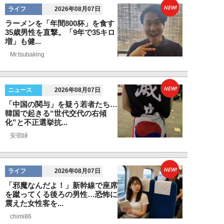
NEW!
ライフ
2026年08月07日
ラーメンを「年間800杯」を食す
35歳男性を直撃。「9年で35キロ
増」も健...
Mr.tsubaking
NEW!
ニュース
2026年08月07日
「中国の関与」を疑う若者たち…
韓国で起きる“世代交代の右傾
化”と不正選挙抗...
安宿緑
NEW!
ライフ
2026年08月07日
「邪魔なんだよ！」新幹線で座席
を蹴ってくる後ろの男性…恐怖に
震えた女性客を...
chimi86