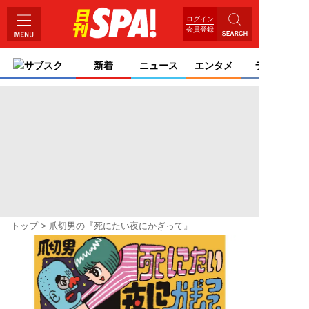
ログイン
会員登録
サブスク
新着
ニュース
エンタメ
ライフ
トップ
爪切男の『死にたい夜にかぎって』