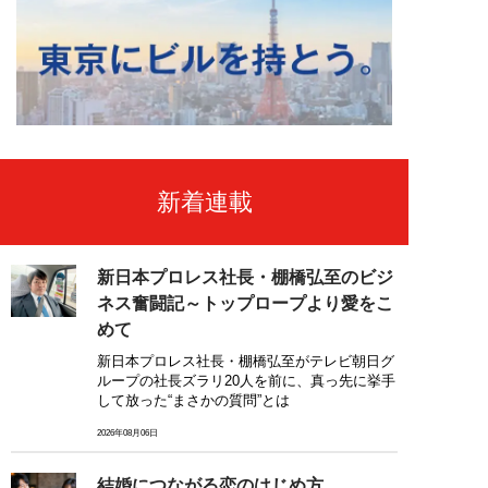
新着連載
新日本プロレス社長・棚橋弘至のビジ
ネス奮闘記～トップロープより愛をこ
めて
新日本プロレス社長・棚橋弘至がテレビ朝日グ
ループの社長ズラリ20人を前に、真っ先に挙手
して放った“まさかの質問”とは
2026年08月06日
結婚につながる恋のはじめ方