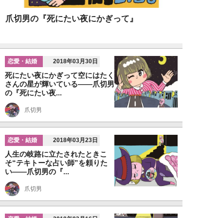
爪切男の『死にたい夜にかぎって』
恋愛・結婚
2018年03月30日
死にたい夜にかぎって空にはたく
さんの星が輝いている――爪切男
の『死にたい夜...
爪切男
恋愛・結婚
2018年03月23日
人生の岐路に立たされたときこ
そ“テキトーな占い師”を頼りた
い――爪切男の『...
爪切男