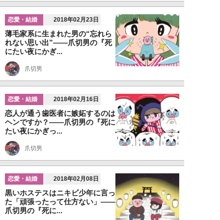
恋愛・結婚
2018年02月23日
薄毛家系に生まれた男の“忘れら
れない思い出”――爪切男の『死
にたい夜にかぎ...
爪切男
恋愛・結婚
2018年02月16日
恋人が通う歯医者に嫉妬するのは
ヘンですか？――爪切男の『死に
たい夜にかぎっ...
爪切男
恋愛・結婚
2018年02月08日
黒いホステスはニキビ少年に言っ
た「頑張ったって仕方ない」――
爪切男の『死に...