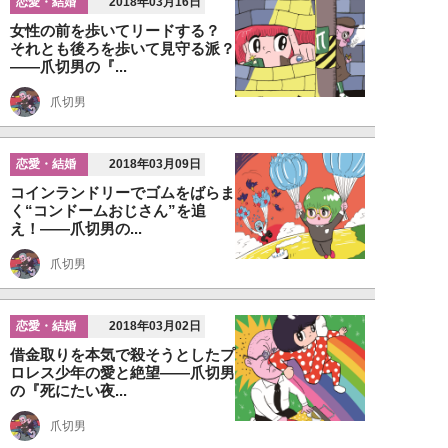
恋愛・結婚
2018年03月16日
女性の前を歩いてリードする？
それとも後ろを歩いて見守る派？
――爪切男の『...
爪切男
恋愛・結婚
2018年03月09日
コインランドリーでゴムをばらま
く“コンドームおじさん”を追
え！――爪切男の...
爪切男
恋愛・結婚
2018年03月02日
借金取りを本気で殺そうとしたプ
ロレス少年の愛と絶望――爪切男
の『死にたい夜...
爪切男