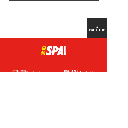
▲
PAGE TOP
広告掲載について
日刊SPA！について
ニュース提供先
PR記事一覧
ライター・執筆者募集
プライバシーポリシー
Cookie使用について
著作権について
運営会社
記事使用について