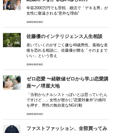
年収2000万円でも苦戦…婚活で「デキる男」が
女性に敬遠される“意外な理由”
2026年08月06日
佐藤優のインテリジェンス人生相談
老いていくのがすごく嫌な49歳男性。孤独な老
後を恐れる相談に、佐藤優が贈る「そのままで
いい」という答え
2026年08月06日
ゼロ恋愛 〜経験値ゼロから学ぶ恋愛講
座〜／堺屋大地
「当初からナルシストっぽいとは思っていたん
ですけど…」女性が密かに“恋愛対象外”の烙印
を押す、男性の無自覚なNG行動
2026年08月04日
ファストファッション、全部買ってみ