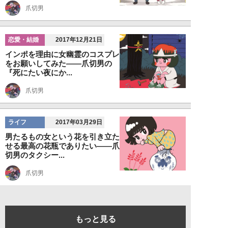
爪切男
恋愛・結婚
2017年12月21日
インポを理由に女幽霊のコスプレ
をお願いしてみた――爪切男の
『死にたい夜にか...
爪切男
ライフ
2017年03月29日
男たるもの女という花を引き立た
せる最高の花瓶でありたい――爪
切男のタクシー...
爪切男
もっと見る