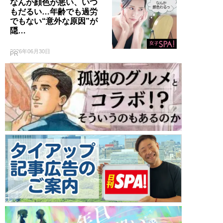
なんか顔色が悪い、いつ
もだるい…年齢でも過労
でもない“意外な原因”が
隠…
2026年06月30日
PR