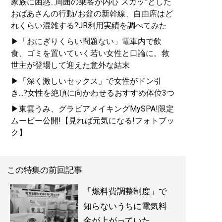
家族に困惑...周囲の乗客が内心“スカッ”とした
おばあさんの行動/お盆の新幹線、自由席はど
れくらい混雑する?JR利用実績を調べてみた
▶「おにぎりくらい問題ない」電車内で飲
食、ゴミを置いていく若い女性と口論に。救
世主が登場して迎えた意外な結末
▶「深く激しいセックス」で女性がドン引
き...?女性を絶頂に向かわせるおすすめ体位3つ
▶東雲うみ、グラビアメイキングMySPA!限定
ムービー公開!【見れば元気になる!フォトブッ
ク】
この特集の前回記事
「燃料費調整制度」で
知らないうちに電気料
金が上がっていた