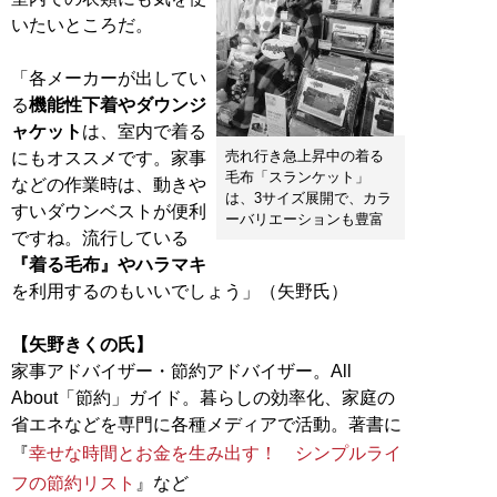
いたいところだ。
「各メーカーが出してい
る
機能性下着やダウンジ
ャケット
は、室内で着る
売れ行き急上昇中の着る
にもオススメです。家事
毛布「スランケット」
などの作業時は、動きや
は、3サイズ展開で、カラ
すいダウンベストが便利
ーバリエーションも豊富
ですね。流行している
『着る毛布』やハラマキ
を利用するのもいいでしょう」（矢野氏）
【矢野きくの氏】
家事アドバイザー・節約アドバイザー。All
About「節約」ガイド。暮らしの効率化、家庭の
省エネなどを専門に各種メディアで活動。著書に
『
幸せな時間とお金を生み出す！ シンプルライ
フの節約リスト
』など