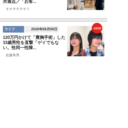
共通点／「お客...
オオサキサオリ
NEW!
ライフ
2026年08月08日
120万円かけて「豊胸手術」した
33歳男性を直撃「ゲイでもな
い。性同一性障...
佐藤隼秀
NEW!
ライフ
2026年08月08日
満員の新幹線で子供が「座りたい
～！」迷惑家族に困惑…周囲の乗
客が内心“スカ...
日刊SPA!取材班
NEW!
ライフ
2026年08月07日