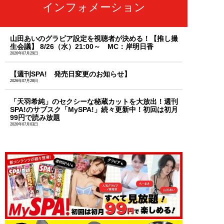
インフォメーション
山田あいのグラビア設定を視聴者が決める！【推し撮
生会議】 8/26（水）21:00～ MC：岸明日香
2026年07月29日
【週刊SPA! 発売日変更のお知らせ】
2026年07月28日
「天羽希純」のセクシーな秘蔵カットを大放出！週刊
SPA!のサブスク「MySPA!」続々更新中！初回は初月
99円で読み放題
2026年07月03日