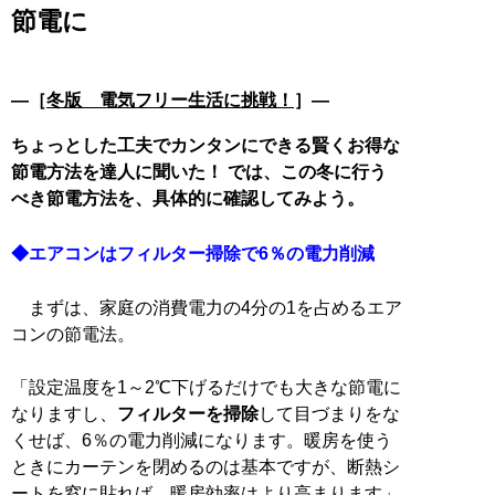
節電に
―［
冬版 電気フリー生活に挑戦！
］―
ちょっとした工夫でカンタンにできる賢くお得な
節電方法を達人に聞いた！ では、この冬に行う
べき節電方法を、具体的に確認してみよう。
◆エアコンはフィルター掃除で6％の電力削減
まずは、家庭の消費電力の4分の1を占めるエア
コンの節電法。
「設定温度を1～2℃下げるだけでも大きな節電に
なりますし、
フィルターを掃除
して目づまりをな
くせば、6％の電力削減になります。暖房を使う
ときにカーテンを閉めるのは基本ですが、断熱シ
ートを窓に貼れば、暖房効率はより高まります」