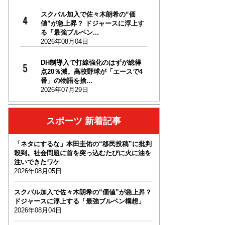
スクバル加入で佐々木朗希の“価
値”が急上昇？ ドジャースに浮上す
る「最強ブルペン...
2026年08月04日
DH制導入で打線強化のはずが総得
点20％減。高校野球が「エースで4
番」の物語を捨...
2026年07月29日
スポーツ 新着記事
「ネタにするな」本田圭佑の“移民投稿”に批判
殺到。社会問題に首を突っ込むたびに火に油を
注いできたワケ
2026年08月05日
スクバル加入で佐々木朗希の“価値”が急上昇？
ドジャースに浮上する「最強ブルペン構想」
2026年08月04日