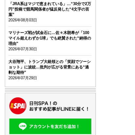
「JRA系はマジで恵まれている」…“30分で2万
円”投稿で競馬関係者が猛反発した“4文字の言
葉”
2026年08月03日
マリナーズ戦が試金石に…佐々木朗希が「100
マイル超えわずか1球」でも絶賛された“納得の
理由”
2026年07月30日
大谷翔平、トランプ大統領との「笑顔でツーシ
ョット」に波紋…批判が広がる背景にある“過
剰な期待”
2026年07月29日