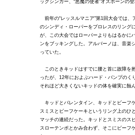
ックシンガー、“悪魔の使者”オズボーンの
前年の“レッスルマニア”第1回大会では、
のシンディ・ローパーをプロレスのリング
が、この大会ではローパーよりもはるかに
ンをブッキングした。アルバーノは、音楽
っていた。
このときキッドはすでに腰と首に故障を抱
ったが、12年におよぶハード・バンプのく
それほど大きくないキッドの体を確実に蝕
キッドとバレンタイン、キッドとビーフケ
スミスとビーフケーキというリング上のひ
マッチの連続だった。キッドとスミスのス
スローテンポとかみ合わず、そこにビーフ