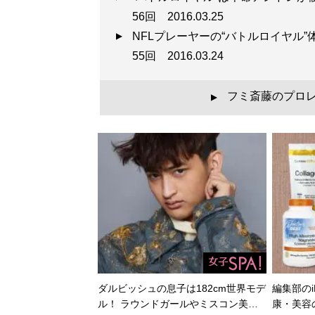
56回
2016.03.25
NFLプレーヤーの“バトルロイヤル
55回
2016.03.24
フミ斎藤のプロ
▲
ダルビッシュの息子は182cm世界モデ
編集部のi
ル！ ラウンドガールやミスコン美…
康・美容