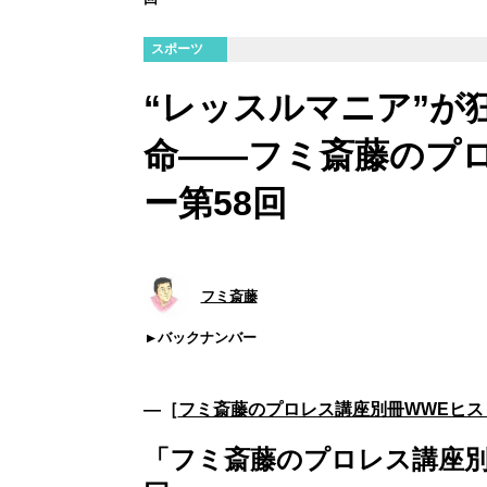
スポーツ
“レッスルマニア”が
命――フミ斎藤のプロ
ー第58回
フミ斎藤
バックナンバー
―［
フミ斎藤のプロレス講座別冊WWEヒス
「フミ斎藤のプロレス講座別