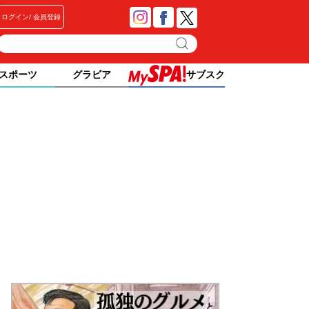
ログイン
会員登録
スポーツ
グラビア
サブスク