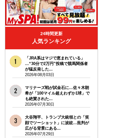
24時間更新
人気ランキング
「JRA系はマジで恵まれている」
…“30分で2万円”投稿で競馬関係者
が猛反発した...
2026年08月03日
マリナーズ戦が試金石に…佐々木朗
希が「100マイル超えわずか1球」で
も絶賛された...
2026年07月30日
大谷翔平、トランプ大統領との「笑
顔でツーショット」に波紋…批判が
広がる背景にある...
2026年07月29日