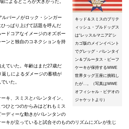
登場によるところが大きかった。
アルバーノがロック・シンガー
キッド＆スミスのブリテ
にひっぱり上げて話題を呼んだ
ィッシュ・ブルドッグス
ハードコアなイメージのオズボー
は“レッスルマニア2”シ
シーンと独自のコネクションを持
カゴ版のメインイベント
でグレッグ・バレンタイ
ン＆ブルータス・ビーフ
えていた。年齢はまだ27歳だ
ケーキが保持するWWE
り返しによるダメージの蓄積が
世界タッグ王座に挑戦し
んでいた。
たが…。（写真はWWE
オフィシャル・ビデオの
ーキ、スミスとバレンタイン、
ジャケットより）
とつひとつのからみはどれもミス
ピーディーな動きがバレンタンの
ケーキが立っていると試合そのもののリズムにズレが生じ