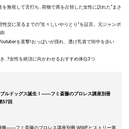
を無視して舌打ち...荷物で席を占領した女性に訪れた“まさ
口腔性交に至るまでの“生々しいやりとり”を証言。元ジャンポ
由
utuberを直撃!おっぱいが揺れ、透け乳首で街中を歩い
...?女性を絶頂に向かわせるおすすめ体位3つ
ブルドッグス誕生！――フミ斎藤のプロレス講座別冊
57回
優勝――フミ斎藤のプロレス講座別冊 WWEヒストリー第