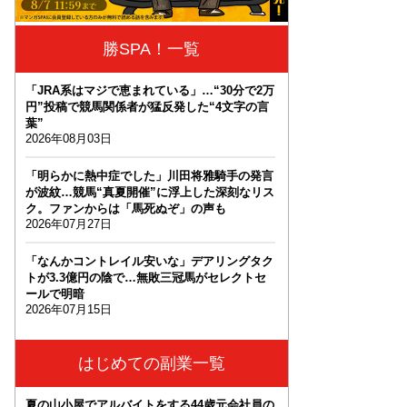
勝SPA！一覧
「JRA系はマジで恵まれている」…“30分で2万
円”投稿で競馬関係者が猛反発した“4文字の言
葉”
2026年08月03日
「明らかに熱中症でした」川田将雅騎手の発言
が波紋…競馬“真夏開催”に浮上した深刻なリス
ク。ファンからは「馬死ぬぞ」の声も
2026年07月27日
「なんかコントレイル安いな」デアリングタク
トが3.3億円の陰で…無敗三冠馬がセレクトセ
ールで明暗
2026年07月15日
はじめての副業一覧
夏の山小屋でアルバイトをする44歳元会社員の