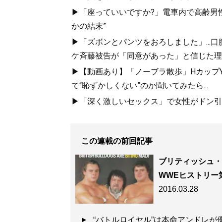
▶「座っていいですか?」電車内で高齢男性
かの結末”
▶「ズボンとパンツをおろしました」...
ケ斉藤被告が「同意があった」と信じた理
▶【動画あり】「ノーブラ散歩」HカップYo
て“恥ずかしくない”のか聞いてみたら...
▶「深く激しいセックス」で女性がドン引き
この連載の前回記事
ブリティッシュ・
WWEヒストリー第
2016.03.28
“バトルロイヤル”は本命アンドレが