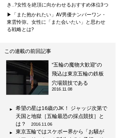
き...?女性を絶頂に向かわせるおすすめ体位3つ
▶「また抱かれたい」AV男優ナンバーワン・
東雲怜弥。女性に「また会いたい」と思わせ
る戦略とは?
この連載の前回記事
“五輪の魔物大歓迎”の
飛込は東京五輪の鉄板
穴場競技である
2016.11.08
希望の星は16歳のJK！ ジャッジ次第で
天国と地獄［五輪最恐の採点競技］と
は？
2016.11.06
東京五輪ではスケボー界から「お騒が