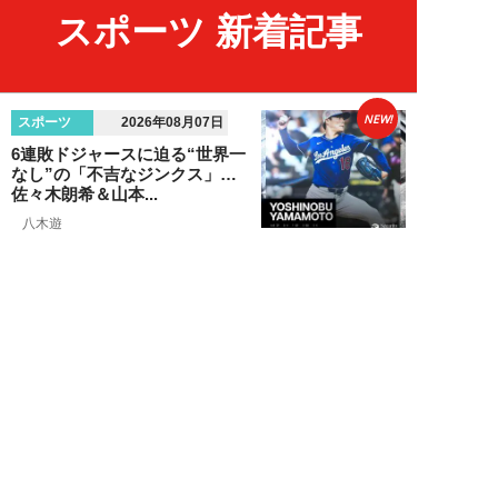
スポーツ 新着記事
NEW!
スポーツ
2026年08月07日
6連敗ドジャースに迫る“世界一
なし”の「不吉なジンクス」…
佐々木朗希＆山本...
八木遊
NEW!
エンタメ
2026年08月05日
「ネタにするな」本田圭佑の“移
民投稿”に批判殺到。社会問題に
首を突っ込むた...
石黒隆之
NEW!
スポーツ
2026年08月04日