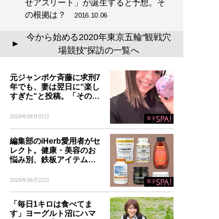
せアスリート」が誕生すると予想。そ
の根拠は？
2016.10.06
今から始める2020年東京五輪“観戦穴
▲
場競技”探訪の一覧へ
元ジャンポケ斉藤に求刑7
年でも、妻は翌日に“楽し
すぎた“と投稿。「その…
2026年08月07日
編集部のiHerb愛用者がセ
レクト。健康・美容のお
悩み別、鉄板アイテム…
2026年06月22日
「毎日1キロは食べてま
す」ヨーグルト沼にハマ