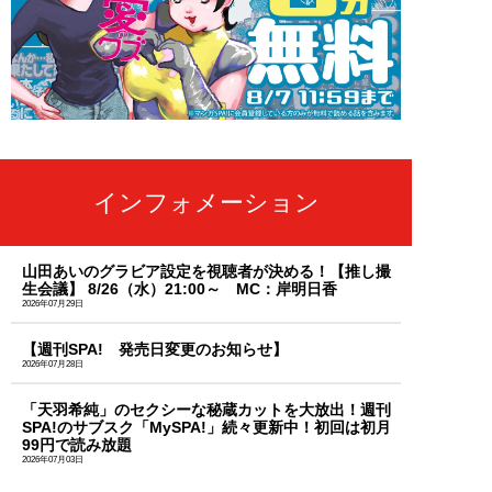
インフォメーション
山田あいのグラビア設定を視聴者が決める！【推し撮
生会議】 8/26（水）21:00～ MC：岸明日香
2026年07月29日
【週刊SPA! 発売日変更のお知らせ】
2026年07月28日
「天羽希純」のセクシーな秘蔵カットを大放出！週刊
SPA!のサブスク「MySPA!」続々更新中！初回は初月
99円で読み放題
2026年07月03日