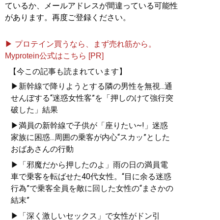
ているか、メールアドレスが間違っている可能性
があります。再度ご登録ください。
▶ プロテイン買うなら、まず売れ筋から。
Myprotein公式はこちら [PR]
【今この記事も読まれています】
▶新幹線で降りようとする隣の男性を無視...通
せんぼする“迷惑女性客”を「押しのけて強行突
破した」結果
▶満員の新幹線で子供が「座りたい~!」迷惑
家族に困惑...周囲の乗客が内心“スカッ”とした
おばあさんの行動
▶「邪魔だから押したのよ」雨の日の満員電
車で乗客を転ばせた40代女性。“目に余る迷惑
行為”で乗客全員を敵に回した女性の“まさかの
結末”
▶「深く激しいセックス」で女性がドン引