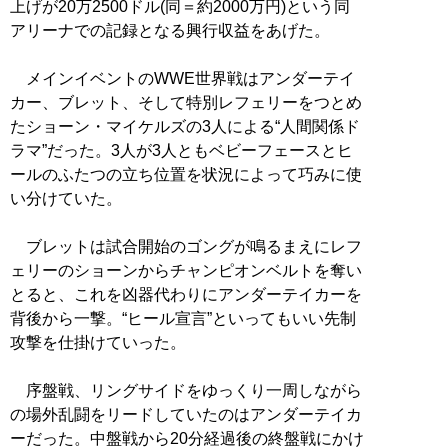
上げが20万2500ドル(同＝約2000万円)という同
アリーナでの記録となる興行収益をあげた。
メインイベントのWWE世界戦はアンダーテイ
カー、ブレット、そして特別レフェリーをつとめ
たショーン・マイケルズの3人による“人間関係ド
ラマ”だった。3人が3人ともベビーフェースとヒ
ールのふたつの立ち位置を状況によって巧みに使
い分けていた。
ブレットは試合開始のゴングが鳴るまえにレフ
ェリーのショーンからチャンピオンベルトを奪い
とると、これを凶器代わりにアンダーテイカーを
背後から一撃。“ヒール宣言”といってもいい先制
攻撃を仕掛けていった。
序盤戦、リングサイドをゆっくり一周しながら
の場外乱闘をリードしていたのはアンダーテイカ
ーだった。中盤戦から20分経過後の終盤戦にかけ