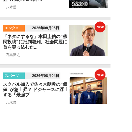
八木遊
NEW!
エンタメ
2026年08月05日
「ネタにするな」本田圭佑の“移
民投稿”に批判殺到。社会問題に
首を突っ込むた...
石黒隆之
NEW!
スポーツ
2026年08月04日
スクバル加入で佐々木朗希の“価
値”が急上昇？ ドジャースに浮上
する「最強ブ...
八木遊
NEW!
スポーツ
2026年08月03日
「JRA系はマジで恵まれている」