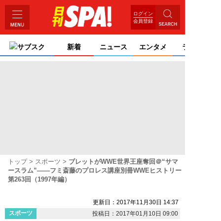
ログイン
会員登録
サブスク
新着
ニュース
エンタメ
ライフ
トップ
スポーツ
ブレットがWWE世界王座奪回＠“サマ
ースラム”――フミ斎藤のプロレス講座別冊WWEヒストリー
第263回（1997年編）
更新日：2017年11月30日 14:37
スポーツ
投稿日：2017年01月10日 09:00