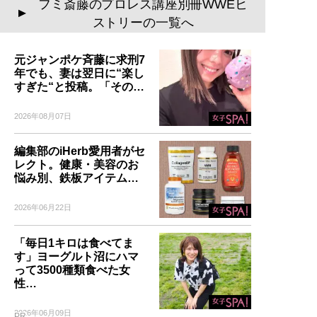
フミ斎藤のプロレス講座別冊WWEヒ
▲
ストリーの一覧へ
元ジャンポケ斉藤に求刑7
年でも、妻は翌日に“楽し
すぎた“と投稿。「その…
2026年08月07日
編集部のiHerb愛用者がセ
レクト。健康・美容のお
悩み別、鉄板アイテム…
2026年06月22日
「毎日1キロは食べてま
す」ヨーグルト沼にハマ
って3500種類食べた女
性…
2026年06月09日
PR