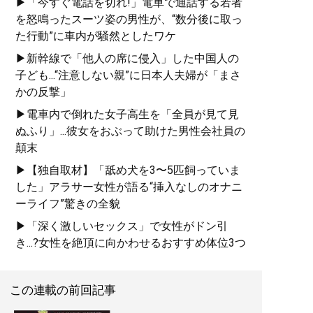
▶「今すぐ電話を切れ!」電車で通話する若者
を怒鳴ったスーツ姿の男性が、“数分後に取っ
た行動”に車内が騒然としたワケ
▶新幹線で「他人の席に侵入」した中国人の
子ども...“注意しない親”に日本人夫婦が「まさ
かの反撃」
▶電車内で倒れた女子高生を「全員が見て見
ぬふり」...彼女をおぶって助けた男性会社員の
顛末
▶【独自取材】「舐め犬を3〜5匹飼っていま
した」アラサー女性が語る“挿入なしのオナニ
ーライフ”驚きの全貌
▶「深く激しいセックス」で女性がドン引
き...?女性を絶頂に向かわせるおすすめ体位3つ
この連載の前回記事