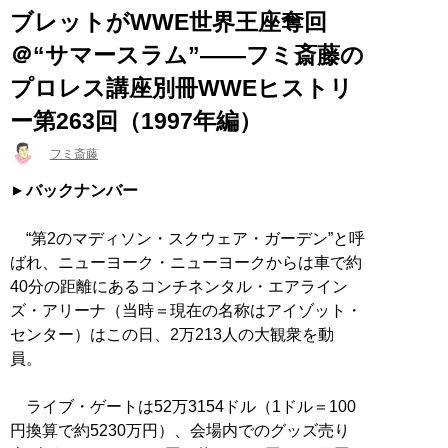
ブレットがWWE世界王座奪回
＠“サマースラム”――フミ斎藤の
プロレス講座別冊WWEヒストリ
ー第263回（1997年編）
フミ斎藤
バックナンバー
“第2のマディソン・スクウェア・ガーデン”と呼
ばれ、ニューヨーク・ニューヨークからは車で約
40分の距離にあるコンチネンタル・エアライン
ズ・アリーナ（当時＝現在の名称はアイゾット・
センター）はこの日、2万213人の大観衆を動
員。
ライブ・ゲートは52万3154ドル（1ドル＝100
円換算で約5230万円）、会場内でのグッズ売り