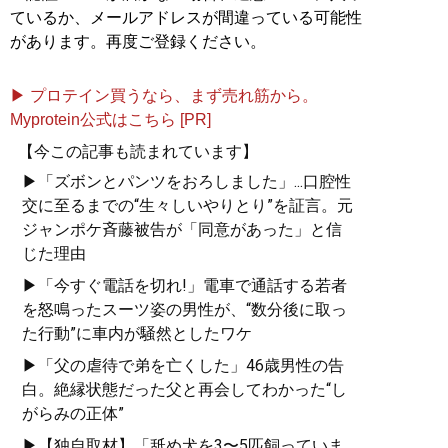
ているか、メールアドレスが間違っている可能性
があります。再度ご登録ください。
▶ プロテイン買うなら、まず売れ筋から。
Myprotein公式はこちら [PR]
【今この記事も読まれています】
▶「ズボンとパンツをおろしました」...口腔性
交に至るまでの“生々しいやりとり”を証言。元
ジャンポケ斉藤被告が「同意があった」と信
じた理由
▶「今すぐ電話を切れ!」電車で通話する若者
を怒鳴ったスーツ姿の男性が、“数分後に取っ
た行動”に車内が騒然としたワケ
▶「父の虐待で弟を亡くした」46歳男性の告
白。絶縁状態だった父と再会してわかった“し
がらみの正体”
▶【独自取材】「舐め犬を3〜5匹飼っていま