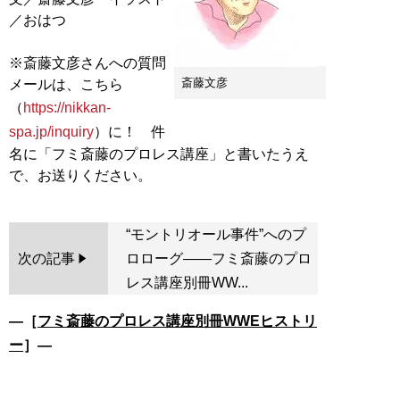
／おはつ
※斎藤文彦さんへの質問
斎藤文彦
メールは、こちら
（
https://nikkan-
spa.jp/inquiry
）に！ 件
名に「フミ斎藤のプロレス講座」と書いたうえ
“モントリオール事件”へのプ
次の記事
ロローグ――フミ斎藤のプロ
レス講座別冊WW...
―［
フミ斎藤のプロレス講座別冊WWEヒストリ
ー
］―