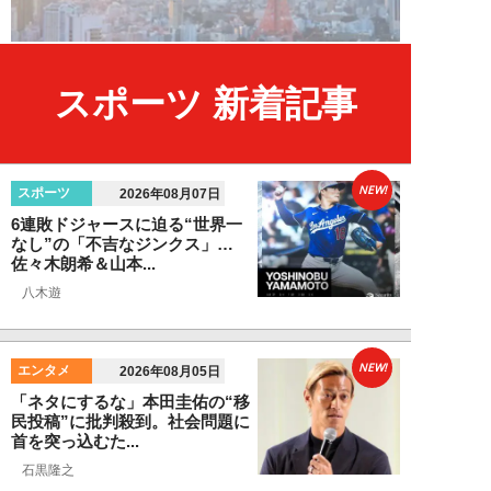
スポーツ 新着記事
NEW!
スポーツ
2026年08月07日
6連敗ドジャースに迫る“世界一
なし”の「不吉なジンクス」…
佐々木朗希＆山本...
八木遊
NEW!
エンタメ
2026年08月05日
「ネタにするな」本田圭佑の“移
民投稿”に批判殺到。社会問題に
首を突っ込むた...
石黒隆之