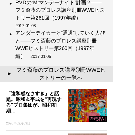
RVDの“Mrマンデーナイト”計画？――
フミ斎藤のプロレス講座別冊WWEヒス
トリー第261回（1997年編）
2017.01.06
アンダーテイカーと“通過”していく人び
と――フミ斎藤のプロレス講座別冊
WWEヒストリー第260回（1997年
編）
2017.01.05
フミ斎藤のプロレス講座別冊WWEヒ
▲
ストリーの一覧へ
「違和感なさすぎ」と話
題。昭和＆平成を“再現す
る”プロ集団が、昭和初
期…
2026年02月09日