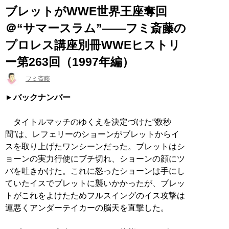
ブレットがWWE世界王座奪回
＠“サマースラム”――フミ斎藤の
プロレス講座別冊WWEヒストリ
ー第263回（1997年編）
フミ斎藤
バックナンバー
タイトルマッチのゆくえを決定づけた“数秒
間”は、レフェリーのショーンがブレットからイ
スを取り上げたワンシーンだった。ブレットはシ
ョーンの実力行使にブチ切れ、ショーンの顔にツ
バを吐きかけた。これに怒ったショーンは手にし
ていたイスでブレットに襲いかかったが、ブレッ
トがこれをよけたためフルスイングのイス攻撃は
運悪くアンダーテイカーの脳天を直撃した。