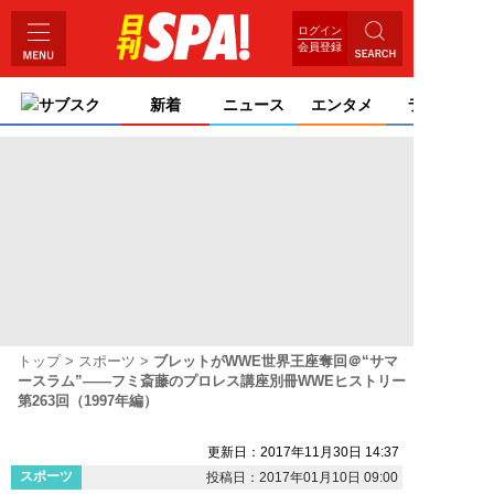
ログイン
会員登録
サブスク
新着
ニュース
エンタメ
ライフ
トップ
スポーツ
ブレットがWWE世界王座奪回＠“サマ
ースラム”――フミ斎藤のプロレス講座別冊WWEヒストリー
第263回（1997年編）
更新日：2017年11月30日 14:37
スポーツ
投稿日：2017年01月10日 09:00