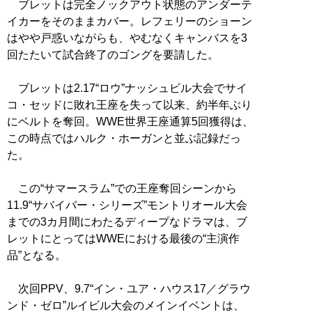
ブレットは完全ノックアウト状態のアンダーテ
イカーをそのままカバー。レフェリーのショーン
はやや戸惑いながらも、やむなくキャンバスを3
回たたいて試合終了のゴングを要請した。
ブレットは2.17“ロウ”ナッシュビル大会でサイ
コ・セッドに敗れ王座を失って以来、約半年ぶり
にベルトを奪回。WWE世界王座通算5回獲得は、
この時点ではハルク・ホーガンと並ぶ記録だっ
た。
この“サマースラム”での王座奪回シーンから
11.9“サバイバー・シリーズ”モントリオール大会
までの3カ月間にわたるディープなドラマは、ブ
レットにとってはWWEにおける最後の“主演作
品”となる。
次回PPV、9.7“イン・ユア・ハウス17／グラウ
ンド・ゼロ”ルイビル大会のメインイベントは、