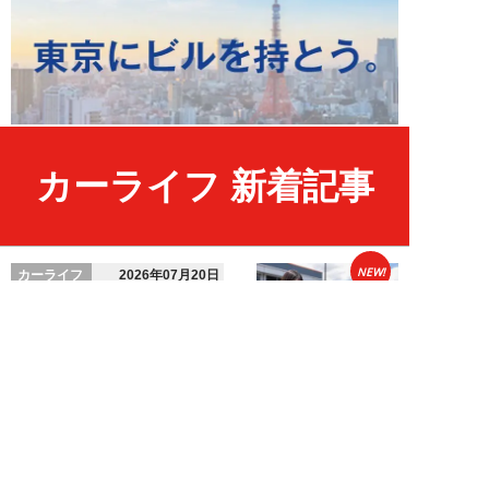
カーライフ 新着記事
NEW!
カーライフ
2026年07月20日
ディーラーでタイヤを交換するの
は損？元社員がこっそり教える
「実はお得に交換...
宇野源一
NEW!
カーライフ
2026年07月10日
「自動車保険のロードサービス」