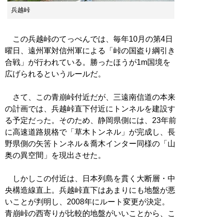
兵越峠
この兵越峠のてっぺんでは、毎年10月の第4日
曜日、遠州軍対信州軍による「峠の国盗り綱引き
合戦」が行われている。勝ったほうが1m国境を
広げられるというルールだ。
さて、この青崩峠付近だが、三遠南信道の本来
の計画では、兵越峠直下付近にトンネルを建設す
る予定だった。そのため、静岡県側には、23年前
に高速道路規格で「草木トンネル」が完成し、長
野県側の矢筈トンネル＆喬木インター同様の「山
奥の異空間」を現出させた。
しかしこの付近は、日本列島を貫く大断層・中
央構造線直上。兵越峠直下はあまりにも地盤が悪
いことが判明し、2008年にルート変更が決定。
青崩峠の西寄りが比較的地盤がいいことから、こ