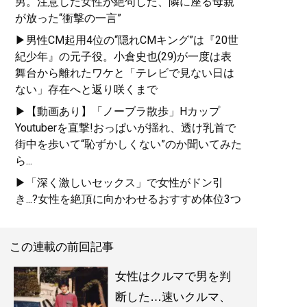
男。注意した女性が絶句した、隣に座る母親
が放った“衝撃の一言”
▶男性CM起用4位の“隠れCMキング”は『20世
紀少年』の元子役。小倉史也(29)が一度は表
舞台から離れたワケと「テレビで見ない日は
ない」存在へと返り咲くまで
▶【動画あり】「ノーブラ散歩」Hカップ
Youtuberを直撃!おっぱいが揺れ、透け乳首で
街中を歩いて“恥ずかしくない”のか聞いてみた
ら...
▶「深く激しいセックス」で女性がドン引
き...?女性を絶頂に向かわせるおすすめ体位3つ
この連載の前回記事
女性はクルマで男を判
断した…速いクルマ、