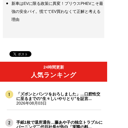
新車はEVに限る政策に異変！プリウスPHEVこそ最
強の安全パイ。慌ててEV買わなくて正解と考える
理由
24時間更新
人気ランキング
「ズボンとパンツをおろしました」…口腔性交
に至るまでの“生々しいやりとり”を証言...
2026年08月03日
手紙1枚で退所通告…藤あや子の独立トラブルに
バーニング二代目社長が告白「実際の料...