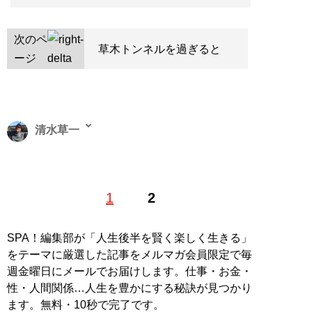
次のペ
草木トンネルを過ぎると
ージ
清水草一
1962年東京生まれ。慶大法卒。編集者を経てフリーライ
1
2
ター。『
そのフェラーリください!!
』をはじめとするお
笑いフェラーリ文学のほか、『
首都高速の謎
』『
高速道
路の謎
』などの著作で道路交通ジャーナリストとしても
SPA！編集部が「人生後半を賢く楽しく生きる」
活動中
をテーマに厳選した記事をメルマガ会員限定で毎
週金曜日にメールでお届けします。仕事・お金・
記事一覧へ
性・人間関係…人生を豊かにする秘訣が見つかり
ます。無料・10秒で完了です。