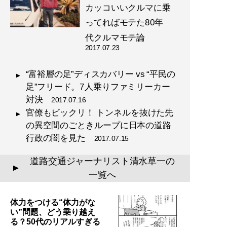
カッコいいクルマに乗
ってればモテた80年
代クルマモテ論
2017.07.23
“富裕層の足”ディスカバリー vs “平民の
足”フリード。7人乗りファミリーカー
対決
2017.07.16
官僚もビックリ！ トンネルを抜けた先
の異空間のごときループに日本の道路
行政の闇を見た
2017.07.15
道路交通ジャーナリスト清水草一の
▲
一覧へ
体力をつける“体力がな
い”問題、どう乗り越え
る？50代のリアルすぎる