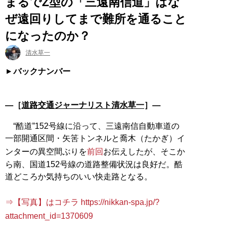
まるでZ型の「三遠南信道」はな
ぜ遠回りしてまで難所を通ること
になったのか？
清水草一
バックナンバー
―［
道路交通ジャーナリスト清水草一
］―
“酷道”152号線に沿って、三遠南信自動車道の
一部開通区間・矢筈トンネルと喬木（たかぎ）イ
ンターの異空間ぶりを
前回
お伝えしたが、そこか
ら南、国道152号線の道路整備状況は良好だ。酷
道どころか気持ちのいい快走路となる。
⇒【写真】はコチラ https://nikkan-spa.jp/?
attachment_id=1370609