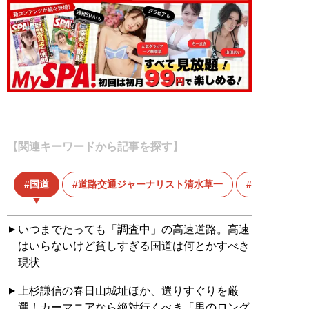
【関連キーワードから記事を探す】
国道
道路交通ジャーナリスト清水草一
高速道路
いつまでたっても「調査中」の高速道路。高速
はいらないけど貧しすぎる国道は何とかすべき
現状
上杉謙信の春日山城址ほか、選りすぐりを厳
選！カーマニアなら絶対行くべき「男のロング