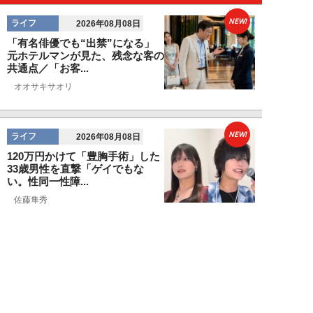
NEW!
ライフ
2026年08月08日
「有名俳優でも“出禁”になる」
元ホテルマンが見た、残念な客の
共通点／「お客...
オオサキサオリ
NEW!
ライフ
2026年08月08日
120万円かけて「豊胸手術」した
33歳男性を直撃「ゲイでもな
い。性同一性障...
佐藤隼秀
NEW!
ライフ
2026年08月08日
満員の新幹線で子供が「座りたい
～！」迷惑家族に困惑…周囲の乗
客が内心“スカ...