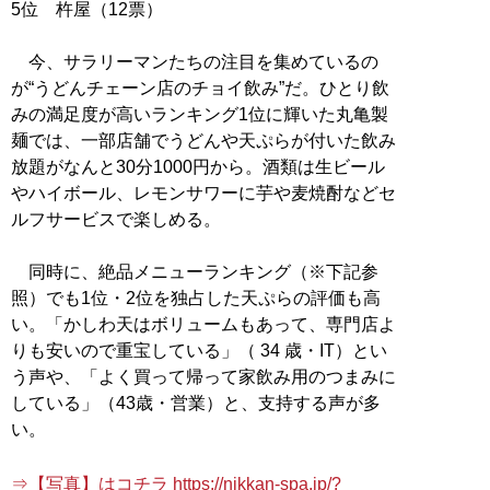
5位 杵屋（12票）
今、サラリーマンたちの注目を集めているの
が“うどんチェーン店のチョイ飲み”だ。ひとり飲
みの満足度が高いランキング1位に輝いた丸亀製
麺では、一部店舗でうどんや天ぷらが付いた飲み
放題がなんと30分1000円から。酒類は生ビール
やハイボール、レモンサワーに芋や麦焼酎などセ
ルフサービスで楽しめる。
同時に、絶品メニューランキング（※下記参
照）でも1位・2位を独占した天ぷらの評価も高
い。「かしわ天はボリュームもあって、専門店よ
りも安いので重宝している」（ 34 歳・IT）とい
う声や、「よく買って帰って家飲み用のつまみに
している」（43歳・営業）と、支持する声が多
い。
⇒【写真】はコチラ https://nikkan-spa.jp/?