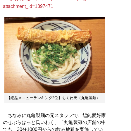
attachment_id=1397471
【絶品メニューランキング2位】ちくわ天（丸亀製麺）
ちなみに丸亀製麺の元スタッフで、饂飩愛好家
のぜぶらはっと氏いわく、「丸亀製麺の店舗の中
でも、30分1000円からの飲み放題を実施してい