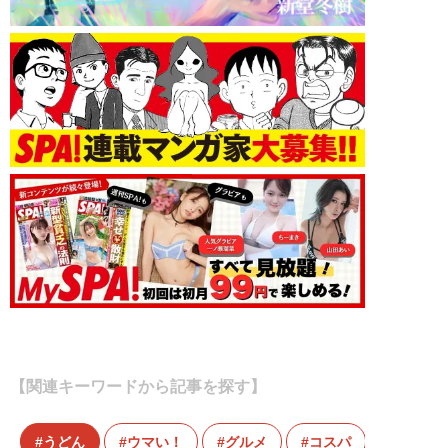
【関連キーワードから記事を探す】
うどん
ウマい！
グルメ
コスパ
チェー