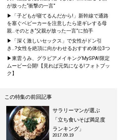
が放った“衝撃の一言”
▶「子どもが寝てるんだから!」新幹線で通路
を塞ぐベビーカーを注意したら逆ギレする母
親...そのとき“父親が放った一言”に拍手
▶「深く激しいセックス」で女性がドン引
き...?女性を絶頂に向かわせるおすすめ体位3つ
▶東雲うみ、グラビアメイキングMySPA!限定
ムービー公開!【見れば元気になる!フォトブッ
ク】
この特集の前回記事
サラリーマンが選ぶ
「立ち食いそば満足度
ランキング」
2017.09.19