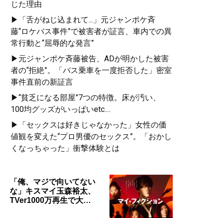
じた理由
▶「舌がねじ込まれて...」元ジャンポケ斉
藤“ロケバス事件”で被害者が証言、車内での異
常行動と“屈辱的な発言”
▶元ジャンポケ斉藤被告、ADが明かした被害
者の“拒絶”。「バス乗車を一度拒否した」密室
事件直前の新証言
▶“貧乏になる部屋”7つの特徴。床が汚い、
100均グッズがいっぱいetc....
▶「セックスは好きじゃなかった」女性の価
値観を変えた“プロ男優のセックス”。「おかし
くなっちゃった」衝撃体験とは
「俺、マジで向いてない
な」キスマイ玉森裕太、
TVer1000万再生で大…