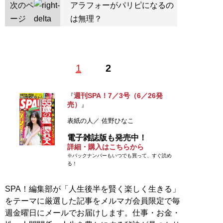
次のペ
アラフォーがパリピになるの
ージ
は無理？
1
2
週刊SPA！7／3号（6／26発
『
売）
』
表紙の人／ 佐野ひなこ
電子雑誌版も発売中！
詳細・購入はこちらから
※バックナンバーもいつでも買って、すぐ読め
る！
SPA！編集部が「人生後半を賢く楽しく生きる」
をテーマに厳選した記事をメルマガ会員限定で毎
週金曜日にメールでお届けします。仕事・お金・