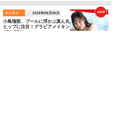
NEW!
エンタメ
2026年08月06日
小島瑠那、プールに浮かぶ真ん丸
ヒップに注目！グラビアメイキン
グMySPA!...
NEW!
エンタメ
2026年08月06日
unFinale Tokyo・小島瑠那、8年
ぶりグラビアで魅せた“えちえ
ち...
吉岡 俊
NEW!
エンタメ
2026年08月05日
東雲うみ、グラビアメイキング
MySPA!限定ムービー公開！【見
れば元気にな...