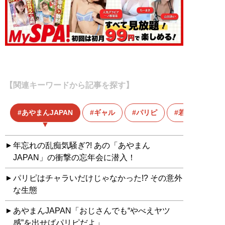
【関連キーワードから記事を探す】
あやまんJAPAN
ギャル
パリピ
若者
年忘れの乱痴気騒ぎ?! あの「あやまん
JAPAN」の衝撃の忘年会に潜入！
パリピはチャラいだけじゃなかった!? その意外
な生態
あやまんJAPAN「おじさんでも“やべえヤツ
感”を出せばパリピだよ」