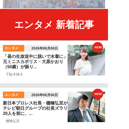
エンタメ 新着記事
NEW!
エンタメ
2026年08月06日
「昼の生放送中に脱いで水着に」
元ミニスカポリス・大原かおり
（50歳）が振り...
千駄木雄大
NEW!
エンタメ
2026年08月06日
新日本プロレス社長・棚橋弘至が
テレビ朝日グループの社長ズラリ
20人を前に、...
棚橋弘至