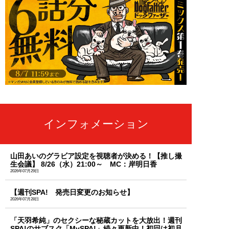
インフォメーション
山田あいのグラビア設定を視聴者が決める！【推し撮
生会議】 8/26（水）21:00～ MC：岸明日香
2026年07月29日
【週刊SPA! 発売日変更のお知らせ】
2026年07月28日
「天羽希純」のセクシーな秘蔵カットを大放出！週刊
SPA!のサブスク「MySPA!」続々更新中！初回は初月