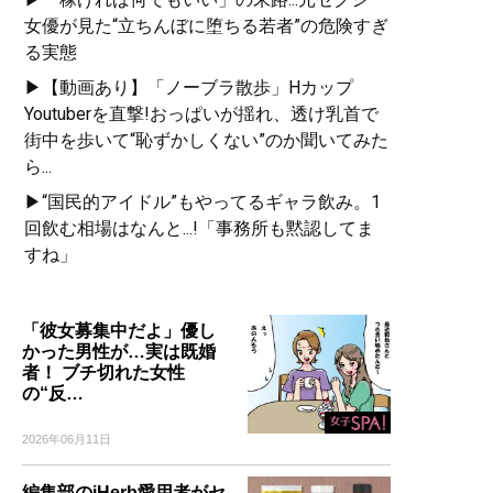
女優が見た“立ちんぼに堕ちる若者”の危険すぎ
る実態
▶【動画あり】「ノーブラ散歩」Hカップ
Youtuberを直撃!おっぱいが揺れ、透け乳首で
街中を歩いて“恥ずかしくない”のか聞いてみた
ら...
▶“国民的アイドル”もやってるギャラ飲み。1
回飲む相場はなんと...!「事務所も黙認してま
すね」
「彼女募集中だよ」優し
かった男性が…実は既婚
者！ ブチ切れた女性
の“反…
2026年06月11日
編集部のiHerb愛用者がセ