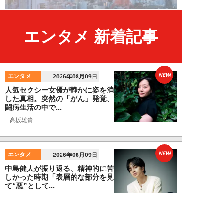
エンタメ 新着記事
NEW!
エンタメ
2026年08月09日
人気セクシー女優が静かに姿を消
した真相。突然の「がん」発覚、
闘病生活の中で...
髙坂雄貴
NEW!
エンタメ
2026年08月09日
中島健人が振り返る、精神的に苦
しかった時期「表層的な部分を見
て“悪”として...
細谷美香