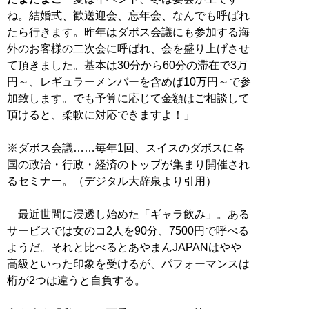
ね。結婚式、歓送迎会、忘年会、なんでも呼ばれ
たら行きます。昨年はダボス会議にも参加する海
外のお客様の二次会に呼ばれ、会を盛り上げさせ
て頂きました。基本は30分から60分の滞在で3万
円～、レギュラーメンバーを含めば10万円～で参
加致します。でも予算に応じて金額はご相談して
頂けると、柔軟に対応できますよ！」
※ダボス会議……毎年1回、スイスのダボスに各
国の政治・行政・経済のトップが集まり開催され
るセミナー。（デジタル大辞泉より引用）
最近世間に浸透し始めた「ギャラ飲み」。ある
サービスでは女のコ2人を90分、7500円で呼べる
ようだ。それと比べるとあやまんJAPANはやや
高級といった印象を受けるが、パフォーマンスは
桁が2つは違うと自負する。