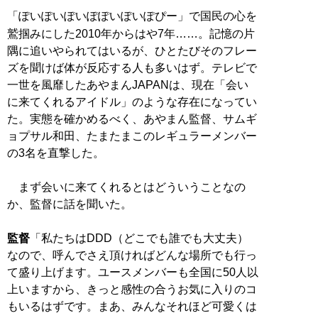
「ぽいぽいぽいぽぽいぽいぽぴー」で国民の心を
鷲掴みにした2010年からはや7年……。記憶の片
隅に追いやられてはいるが、ひとたびそのフレー
ズを聞けば体が反応する人も多いはず。テレビで
一世を風靡したあやまんJAPANは、現在「会い
に来てくれるアイドル」のような存在になってい
た。実態を確かめるべく、あやまん監督、サムギ
ョプサル和田、たまたまこのレギュラーメンバー
の3名を直撃した。
まず会いに来てくれるとはどういうことなの
か、監督に話を聞いた。
監督
「私たちはDDD（どこでも誰でも大丈夫）
なので、呼んでさえ頂ければどんな場所でも行っ
て盛り上げます。ユースメンバーも全国に50人以
上いますから、きっと感性の合うお気に入りのコ
もいるはずです。まあ、みんなそれほど可愛くは