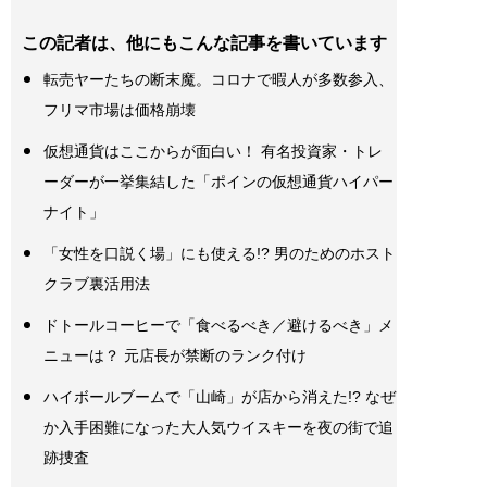
この記者は、他にもこんな記事を書いています
転売ヤーたちの断末魔。コロナで暇人が多数参入、
フリマ市場は価格崩壊
仮想通貨はここからが面白い！ 有名投資家・トレ
ーダーが一挙集結した「ポインの仮想通貨ハイパー
ナイト」
「女性を口説く場」にも使える!? 男のためのホスト
クラブ裏活用法
ドトールコーヒーで「食べるべき／避けるべき」メ
ニューは？ 元店長が禁断のランク付け
ハイボールブームで「山崎」が店から消えた!? なぜ
か入手困難になった大人気ウイスキーを夜の街で追
跡捜査