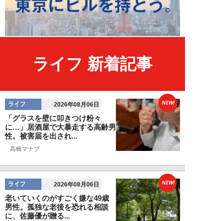
ライフ 新着記事
NEW!
ライフ
2026年08月06日
「グラスを壁に叩きつけ粉々
に…」居酒屋で大暴走する高齢男
性。被害届を出され...
高橋マナブ
NEW!
ライフ
2026年08月06日
老いていくのがすごく嫌な49歳
男性。孤独な老後を恐れる相談
に、佐藤優が贈る...