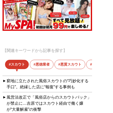
【関連キーワードから記事を探す】
スカウト
悪徳業者
悪質スカウト
若者
窮地に立たされた風俗スカウトの“巧妙化する
手口”。絶縁した店に“報復”する事例も
風営法改正で「風俗店からのスカウトバック」
が禁止に…吉原ではスカウト経由で働く嬢
が“大量解雇”の衝撃