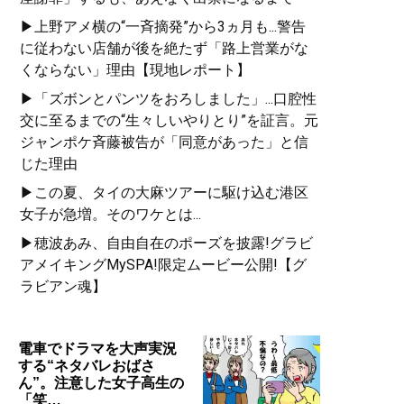
▶上野アメ横の“一斉摘発”から3ヵ月も...警告
に従わない店舗が後を絶たず「路上営業がな
くならない」理由【現地レポート】
▶「ズボンとパンツをおろしました」...口腔性
交に至るまでの“生々しいやりとり”を証言。元
ジャンポケ斉藤被告が「同意があった」と信
じた理由
▶この夏、タイの大麻ツアーに駆け込む港区
女子が急増。そのワケとは...
▶穂波あみ、自由自在のポーズを披露!グラビ
アメイキングMySPA!限定ムービー公開!【グ
ラビアン魂】
電車でドラマを大声実況
する“ネタバレおばさ
ん”。注意した女子高生の
「笑…