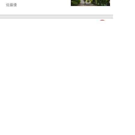
佐藤優
NEW!
ライフ
2026年08月05日
タクシー待ちの長蛇の列に堂々と
割り込む“派手な男女”を、小柄
な女性が「意外...
和泉太郎
NEW!
ライフ
2026年08月05日
エコノミー席「頭カクンで眠れな
い」問題を解決？航空ジャーナリ
ストが見つけた...
北島幸司
NEW!
ライフ
2026年08月04日
「バスの優先席に荷物を置く」外