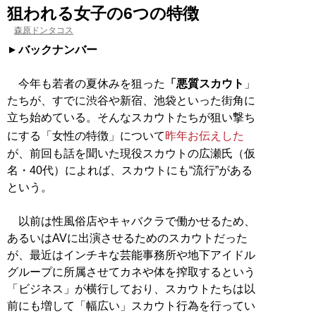
狙われる女子の6つの特徴
森原ドンタコス
バックナンバー
今年も若者の夏休みを狙った
「悪質スカウト
」
たちが、すでに渋谷や新宿、池袋といった街角に
立ち始めている。そんなスカウトたちが狙い撃ち
にする「女性の特徴」について
昨年お伝えした
が、前回も話を聞いた現役スカウトの広瀬氏（仮
名・40代）によれば、スカウトにも“流行”がある
という。
以前は性風俗店やキャバクラで働かせるため、
あるいはAVに出演させるためのスカウトだった
が、最近はインチキな芸能事務所や地下アイドル
グループに所属させてカネや体を搾取するという
「ビジネス」が横行しており、スカウトたちは以
前にも増して「幅広い」スカウト行為を行ってい