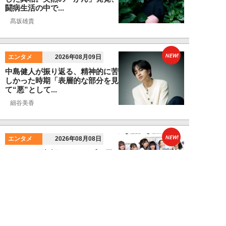
闘病生活の中で...
髙坂雄貴
NEW!
エンタメ
2026年08月09日
中島健人が振り返る、精神的に苦
しかった時期「表層的な部分を見
て“悪”として...
細谷美香
NEW!
エンタメ
2026年08月08日
HKT48・石橋颯、グループ15周
年記念ムックの取材で頭をフル回
転「どうや...
須田紫苑
NEW!
エンタメ
2026年08月08日