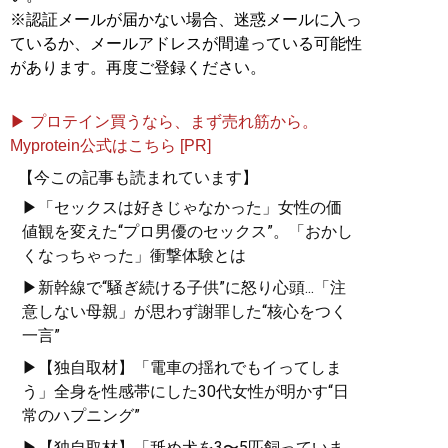
※認証メールが届かない場合、迷惑メールに入っ
ているか、メールアドレスが間違っている可能性
があります。再度ご登録ください。
▶ プロテイン買うなら、まず売れ筋から。
Myprotein公式はこちら [PR]
【今この記事も読まれています】
▶「セックスは好きじゃなかった」女性の価
値観を変えた“プロ男優のセックス”。「おかし
くなっちゃった」衝撃体験とは
▶新幹線で“騒ぎ続ける子供”に怒り心頭...「注
意しない母親」が思わず謝罪した“核心をつく
一言”
▶【独自取材】「電車の揺れでもイってしま
う」全身を性感帯にした30代女性が明かす“日
常のハプニング”
▶【独自取材】「舐め犬を3〜5匹飼っていま