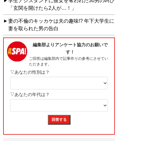
学生アシスタントに彼女を奪われた30男の叫び
「玄関を開けたら2人が…！」
妻の不倫のキッカケは夫の趣味!? 年下大学生に
妻を取られた男の告白