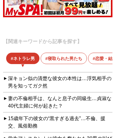
【関連キーワードから記事を探す】
ネトラレ男
寝取られた男たち
恋愛・結婚
深キョン似の清楚な彼女の本性は…浮気相手の
男を知ってガク然
妻の不倫相手は、なんと息子の同級生…貞淑な
40代主婦に何が起きた？
15歳年下の彼女の“黒すぎる過去”…不倫、援
交、風俗勤務