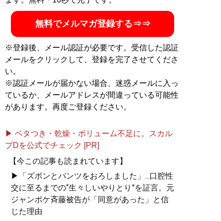
無料でメルマガ登録する⇒⇒
※登録後、メール認証が必要です。受信した認証
メールをクリックして、登録を完了させてくださ
い。
※認証メールが届かない場合、迷惑メールに入っ
ているか、メールアドレスが間違っている可能性
があります。再度ご登録ください。
▶ ベタつき・乾燥・ボリューム不足に。スカル
プDを公式でチェック [PR]
【今この記事も読まれています】
▶「ズボンとパンツをおろしました」...口腔性
交に至るまでの“生々しいやりとり”を証言。元
ジャンポケ斉藤被告が「同意があった」と信
じた理由