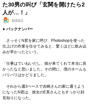
た30男の叫び「玄関を開けたら2
人が…！」
鈴木詩子
バックナンバー
さっそくN君を家に呼び、Photoshopを使った
仕上げの作業を任せてみると、驚くほどに飲み込
みが早かったという。
「仕事はていねいだし、彼が来てくれて本当に良
かったなと思いました。その間に、僕のネームも
バリバリはかどりました」
それから週3ペースで吉崎さんの家に通うよう
になったN君は、彼女のE美さんともすっかり顔
見知りになった。