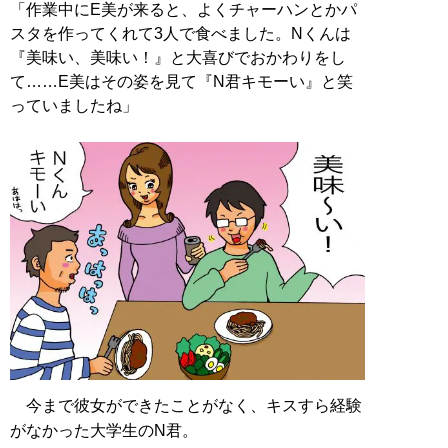
「作業中にE美が来ると、よくチャーハンとかパ
スタを作ってくれて3人で食べました。Nくんは
『美味い、美味い！』と大喜びでおかわりをし
て……E美はその姿を見て『N君キモーい』と笑
っていましたね」
今まで彼女ができたことがなく、キスすら経験
がなかった大学生のN君。