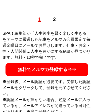
インタビュー・食レポ・レビュー記事・イベントレポー
1
2
トなどジャンルを問わず活動するフリーランスライタ
ー。コンビニを愛しすぎるあまり、OLから某コンビニ本
部員となり店長を務めた経験あり。X（旧Twitter）：
SPA！編集部が「人生後半を賢く楽しく生きる」
@KA_HO_MA
をテーマに厳選した記事をメルマガ会員限定で毎
週金曜日にメールでお届けします。仕事・お金・
記事一覧へ
性・人間関係…人生を豊かにする秘訣が見つかり
ます。無料・10秒で完了です。
無料でメルマガ登録する⇒⇒
※登録後、メール認証が必要です。受信した認証
メールをクリックして、登録を完了させてくださ
い。
※認証メールが届かない場合、迷惑メールに入っ
ているか、メールアドレスが間違っている可能性
があります。再度ご登録ください。