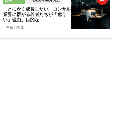
仕事
2026年08月02日
「とにかく成長したい」コンサル
業界に群がる若者たちが「危う
い」理由。目的な...
布施川天馬
NEW!
仕事
2026年08月02日
「お局が孫のようにかわいがって
くれた」納言・薄幸が伝授す
る“職場の厄介者を...
週刊SPA！編集部
NEW!
仕事
2026年08月01日
「あの人がいるだけで精神的にな
ぜか削られる…」職場の“毒社
員”は追い出して...
週刊SPA！編集部