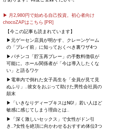
▶ 月2,980円で始める自己投資。初心者向け
chocoZAPはこちら [PR]
【今この記事も読まれています】
▶元ゲーセン店員が明かす、クレーンゲーム
の「プレイ前」に知っておくべき裏ワザ4つ
▶パチンコ「貯玉再プレー」の手数料徴収が
可能に。ホール関係者が「今は導入したくな
い」と語るワケ
▶電車内で倒れた女子高生を「全員が見て見
ぬふり」...彼女をおぶって助けた男性会社員の
顛末
▶「いきなりディープキスはNG!」若い人ほど
敏感に感じてしまう理由とは...
▶「深く激しいセックス」で女性がドン引
き...?女性を絶頂に向かわせるおすすめ体位3つ