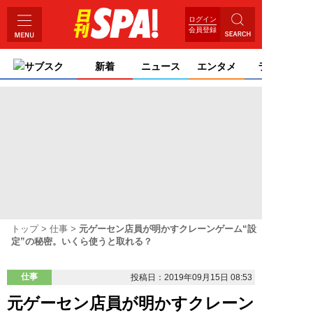
ログイン
会員登録
サブスク
新着
ニュース
エンタメ
ライフ
トップ
仕事
元ゲーセン店員が明かすクレーンゲーム“設
定”の秘密。いくら使うと取れる？
仕事
投稿日：2019年09月15日 08:53
元ゲーセン店員が明かすクレーン