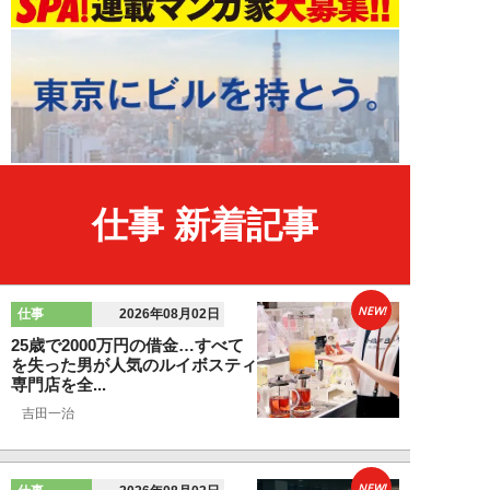
仕事 新着記事
NEW!
仕事
2026年08月02日
25歳で2000万円の借金…すべて
を失った男が人気のルイボスティ
専門店を全...
吉田一治
NEW!