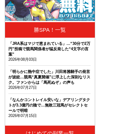
勝SPA！一覧
「JRA系はマジで恵まれている」…“30分で2万
円”投稿で競馬関係者が猛反発した“4文字の言
葉”
2026年08月03日
「明らかに熱中症でした」川田将雅騎手の発言
が波紋…競馬“真夏開催”に浮上した深刻なリス
ク。ファンからは「馬死ぬぞ」の声も
2026年07月27日
「なんかコントレイル安いな」デアリングタク
トが3.3億円の陰で…無敗三冠馬がセレクトセ
ールで明暗
2026年07月15日
はじめての副業一覧