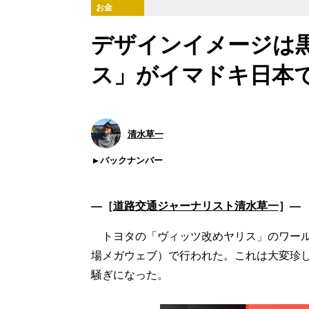
お金
デザインイメージは黒
ス」がイマドキ日本
清水草一
バックナンバー
―［
道路交通ジャーナリスト清水草一
］―
トヨタの「ヴィッツ改めヤリス」のワールド
場メガウェブ）で行われた。これは大変珍
騒ぎになった。