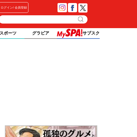
ログイン
会員登録
スポーツ
グラビア
サブスク