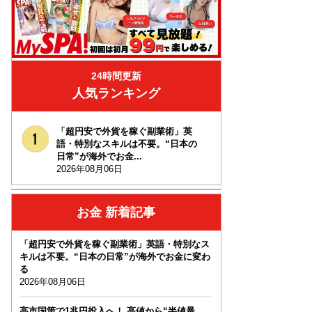
24時間更新
人気ランキング
「超円安で外貨を稼ぐ副業術」英
語・特別なスキルは不要。“日本の
日常”が海外でお金...
2026年08月06日
お金 新着記事
「超円安で外貨を稼ぐ副業術」英語・特別なス
キルは不要。“日本の日常”が海外でお金に変わ
る
2026年08月06日
高市国策で1兆円投入へ！ 高値から“半値暴