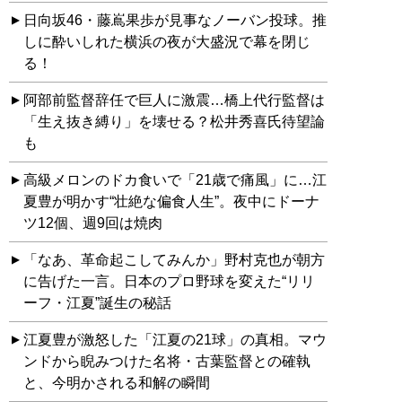
日向坂46・藤嶌果歩が見事なノーバン投球。推
しに酔いしれた横浜の夜が大盛況で幕を閉じ
る！
阿部前監督辞任で巨人に激震…橋上代行監督は
「生え抜き縛り」を壊せる？松井秀喜氏待望論
も
高級メロンのドカ食いで「21歳で痛風」に…江
夏豊が明かす“壮絶な偏食人生”。夜中にドーナ
ツ12個、週9回は焼肉
「なあ、革命起こしてみんか」野村克也が朝方
に告げた一言。日本のプロ野球を変えた“リリ
ーフ・江夏”誕生の秘話
江夏豊が激怒した「江夏の21球」の真相。マウ
ンドから睨みつけた名将・古葉監督との確執
と、今明かされる和解の瞬間