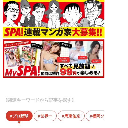
【関連キーワードから記事を探す】
プロ野球
世界一
周東佑京
福岡ソフトバンク