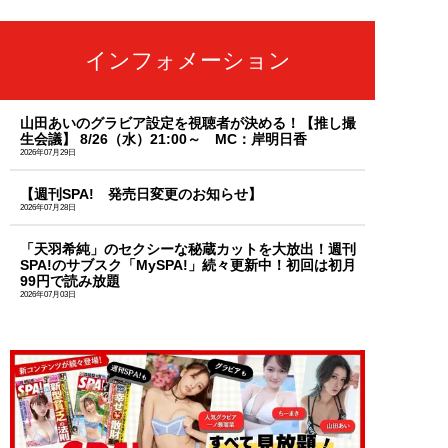
インフォメーション
山田あいのグラビア設定を視聴者が決める！【推し撮
生会議】 8/26（水）21:00～ MC：岸明日香
2026年07月29日
【週刊SPA! 発売日変更のお知らせ】
2026年07月28日
「天羽希純」のセクシーな秘蔵カットを大放出！週刊
SPA!のサブスク「MySPA!」続々更新中！初回は初月
99円で読み放題
2026年07月03日