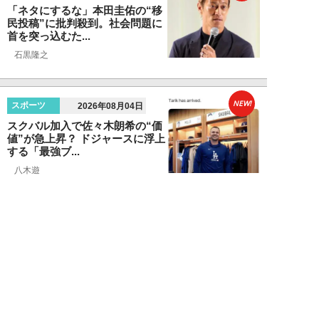
「ネタにするな」本田圭佑の“移
民投稿”に批判殺到。社会問題に
首を突っ込むた...
石黒隆之
NEW!
スポーツ
2026年08月04日
スクバル加入で佐々木朗希の“価
値”が急上昇？ ドジャースに浮上
する「最強ブ...
八木遊
NEW!
スポーツ
2026年08月03日
「JRA系はマジで恵まれている」
…“30分で2万円”投稿で競馬関係
者が猛反...
中川大河