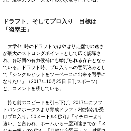
れ、現在のプレースタイルが形成されている。
ドラフト、そしてプロ入り 目標は
「盗塁王」
大学4年時のドラフトではやはり走塁での速さ
が最大のストロングポイントとして広く認識さ
れ、各球団の有力候補にも挙げられる存在となっ
ている。ドラフト時、プロ入りへの意気込みとし
て「シングルヒットをツーベースに出来る選手に
なりたい」（2017年10月25日 日刊スポーツ）
と、コメントを残している。
持ち前のスピードを引っ下げ、2017年にソフ
トバンクホークスより育成ドラフト2位指名を受
けプロ入り。50メートル5秒7は「イチローより
速い」と言われ、ホームから一塁到達までが「メ
ジャー級」の3秒8。「目標は盗塁王」と、球団ス