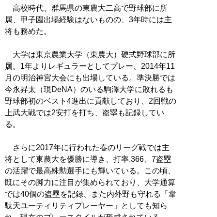
高校時代、群馬県の東農大二高で野球部に所
属、甲子園出場経験はないものの、3年時には主
将も務めた。
大学は東京農業大学（東農大）硬式野球部に所
属。1年よりレギュラーとしてプレー、2014年11
月の明治神宮大会にも出場している。準決勝では
今永昇太（現DeNA）のいる駒澤大学に敗れるも
野球部初のベスト4進出に貢献しており、2回戦の
上武大戦では2安打を打ち、盗塁も記録してい
る。
さらに2017年に行われた春のリーグ戦では主
将として東農大を優勝に導き、打率.366、7盗塁
の活躍で最高殊勲選手にも輝いている。この頃、
既にその脚力に注目が集められており、大学通算
では40個の盗塁を記録、また内外野も守れる「韋
駄天ユーティリティプレーヤー」としても知ら