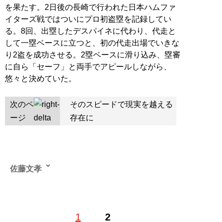
を果たす。2日後の長崎で行われた日本ハムファ
イターズ戦ではついにプロ初盗塁を記録してい
る。8回、出塁したデスパイネに代わり、代走と
して一塁ベースに立つと、初の代走出場でいきな
り2盗を成功させる。2塁ベースに滑り込み、塁審
に自ら「セーフ」と両手でアピールしながら、
悠々と決めていた。
次のペ
そのスピードで現実を越える
ージ
存在に
佐藤文孝
1
2
記事一覧へ