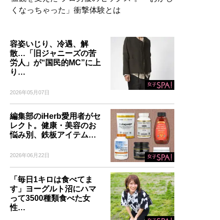
くなっちゃった」衝撃体験とは
容姿いじり、冷遇、解
散…「旧ジャニーズの苦
労人」が“国民的MC”に上
り…
2026年05月07日
編集部のiHerb愛用者がセ
レクト。健康・美容のお
悩み別、鉄板アイテム…
2026年06月22日
「毎日1キロは食べてま
す」ヨーグルト沼にハマ
って3500種類食べた女
性…