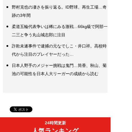
野村克也の凄さを振り返る。ID野球、再生工場…奇
跡の3年間
柔道五輪代表争いは稀にみる激戦…66kg級で阿部一
二三と争う丸山城志郎に注目
詐欺未遂事件で逮捕の元なでしこ・井口祥。高校時
代から注目のプレイヤーだった…
日本人野手のメジャー挑戦は鬼門…筒香、秋山、菊
池の可能性を日本人大リーガーの成績から読む
24時間更新
人気ランキング