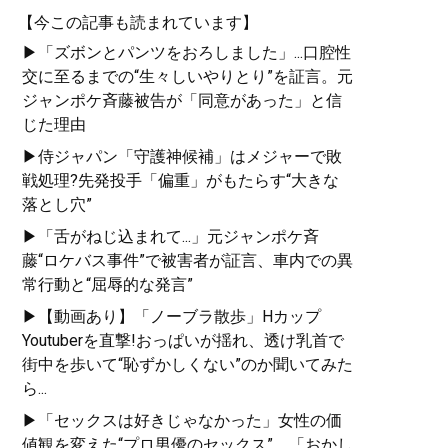
【今この記事も読まれています】
▶「ズボンとパンツをおろしました」...口腔性
交に至るまでの“生々しいやりとり”を証言。元
ジャンポケ斉藤被告が「同意があった」と信
じた理由
▶侍ジャパン「守護神候補」はメジャーで敗
戦処理?先発投手「偏重」がもたらす“大きな
落とし穴”
▶「舌がねじ込まれて...」元ジャンポケ斉
藤“ロケバス事件”で被害者が証言、車内での異
常行動と“屈辱的な発言”
▶【動画あり】「ノーブラ散歩」Hカップ
Youtuberを直撃!おっぱいが揺れ、透け乳首で
街中を歩いて“恥ずかしくない”のか聞いてみた
ら...
▶「セックスは好きじゃなかった」女性の価
値観を変えた“プロ男優のセックス”。「おかし