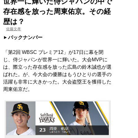
世界一に輝いた侍ジャパンの中で
存在感を放った周東佑京。その経
歴は？
佐藤文孝
バックナンバー
「第2回 WBSC プレミア12」が17日に幕を閉
じ、侍ジャパンが世界一に輝いた。大会MVPに
は、際立った存在感を放った広島の鈴木誠也が選
ばれた。が、今大会の優勝はもうひとりの選手の
活躍も非常に大きかった。大会盗塁王を獲得した
周東佑京だ。