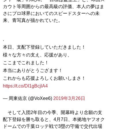
カウト等周囲からの最高級の評価、本人の夢はま
さにプロ球界においてのスピードスターへの未
来、青写真が描かれていた。
.
本日、支配下登録していただきました！
様々な方々の支え、応援があり、
ここまでこれました！
本当にありがとうござます！
これからも応援よろしくお願いしまさ！
https://t.co/DI1gBcjlA4
— 周東佑京 (@VoXee6)
2019年3月26日
そして入団2年目の今季、開幕時より念願の支
配下登録を勝ち取ると、4月7日、本拠地ヤフオク
ドームでの千葉ロッテ戦で3塁の守備で交代出場