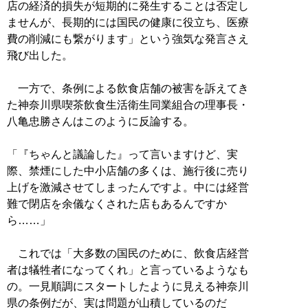
店の経済的損失が短期的に発生することは否定し
ませんが、長期的には国民の健康に役立ち、医療
費の削減にも繋がります」という強気な発言さえ
飛び出した。
一方で、条例による飲食店舗の被害を訴えてき
た神奈川県喫茶飲食生活衛生同業組合の理事長・
八亀忠勝さんはこのように反論する。
「『ちゃんと議論した』って言いますけど、実
際、禁煙にした中小店舗の多くは、施行後に売り
上げを激減させてしまったんですよ。中には経営
難で閉店を余儀なくされた店もあるんですか
ら……」
これでは「大多数の国民のために、飲食店経営
者は犠牲者になってくれ」と言っているようなも
の。一見順調にスタートしたように見える神奈川
県の条例だが、実は問題が山積しているのだ