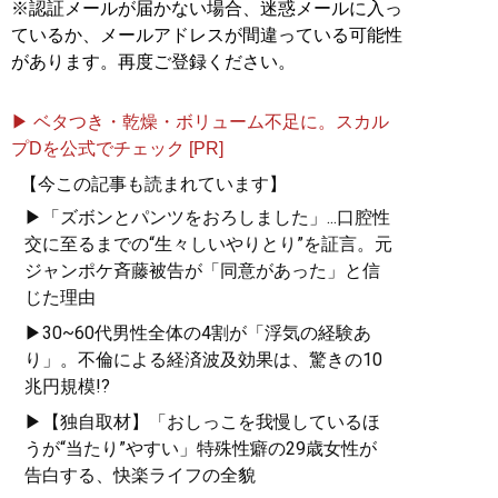
※認証メールが届かない場合、迷惑メールに入っ
ているか、メールアドレスが間違っている可能性
があります。再度ご登録ください。
▶ ベタつき・乾燥・ボリューム不足に。スカル
プDを公式でチェック [PR]
【今この記事も読まれています】
▶「ズボンとパンツをおろしました」...口腔性
交に至るまでの“生々しいやりとり”を証言。元
ジャンポケ斉藤被告が「同意があった」と信
じた理由
▶30~60代男性全体の4割が「浮気の経験あ
り」。不倫による経済波及効果は、驚きの10
兆円規模!?
▶【独自取材】「おしっこを我慢しているほ
うが“当たり”やすい」特殊性癖の29歳女性が
告白する、快楽ライフの全貌