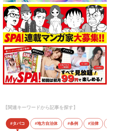
【関連キーワードから記事を探す】
タバコ
地方自治体
条例
法律
社会