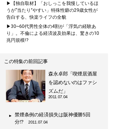
▶【独自取材】「おしっこを我慢しているほ
うが“当たり”やすい」特殊性癖の29歳女性が
告白する、快楽ライフの全貌
▶30~60代男性全体の4割が「浮気の経験あ
り」。不倫による経済波及効果は、驚きの10
兆円規模!?
この特集の前回記事
森永卓郎「喫煙居酒屋
を認めないのはファシ
ズムだ」
2011.07.04
禁煙条例の経済損失は阪神優勝5回
分!?
2011.07.04