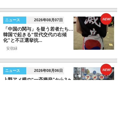
NEW!
ニュース
2026年08月07日
「中国の関与」を疑う若者たち…
韓国で起きる“世代交代の右傾
化”と不正選挙抗...
安宿緑
NEW!
ニュース
2026年08月06日
上野アメ横の“一斉摘発”から3ヵ
月も…警告に従わない店舗が後を
絶たず「路上...
デヤブロウ
NEW!
ニュース
2026年08月06日
値上げでも強い「チョコモナカジ
ャンボ」に対し、「パピコ」は減