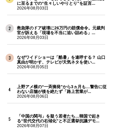
に至るまでの“生々しいやりとり”を証言...
2026年08月03日
救急隊のドア破壊に26万円の賠償命令。元裁判
官が訴える「現場を不当に追い詰める」...
2026年08月03日
なぜワイドショーは「酷暑」を連呼する？ 山口
真由が明かす、テレビが天気ネタを使い...
2026年08月05日
上野アメ横の“一斉摘発”から3ヵ月も…警告に従
わない店舗が後を絶たず「路上営業が...
2026年08月06日
「中国の関与」を疑う若者たち…韓国で起き
る“世代交代の右傾化”と不正選挙抗議デモ...
2026年08月07日