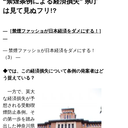
“禁煙条例による経済損失” 県庁
は見て見ぬフリ!?
―［
禁煙ファッショが日本経済をダメにする！
］
―
― 禁煙ファッショが日本経済をダメにする！
（3） ―
◆では、この経済損失について条例の発案者はど
う捉えている？
一方で、莫大
な経済損失が予
想される受動喫
煙防止条例。そ
の第一歩を踏み
出した神奈川県