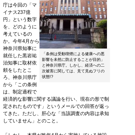
庁は今回の「マ
イナス237億
円」という数字
を、どのように
考えているの
か。今年4月から
神奈川県知事に
「条例は受動喫煙による健康への悪
就任した黒岩祐
影響を未然に防止することが目的」
治知事に取材依
と神奈川県庁。しかし、経済への二
頼をしたとこ
次被害に関しては、見て見ぬフリの
状態!?
ろ、神奈川県庁
から「この条例
は、制定過程で
経済的な影響に関する議論を行い、現在の形で制
定されたものです」というメールでの回答が返っ
てきた。ただし、肝心な「当該調査の内容は承知
していません」とのこと。