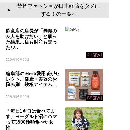
禁煙ファッショが日本経済をダメに
▲
する！の一覧へ
飲食店の店長が「無職の
友人を助けたい」と雇っ
た結果…店も財産も失っ
たワ…
2026年06月03日
編集部のiHerb愛用者がセ
レクト。健康・美容のお
悩み別、鉄板アイテム…
2026年06月22日
「毎日1キロは食べてま
す」ヨーグルト沼にハマ
って3500種類食べた女
性…