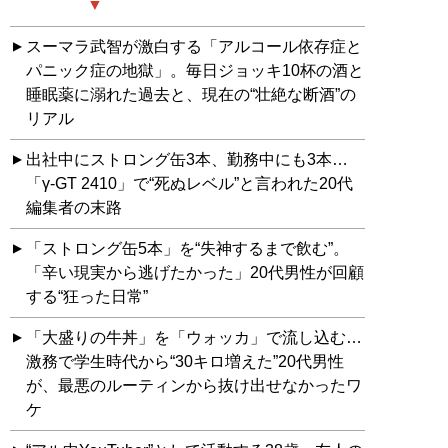
スーマラ武智が激白する「アルコール依存症と
パニック症の地獄」。毎日ジョッキ10杯の酒と
睡眠薬に溺れた過去と、現在の“壮絶な断酒”の
リアル
出社中にストロング缶3本、勤務中にも3本…
「γ-GT 2410」で“死ぬレベル”と言われた20代
編集者の末路
「ストロング缶5本」を“失神するまで飲む”。
「辛い現実から逃げたかった」20代男性が回顧
する“狂った日常”
「大盛りの牛丼」を「ウォッカ」で流し込む…
激務で学生時代から“30キロ増えた”20代男性
が、最悪のルーティンから抜け出せなかったワ
ケ