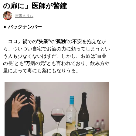
の扉に」医師が警鐘
吉沢さりぃ
バックナンバー
コロナ禍での“
失業
”や“
孤独
”の不安を抱えなが
ら、ついつい自宅でお酒の力に頼ってしまうとい
う人も少なくないはずだ。しかし、お酒は“百薬
の長”とも“万病の元”とも言われており、飲み方や
量によって毒にも薬にもなりうる。