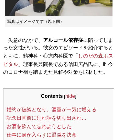
写真はイメージです（以下同）
失意のなかで、
アルコール依存症
に陥ってしま
った女性がいる。彼女のエピソードを紹介すると
ともに、精神科・心療内科医で「
しのだの森ホス
ピタル
」理事長兼院長である信田広晶氏に、昨今
のコロナ禍を踏まえた見解や対策を取材した。
Contents
hide
[
]
婚約が破談となり、酒量が一気に増える
記念日直前に別れ話を切り出され…
お酒を飲んで忘れようとした
仕事に身が入らずに退職を決意