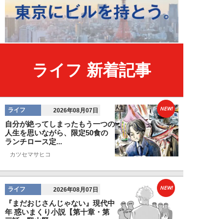
ライフ 新着記事
NEW!
ライフ
2026年08月07日
自分が絶ってしまったもう一つの
人生を思いながら、限定50食の
ランチロース定...
カツセマサヒコ
NEW!
ライフ
2026年08月07日
『まだおじさんじゃない』現代中
年 惑いまくり小説【第十章・第