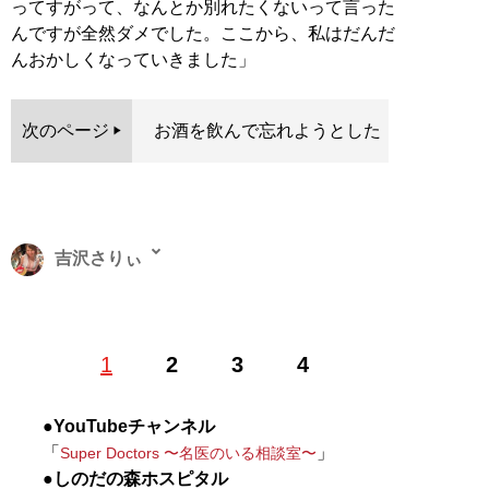
ってすがって、なんとか別れたくないって言った
んですが全然ダメでした。ここから、私はだんだ
んおかしくなっていきました」
次のページ
お酒を飲んで忘れようとした
吉沢さりぃ
ライター兼底辺グラドルの二足のわらじ。著書に『
最底
1
2
3
4
辺グラドルの胸のうち
』（イースト・プレス）、『現役
底辺グラドルが暴露する グラビアアイドルのぶっちゃけ
話』、『
現役グラドルがカラダを張って体験してきまし
●YouTubeチャンネル
た
』（ともに彩図社）などがある。趣味は飲酒、箱根駅
「
」‪
Super Doctors 〜名医のいる相談室〜
伝、少女漫画。X（旧Twitter）：
@sally_y0720
●しのだの森ホスピタル