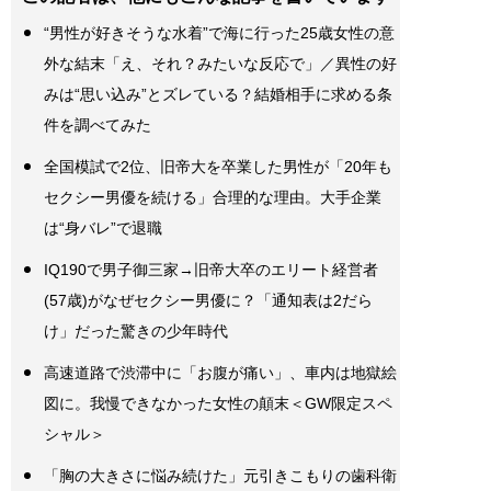
“男性が好きそうな水着”で海に行った25歳女性の意
外な結末「え、それ？みたいな反応で」／異性の好
みは“思い込み”とズレている？結婚相手に求める条
件を調べてみた
全国模試で2位、旧帝大を卒業した男性が「20年も
セクシー男優を続ける」合理的な理由。大手企業
は“身バレ”で退職
IQ190で男子御三家→旧帝大卒のエリート経営者
(57歳)がなぜセクシー男優に？「通知表は2だら
け」だった驚きの少年時代
高速道路で渋滞中に「お腹が痛い」、車内は地獄絵
図に。我慢できなかった女性の顛末＜GW限定スペ
シャル＞
「胸の大きさに悩み続けた」元引きこもりの歯科衛