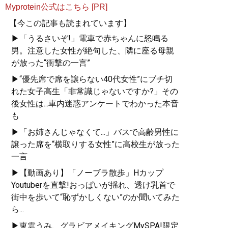
Myprotein公式はこちら [PR]
【今この記事も読まれています】
▶「うるさいぞ!」電車で赤ちゃんに怒鳴る
男。注意した女性が絶句した、隣に座る母親
が放った“衝撃の一言”
▶“優先席で席を譲らない40代女性”にブチ切
れた女子高生「非常識じゃないですか?」その
後女性は...車内迷惑アンケートでわかった本音
も
▶「お姉さんじゃなくて...」バスで高齢男性に
譲った席を“横取りする女性”に高校生が放った
一言
▶【動画あり】「ノーブラ散歩」Hカップ
Youtuberを直撃!おっぱいが揺れ、透け乳首で
街中を歩いて“恥ずかしくない”のか聞いてみた
ら...
▶東雲うみ、グラビアメイキングMySPA!限定