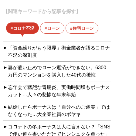
【関連キーワードから記事を探す】
コロナ不況
ローン
住宅ローン
「資金繰りがもう限界」街金業者が語るコロナ
不況の深刻度
妻が雇い止めでローン返済ができない。6300
万円のマンションを購入した40代の後悔
忘年会で猛烈な胃腸炎、実働時間増もボーナス
カット…人々の悲惨な年末年始
結婚したらボーナスは「自分へのご褒美」では
なくなった…大企業社員のボヤキ
コロナ下の冬ボーナスは人に言えない？「SNS
で使い道を書いただけでヒンシュクを買った」