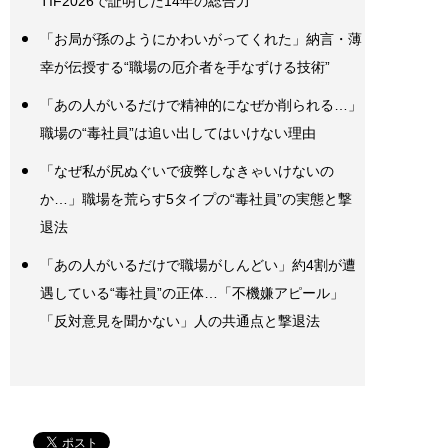
TIF2026で証明した14年の総合力
「お局が孫のようにかわいがってくれた」納言・薄
幸が伝授する“職場の厄介者を手なずける技術”
「あの人がいるだけで精神的になぜか削られる…」
職場の“毒社員”は追い出してはいけない理由
「なぜ私が尻ぬぐいで疲弊しなきゃいけないの
か…」職場を荒らす5タイプの“毒社員”の実態と撃
退法
「あの人がいるだけで職場がしんどい」約4割が遭
遇している“毒社員”の正体…「不機嫌アピール」
「反対意見を聞かない」人の共通点と撃退法