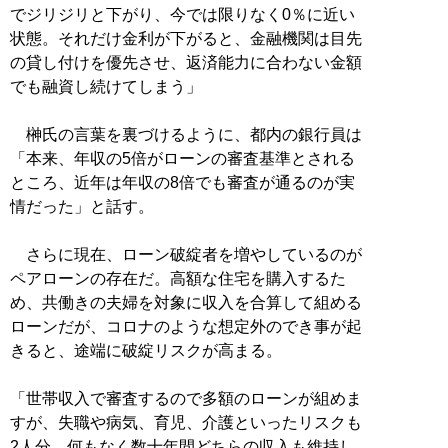
でジリジリと下がり、今では限りなく0％に近い
状態。それだけ金利が下がると、金融機関は目先
の貸し付けを優先させ、返済能力に合わない金額
でも融資し続けてしまう」
榊氏の言葉を裏づけるように、都内の銀行員は
「本来、年収の5倍がローンの審査基準とされる
ところ、近年は年収の8倍でも審査が通るのが実
情だった」と話す。
さらに現在、ローン破綻者を増やしているのが
ペアローンの存在だ。高額な住宅を購入するた
め、共働きの夫婦を対象に収入を合算して組める
ローンだが、コロナのような想定外のでき事が起
きると、途端に破綻リスクが高まる。
「世帯収入で審査するので多額のローンが組めま
すが、失職や病気、育児、介護といったリスクも
2人分。何もなく数十年間どちらの収入も維持し