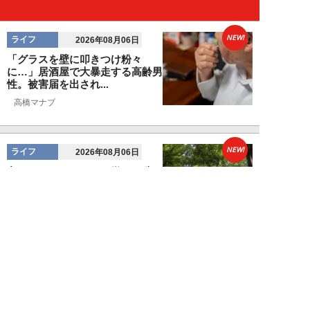
NEW!
ライフ
2026年08月06日
「グラスを壁に叩きつけ粉々
に…」居酒屋で大暴走する高齢男
性。被害届を出され...
高橋マナブ
NEW!
ライフ
2026年08月06日
老いていくのがすごく嫌な49歳
男性。孤独な老後を恐れる相談
に、佐藤優が贈る...
佐藤優
NEW!
ライフ
2026年08月05日
タクシー待ちの長蛇の列に堂々と
割り込む“派手な男女”を、小柄
な女性が「意外...