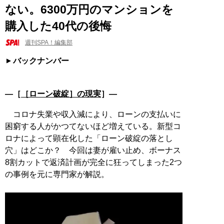
ない。6300万円のマンションを
購入した40代の後悔
週刊SPA！編集部
バックナンバー
―［
［ローン破綻］の現実
］―
コロナ失業や収入減により、ローンの支払いに
困窮する人がかつてないほど増えている。新型コ
ロナによって顕在化した「ローン破綻の落とし
穴」はどこか？ 今回は妻が雇い止め、ボーナス
8割カットで返済計画が完全に狂ってしまった2つ
の事例を元に専門家が解説。