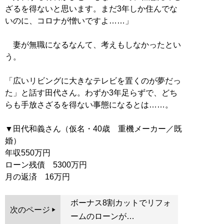
ざるを得ないと思います。まだ3年しか住んでな
いのに、コロナが憎いですよ……」
妻が無職になるなんて、考えもしなかったとい
う。
「広いリビングに大きなテレビを置くのが夢だっ
た」と話す田代さん。わずか3年足らずで、どち
らも手放さざるを得ない事態になるとは……。
▼田代和義さん（仮名・40歳 重機メーカー／既
婚）
年収550万円
ローン残債 5300万円
月の返済 16万円
ボーナス8割カットでリフォ
次のページ
ームのローンが…