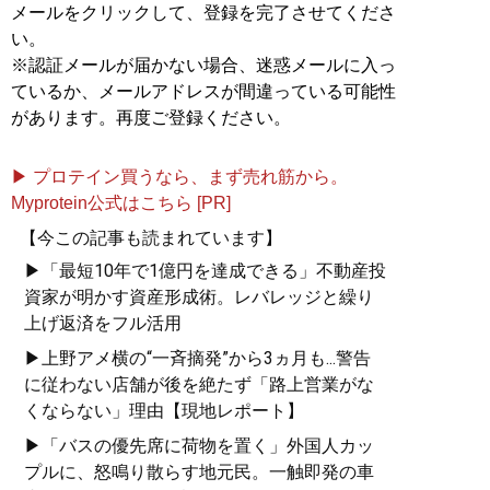
メールをクリックして、登録を完了させてくださ
い。
※認証メールが届かない場合、迷惑メールに入っ
ているか、メールアドレスが間違っている可能性
があります。再度ご登録ください。
▶ プロテイン買うなら、まず売れ筋から。
Myprotein公式はこちら [PR]
【今この記事も読まれています】
▶「最短10年で1億円を達成できる」不動産投
資家が明かす資産形成術。レバレッジと繰り
上げ返済をフル活用
▶上野アメ横の“一斉摘発”から3ヵ月も...警告
に従わない店舗が後を絶たず「路上営業がな
くならない」理由【現地レポート】
▶「バスの優先席に荷物を置く」外国人カッ
プルに、怒鳴り散らす地元民。一触即発の車