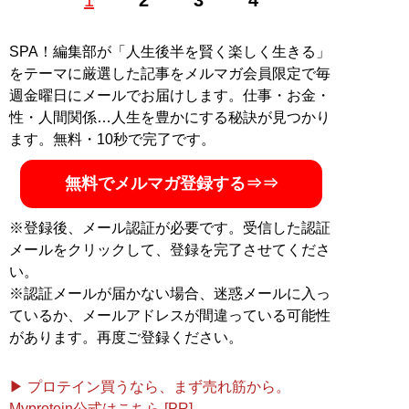
雑誌『ティーンズロード』などエッジの効いた若者カル
チャーをテーマにした雑誌を多数手掛ける。現在はWeb
マガジン『
Mr.Babe
』でデブに特化したファッション＆
SPA！編集部が「人生後半を賢く楽しく生きる」
ライフスタイル情報を発信中。また、デブ限定の会員制
をテーマに厳選した記事をメルマガ会員限定で毎
オンラインサロン「Mr.Babe BIG MAN’s LABO」、大き
週金曜日にメールでお届けします。仕事・お金・
いサイズのファッション通販サイト「
Mr.Babe
性・人間関係…人生を豊かにする秘訣が見つかり
STORE
」を開設。大きな男たちだけで日本の経済を向
ます。無料・10秒で完了です。
上させるべく奮闘中。X（旧Twitter）：
@nori09140914
無料でメルマガ登録する⇒⇒
記事一覧へ
※登録後、メール認証が必要です。受信した認証
メールをクリックして、登録を完了させてくださ
い。
※認証メールが届かない場合、迷惑メールに入っ
ているか、メールアドレスが間違っている可能性
があります。再度ご登録ください。
▶ プロテイン買うなら、まず売れ筋から。
Myprotein公式はこちら [PR]