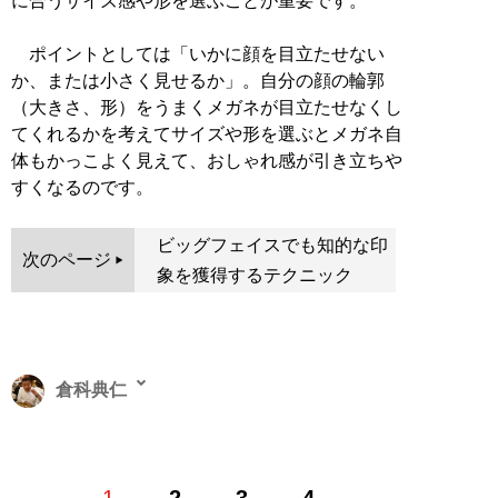
に合うサイズ感や形を選ぶことが重要です。
ポイントとしては「いかに顔を目立たせない
か、または小さく見せるか」。自分の顔の輪郭
（大きさ、形）をうまくメガネが目立たせなくし
てくれるかを考えてサイズや形を選ぶとメガネ自
体もかっこよく見えて、おしゃれ感が引き立ちや
すくなるのです。
ビッグフェイスでも知的な印
次のページ
象を獲得するテクニック
倉科典仁
渋谷系ファッション雑誌『MEN’S KNUCKLE』や暴走族
1
2
3
4