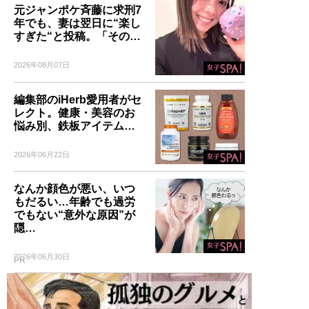
元ジャンポケ斉藤に求刑7
年でも、妻は翌日に“楽し
すぎた“と投稿。「その…
2026年08月07日
編集部のiHerb愛用者がセ
レクト。健康・美容のお
悩み別、鉄板アイテム…
2026年06月22日
なんか顔色が悪い、いつ
もだるい…年齢でも過労
でもない“意外な原因”が
隠…
2026年06月30日
PR