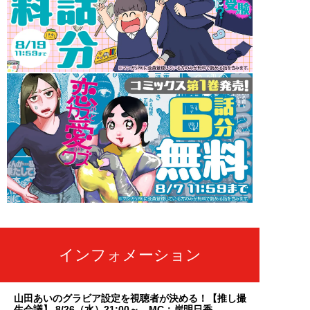
インフォメーション
山田あいのグラビア設定を視聴者が決める！【推し撮
生会議】 8/26（水）21:00～ MC：岸明日香