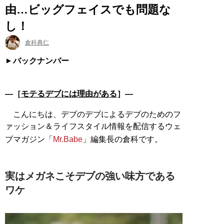
由…ビッグフェイスでも問題な
し！
倉科典仁
バックナンバー
―［
モテるデブには理由がある
］―
こんにちは、デブのデブによるデブのためのフ
ァッション＆ライフスタイル情報を配信するウェ
ブマガジン「
Mr.Babe
」編集長の倉科です。
実はメガネこそデブの強い味方である
ワケ