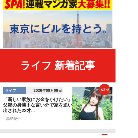
ライフ 新着記事
NEW!
ライフ
2026年08月09日
「新しい家族にお金をかけたい」
父親の身勝手な言い分で家を追い
出された22才...
黒島暁生