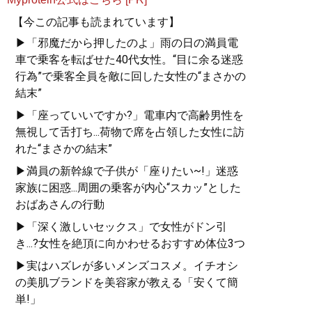
【今この記事も読まれています】
▶「邪魔だから押したのよ」雨の日の満員電
車で乗客を転ばせた40代女性。“目に余る迷惑
行為”で乗客全員を敵に回した女性の“まさかの
結末”
▶「座っていいですか?」電車内で高齢男性を
無視して舌打ち...荷物で席を占領した女性に訪
れた“まさかの結末”
▶満員の新幹線で子供が「座りたい~!」迷惑
家族に困惑...周囲の乗客が内心“スカッ”とした
おばあさんの行動
▶「深く激しいセックス」で女性がドン引
き...?女性を絶頂に向かわせるおすすめ体位3つ
▶実はハズレが多いメンズコスメ。イチオシ
の美肌ブランドを美容家が教える「安くて簡
単!」