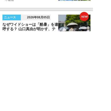
NEW!
ニュース
2026年08月05日
なぜワイドショーは「酷暑」を連
呼する？ 山口真由が明かす、テ
レビが天気ネタ...
山口真由
NEW!
ニュース
2026年08月05日
やまゆり園事件から10年。乙武
洋匡が問う「私たちの心にも“植
松聖”が棲んで...
乙武洋匡
NEW!
ニュース
2026年08月05日
熊本で震度7…被災地外の人が
「いま守るべきこと」と、石戸諭