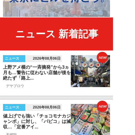
ニュース 新着記事
NEW!
ニュース
2026年08月06日
上野アメ横の“一斉摘発”から3ヵ
月も…警告に従わない店舗が後を
絶たず「路上...
デヤブロウ
NEW!
ニュース
2026年08月06日
値上げでも強い「チョコモナカジ
ャンボ」に対し、「パピコ」は減
収…「定番アイ...
不破聡