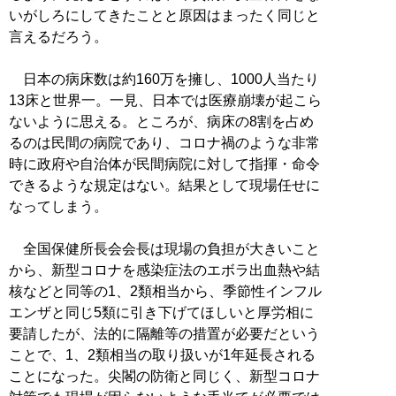
いがしろにしてきたことと原因はまったく同じと
言えるだろう。
日本の病床数は約160万を擁し、1000人当たり
13床と世界一。一見、日本では医療崩壊が起こら
ないように思える。ところが、病床の8割を占め
るのは民間の病院であり、コロナ禍のような非常
時に政府や自治体が民間病院に対して指揮・命令
できるような規定はない。結果として現場任せに
なってしまう。
全国保健所長会会長は現場の負担が大きいこと
から、新型コロナを感染症法のエボラ出血熱や結
核などと同等の1、2類相当から、季節性インフル
エンザと同じ5類に引き下げてほしいと厚労相に
要請したが、法的に隔離等の措置が必要だという
ことで、1、2類相当の取り扱いが1年延長される
ことになった。尖閣の防衛と同じく、新型コロナ