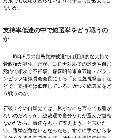
対策でも現場が困らないような手当てが必要では
ないか。
支持率低迷の中で総選挙をどう戦うの
か
――昨年9月の自民党総裁選では圧倒的な支持で
菅政権が誕生。だが、コロナ対応での迷走や自民
党内で相次ぐ不祥事、森喜朗前東京五輪・パラリ
ンピック組織員会会長による「女性蔑視発言」な
どで、支持率は低迷している。近づく総選挙をど
う戦うのか。
石破：今の自民党では、私がなにを言っても響か
ないのだろうが、総裁選で自分たちが選んだ首相
なのだから、責任をもって支えよう、と言いた
い。選挙が危ないとなったら、すぐに手のひらを
返そうとするのであれば、それは不愉快の極み。