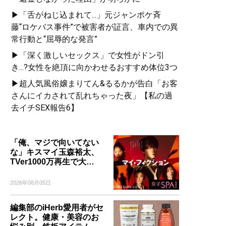
▶「舌がねじ込まれて...」元ジャンポケ斉
藤“ロケバス事件”で被害者が証言、車内での異
常行動と“屈辱的な発言”
▶「深く激しいセックス」で女性がドン引
き...?女性を絶頂に向かわせるおすすめ体位3つ
▶超人気風俗嬢まりてん&るるかが告白「お客
さんにイカされて乱れちゃった夜」【私の過
去イチSEX報告6】
「俺、マジで向いてない
な」キスマイ玉森裕太、
TVer1000万再生で大…
2026年08月05日
編集部のiHerb愛用者がセ
レクト。健康・美容のお