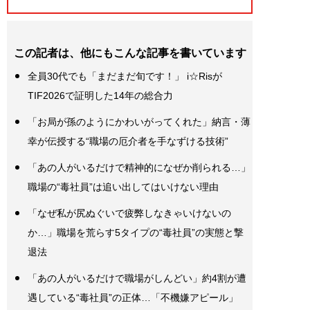
この記者は、他にもこんな記事を書いています
全員30代でも「まだまだ旬です！」 i☆Risが
TIF2026で証明した14年の総合力
「お局が孫のようにかわいがってくれた」納言・薄
幸が伝授する“職場の厄介者を手なずける技術”
「あの人がいるだけで精神的になぜか削られる…」
職場の“毒社員”は追い出してはいけない理由
「なぜ私が尻ぬぐいで疲弊しなきゃいけないの
か…」職場を荒らす5タイプの“毒社員”の実態と撃
退法
「あの人がいるだけで職場がしんどい」約4割が遭
遇している“毒社員”の正体…「不機嫌アピール」