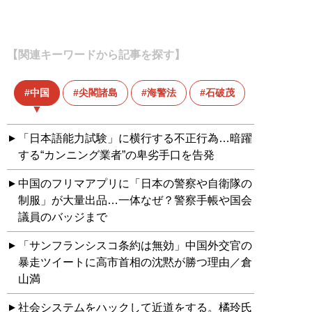
【関連キーワードから記事を探す】
中国
尖閣諸島
海警法
石破茂
「日本語能力試験」に横行する不正行為…暗躍
する“カンニング業者”の卑劣手口を告発
中国のフリマアプリに「日本の警察や自衛隊の
制服」が大量出品…一体なぜ？警察手帳や国会
議員のバッジまで
「サンフランシスコ条約は無効」中国外交官の
暴走ツイートに高市首相の沈黙が勝つ理由／倉
山満
社会システムをハックして近道をする。橘玲氏