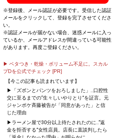
※登録後、メール認証が必要です。受信した認証
メールをクリックして、登録を完了させてくださ
い。
※認証メールが届かない場合、迷惑メールに入っ
ているか、メールアドレスが間違っている可能性
があります。再度ご登録ください。
▶ ベタつき・乾燥・ボリューム不足に。スカル
プDを公式でチェック [PR]
【今この記事も読まれています】
▶「ズボンとパンツをおろしました」...口腔性
交に至るまでの“生々しいやりとり”を証言。元
ジャンポケ斉藤被告が「同意があった」と信
じた理由
▶ラーメン屋で30分以上待たされたのに...“返
金を拒否する”女性店員。店長に直談判したら
「返金しなかった理由」が明らかに