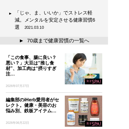
「じゃ、ま、いいか」でストレス軽
減。メンタルを安定させる健康習慣6
選
2021.03.10
70歳まで健康習慣の一覧へ
▲
「この食事、腸に良い？
悪い？」大豆は“推し食
材”、加工肉は“摂りすぎ
注…
2026年07月27日
編集部のiHerb愛用者がセ
レクト。健康・美容のお
悩み別、鉄板アイテム…
2026年06月22日