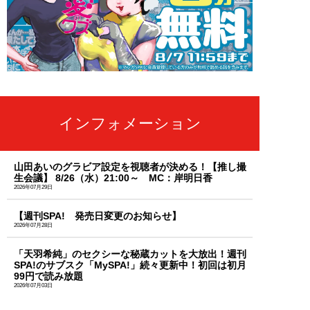
インフォメーション
山田あいのグラビア設定を視聴者が決める！【推し撮
生会議】 8/26（水）21:00～ MC：岸明日香
2026年07月29日
【週刊SPA! 発売日変更のお知らせ】
2026年07月28日
「天羽希純」のセクシーな秘蔵カットを大放出！週刊
SPA!のサブスク「MySPA!」続々更新中！初回は初月
99円で読み放題
2026年07月03日