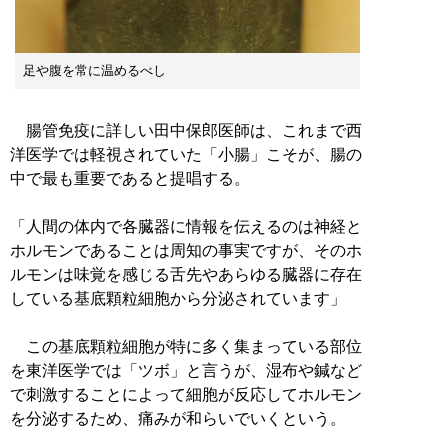
足や腹を常に温めるべし
腸管免疫に詳しい田中保郎医師は、これまで西
洋医学では軽視されていた「小腸」こそが、腸の
中で最も重要であると提唱する。
「人間の体内で各臓器に情報を伝えるのは神経と
ホルモンであることは周知の事実ですが、そのホ
ルモンは味覚を感じる舌先やあらゆる臓器に存在
している基底顆粒細胞から分泌されています」
この基底顆粒細胞が特に多く集まっている部位
を東洋医学では「ツボ」と言うが、湿布や鍼など
で刺激することによって細胞が反応してホルモン
を分泌するため、痛みが和らいでいくという。