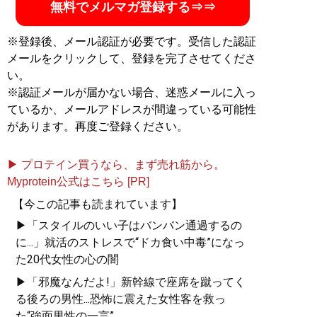
無料でメルマガ登録する⇒⇒
※登録後、メール認証が必要です。受信した認証
メールをクリックして、登録を完了させてくださ
い。
※認証メールが届かない場合、迷惑メールに入っ
ているか、メールアドレスが間違っている可能性
があります。再度ご登録ください。
▶ プロテイン買うなら、まず売れ筋から。
Myprotein公式はこちら [PR]
【今この記事も読まれています】
▶「スタイルのいい子はバンバン通過するの
に...」就活のストレスで“ドカ食い中毒”になっ
た20代女性の心の闇
▶「邪魔なんだよ!」新幹線で座席を蹴ってく
る後ろの男性...恐怖に震えた女性客を救っ
た“強面男性の一言”