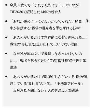
全員30代でも「まだまだ旬です！」 i☆Risが
TIF2026で証明した14年の総合力
「お局が孫のようにかわいがってくれた」納言・薄
幸が伝授する“職場の厄介者を手なずける技術”
「あの人がいるだけで精神的になぜか削られる…」
職場の“毒社員”は追い出してはいけない理由
「なぜ私が尻ぬぐいで疲弊しなきゃいけないの
か…」職場を荒らす5タイプの“毒社員”の実態と撃
退法
「あの人がいるだけで職場がしんどい」約4割が遭
遇している“毒社員”の正体…「不機嫌アピール」
「反対意見を聞かない」人の共通点と撃退法