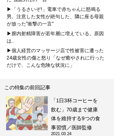
▶「うるさいぞ!」電車で赤ちゃんに怒鳴る
男。注意した女性が絶句した、隣に座る母親
が放った“衝撃の一言”
▶膣内射精障害が若年層に増えている。原因
は...
▶個人経営のマッサージ店で性被害に遭った
24歳女性の傷と怒り「なぜ癒やされに行った
だけで、こんな危険な状況に」
この特集の前回記事
「1日3杯コーヒーを
飲む」70歳まで健康
体を維持する9つの食
事習慣／医師監修
2021.03.24