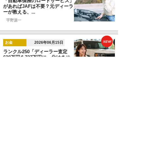
「自動車保険のロードサービス」
があればJAFは不要？元ディーラ
ーが教える、...
宇野源一
NEW!
お金
2026年06月15日
ランクル250「ディーラー査定
620万円を727万円に」化けさせ
た交渉術。...
宇野源一
NEW!
カーライフ
2026年06月06日
元ディーラー営業マンが暴露。ガ
ソリン車と比較して「ハイブリッ
ドカーはおすす...
宇野源一