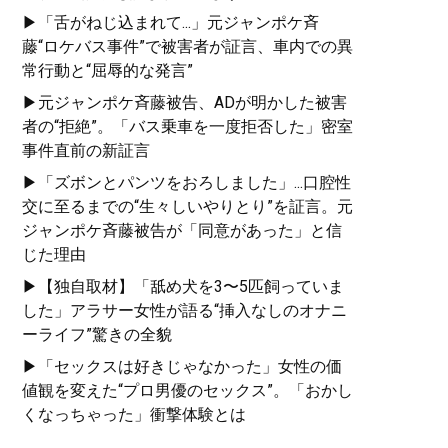
▶「舌がねじ込まれて...」元ジャンポケ斉
藤“ロケバス事件”で被害者が証言、車内での異
常行動と“屈辱的な発言”
▶元ジャンポケ斉藤被告、ADが明かした被害
者の“拒絶”。「バス乗車を一度拒否した」密室
事件直前の新証言
▶「ズボンとパンツをおろしました」...口腔性
交に至るまでの“生々しいやりとり”を証言。元
ジャンポケ斉藤被告が「同意があった」と信
じた理由
▶【独自取材】「舐め犬を3〜5匹飼っていま
した」アラサー女性が語る“挿入なしのオナニ
ーライフ”驚きの全貌
▶「セックスは好きじゃなかった」女性の価
値観を変えた“プロ男優のセックス”。「おかし
くなっちゃった」衝撃体験とは