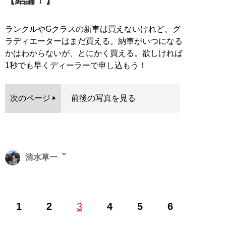
ランクルやGクラスの新車は買えないけれど、グ
ラディエーターはまだ買える。納車がいつになる
かはわからないが、とにかく買える。欲しければ
1秒でも早くディーラーで申し込もう！
次のページ
前後の写真を見る
清水草一
1962年東京生まれ。慶大法卒。編集者を経てフリーライ
1
2
3
4
5
6
ター。『
そのフェラーリください!!
』をはじめとするお
笑いフェラーリ文学のほか、『
首都高速の謎
』『
高速道