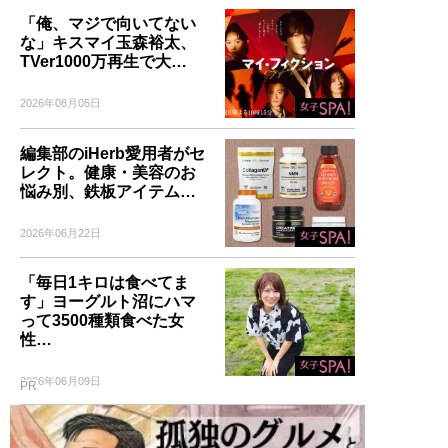
「俺、マジで向いてない
な」キスマイ玉森裕太、
TVer1000万再生で大…
2026年08月05日
編集部のiHerb愛用者がセ
レクト。健康・美容のお
悩み別、鉄板アイテム…
2026年06月22日
「毎日1キロは食べてま
す」ヨーグルト沼にハマ
って3500種類食べた女
性…
2026年06月09日
PR