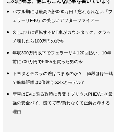
この記者は、他にもこんな記事を書いています
バブル期には最高2億6000万円！忘れられない「フ
ェラーリF40」の美しいアフターファイアー
久しぶりに運転するMT車がカウンタック。クラッ
チ壊したら100万円の恐怖
年収300万円以下でフェラーリを120回払い。10年
前に700万円でF355を買った男の今
トヨタとテスラの差はつまるのか？ 値段ほぼ一緒
で航続距離は2倍違うbz4xとモデルY
新車はEVに限る政策に異変！プリウスPHEVこそ最
強の安全パイ。慌ててEV買わなくて正解と考える
理由