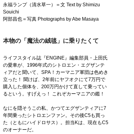
永福ランプ（清水草一）＝文 Text by Shimizu
Souichi
阿部昌也＝写真 Photographs by Abe Masaya
本物の「魔法の絨毯」に乗りたくて
ライフスタイル誌『ENGINE』編集部員・上田氏
の愛車が、1996年式のシトロエン・エグザンテ
ィアだと聞いて、SPA！カーマニア軍団は色めき
立った！ 聞けば、2年前にヤフオクにて7万円で
購入した個体を、200万円かけて直して乗ってい
るという。すげえっ！ これぞカーマニアの鑑！
なにを隠そうこの私、かつてエグザンティアに7
年間乗ったシトロエンファン。その後C5も買っ
た（ともにハイドロサス）。担当Kは、現在もC5
のオーナーだ。