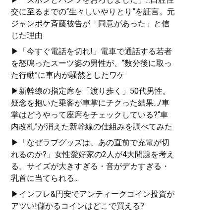
交に至るまでの“生々しいやりとり”を証言。元
ジャンポケ斉藤被告が「同意があった」と信
じた理由
▶「今すぐ電話を切れ!」電車で通話する若者
を怒鳴ったスーツ姿の男性が、“数分後に取っ
た行動”に車内が騒然としたワケ
▶新幹線の指定席を「渡り歩く」50代男性。
疑念を抱いた乗客が車掌にチクった結果.../車
掌はどうやって座席をチェックしている?“車
内改札”が消えた新幹線の仕組みを調べてみた
▶「なぜラブグッズは、あの直前で充電が切
れるのか?」女性愛好家の2人が4大問題を考え
る。サイズが大きすぎる・音がデカすぎる・
乳首に当てられる...
▶インフレ&円安でアンティークコイン投資が
アツい!儲かるコインはどこで買える?