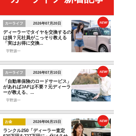
NEW!
カーライフ
2026年07月20日
ディーラーでタイヤを交換するの
は損？元社員がこっそり教える
「実はお得に交換...
宇野源一
NEW!
カーライフ
2026年07月10日
「自動車保険のロードサービス」
があればJAFは不要？元ディーラ
ーが教える、...
宇野源一
NEW!
お金
2026年06月15日
ランクル250「ディーラー査定
620万円を727万円に」化けさせ