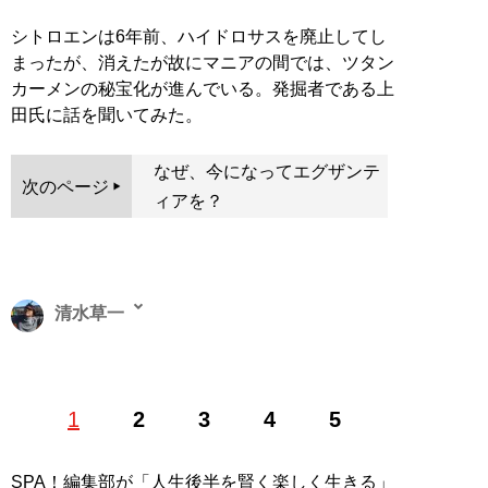
シトロエンは6年前、ハイドロサスを廃止してし
まったが、消えたが故にマニアの間では、ツタン
カーメンの秘宝化が進んでいる。発掘者である上
田氏に話を聞いてみた。
なぜ、今になってエグザンテ
次のページ
ィアを？
清水草一
1962年東京生まれ。慶大法卒。編集者を経てフリーライ
1
2
3
4
5
ター。『
そのフェラーリください!!
』をはじめとするお
笑いフェラーリ文学のほか、『
首都高速の謎
』『
高速道
路の謎
』などの著作で道路交通ジャーナリストとしても
SPA！編集部が「人生後半を賢く楽しく生きる」