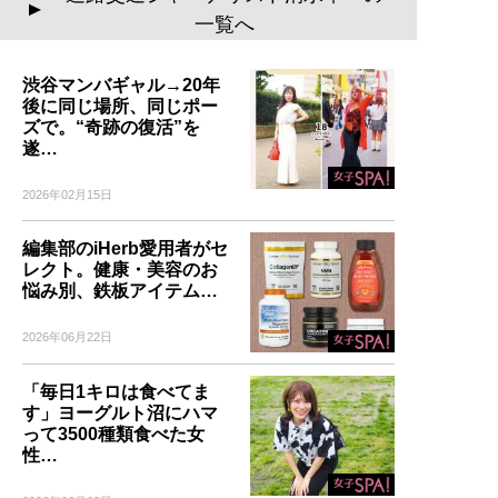
▲
一覧へ
渋谷マンバギャル→20年
後に同じ場所、同じポー
ズで。“奇跡の復活”を
遂…
2026年02月15日
編集部のiHerb愛用者がセ
レクト。健康・美容のお
悩み別、鉄板アイテム…
2026年06月22日
「毎日1キロは食べてま
す」ヨーグルト沼にハマ
って3500種類食べた女
性…