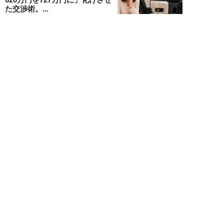
た交渉術。...
宇野源一
NEW!
カーライフ
2026年06月06日
元ディーラー営業マンが暴露。ガ
ソリン車と比較して「ハイブリッ
ドカーはおすす...
宇野源一
NEW!
カーライフ
2026年05月25日
あおり運転してきた“真っ赤なス
ポーツカー”に下った天罰「前方
が騒がしいと思...
八木正規