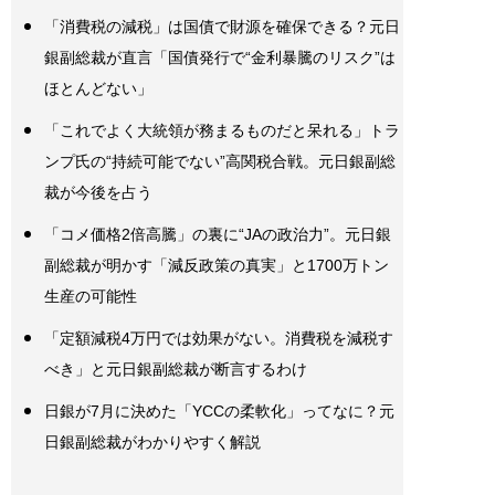
「消費税の減税」は国債で財源を確保できる？元日
銀副総裁が直言「国債発行で“金利暴騰のリスク”は
ほとんどない」
「これでよく大統領が務まるものだと呆れる」トラ
ンプ氏の“持続可能でない”高関税合戦。元日銀副総
裁が今後を占う
「コメ価格2倍高騰」の裏に“JAの政治力”。元日銀
副総裁が明かす「減反政策の真実」と1700万トン
生産の可能性
「定額減税4万円では効果がない。消費税を減税す
べき」と元日銀副総裁が断言するわけ
日銀が7月に決めた「YCCの柔軟化」ってなに？元
日銀副総裁がわかりやすく解説