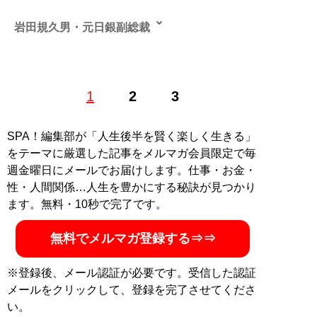
岩田規久男・元日銀副総裁
東京大学大学院経済研究科博士課程退学。上智大学名誉
1
2
3
教授、オーストラリア国立大学客員研究員などを経
て、’13年に日本銀行副総裁に就任。’18年3月まで務め、
日本のデフレ脱却に取り組んだ経済学の第一人者。経済
SPA！編集部が「人生後半を賢く楽しく生きる」
の入門書や『
「日本型格差社会」からの脱却
』（光文
をテーマに厳選した記事をメルマガ会員限定で毎
社）、『
自由な社会をつくる経済学
』（読書人）など著
週金曜日にメールでお届けします。仕事・お金・
書多数
性・人間関係…人生を豊かにする秘訣が見つかり
ます。無料・10秒で完了です。
記事一覧へ
無料でメルマガ登録する⇒⇒
※登録後、メール認証が必要です。受信した認証
メールをクリックして、登録を完了させてくださ
い。