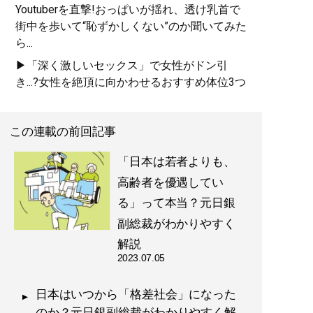
Youtuberを直撃!おっぱいが揺れ、透け乳首で
街中を歩いて“恥ずかしくない”のか聞いてみた
ら...
▶「深く激しいセックス」で女性がドン引
き...?女性を絶頂に向かわせるおすすめ体位3つ
この連載の前回記事
「日本は若者よりも、
高齢者を優遇してい
る」って本当？元日銀
副総裁がわかりやすく
解説
2023.07.05
日本はいつから「格差社会」になった
のか？元日銀副総裁がわかりやすく解