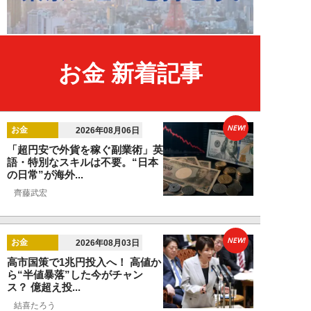
お金 新着記事
NEW!
お金
2026年08月06日
「超円安で外貨を稼ぐ副業術」英
語・特別なスキルは不要。“日本
の日常”が海外...
齊藤武宏
NEW!
お金
2026年08月03日
高市国策で1兆円投入へ！ 高値か
ら“半値暴落”した今がチャン
ス？ 億超え投...
結喜たろう