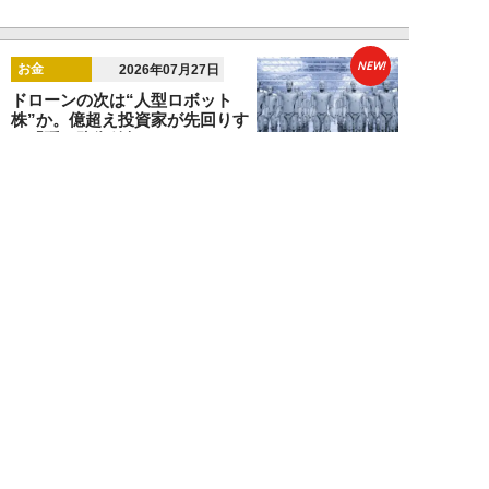
NEW!
お金
2026年07月27日
ドローンの次は“人型ロボット
株”か。億超え投資家が先回りす
る「隠れ防衛銘柄...
結喜たろう
NEW!
お金
2026年07月27日
父の遺産5000万円で兄弟が絶縁
「長男だから」「介護したのは
私」家族が“争...
渡辺智
NEW!
お金
2026年07月22日
元銀行員が明かす「お金持ちほど
やらないこと」本当に豊かな人に