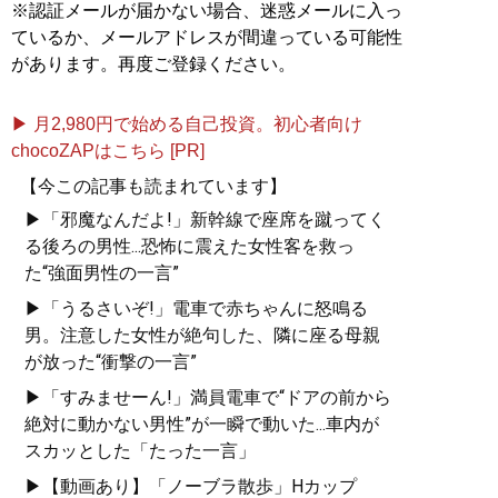
※認証メールが届かない場合、迷惑メールに入っ
ているか、メールアドレスが間違っている可能性
があります。再度ご登録ください。
▶ 月2,980円で始める自己投資。初心者向け
chocoZAPはこちら [PR]
【今この記事も読まれています】
▶「邪魔なんだよ!」新幹線で座席を蹴ってく
る後ろの男性...恐怖に震えた女性客を救っ
た“強面男性の一言”
▶「うるさいぞ!」電車で赤ちゃんに怒鳴る
男。注意した女性が絶句した、隣に座る母親
が放った“衝撃の一言”
▶「すみませーん!」満員電車で“ドアの前から
絶対に動かない男性”が一瞬で動いた...車内が
スカッとした「たった一言」
▶【動画あり】「ノーブラ散歩」Hカップ