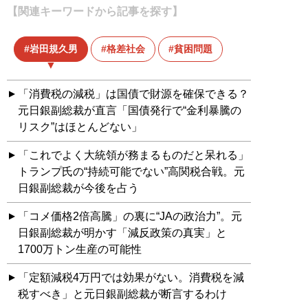
【関連キーワードから記事を探す】
岩田規久男
格差社会
貧困問題
「消費税の減税」は国債で財源を確保できる？
元日銀副総裁が直言「国債発行で“金利暴騰の
リスク”はほとんどない」
「これでよく大統領が務まるものだと呆れる」
トランプ氏の“持続可能でない”高関税合戦。元
日銀副総裁が今後を占う
「コメ価格2倍高騰」の裏に“JAの政治力”。元
日銀副総裁が明かす「減反政策の真実」と
1700万トン生産の可能性
「定額減税4万円では効果がない。消費税を減
税すべき」と元日銀副総裁が断言するわけ