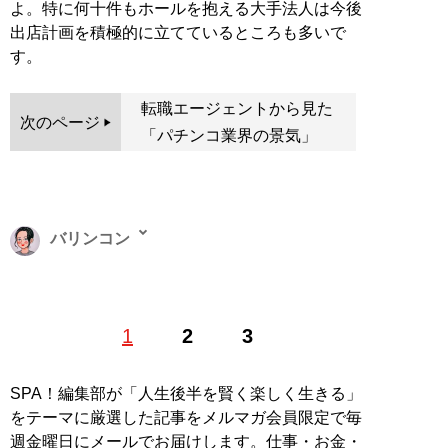
よ。特に何十件もホールを抱える大手法人は今後
出店計画を積極的に立てているところも多いで
す。
転職エージェントから見た
次のページ
「パチンコ業界の景気」
バリンコン
パチンコ攻略誌の編集を9年間務めた後フリーの編集者
1
2
3
へ転身。多数のメディアやメーカー等業界内に広い人脈
を持つ。日々取材をこなしながら業界内の情報を収集中
Twitter：
barinko
SPA！編集部が「人生後半を賢く楽しく生きる」
をテーマに厳選した記事をメルマガ会員限定で毎
記事一覧へ
週金曜日にメールでお届けします。仕事・お金・