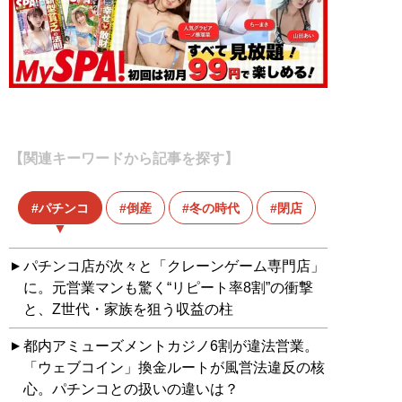
【関連キーワードから記事を探す】
パチンコ
倒産
冬の時代
閉店
パチンコ店が次々と「クレーンゲーム専門店」
に。元営業マンも驚く“リピート率8割”の衝撃
と、Z世代・家族を狙う収益の柱
都内アミューズメントカジノ6割が違法営業。
「ウェブコイン」換金ルートが風営法違反の核
心。パチンコとの扱いの違いは？