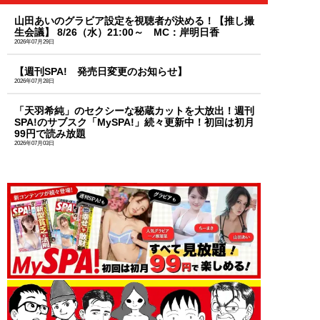
山田あいのグラビア設定を視聴者が決める！【推し撮
生会議】 8/26（水）21:00～ MC：岸明日香
2026年07月29日
【週刊SPA! 発売日変更のお知らせ】
2026年07月28日
「天羽希純」のセクシーな秘蔵カットを大放出！週刊
SPA!のサブスク「MySPA!」続々更新中！初回は初月
99円で読み放題
2026年07月03日