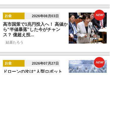
NEW!
お金
2026年08月03日
高市国策で1兆円投入へ！ 高値か
ら“半値暴落”した今がチャン
ス？ 億超え投...
結喜たろう
NEW!
お金
2026年07月27日
ドローンの次は“人型ロボット
株”か。億超え投資家が先回りす
る「隠れ防衛銘柄...
結喜たろう
NEW!
お金
2026年07月27日
父の遺産5000万円で兄弟が絶縁
「長男だから」「介護したのは
私」家族が“争...