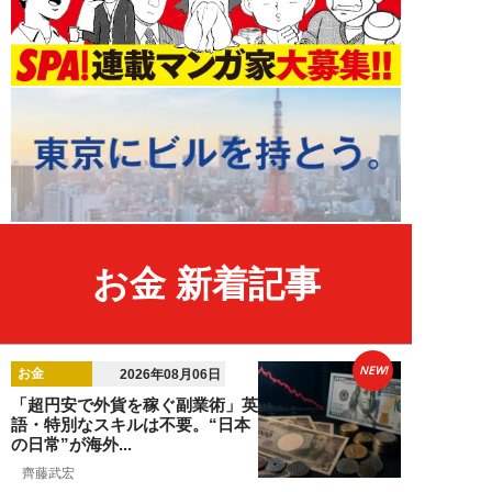
お金 新着記事
NEW!
お金
2026年08月06日
「超円安で外貨を稼ぐ副業術」英
語・特別なスキルは不要。“日本
の日常”が海外...
齊藤武宏