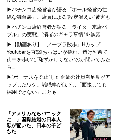
▶パチンコ店経営者が語る「ホール経営の壮
絶な舞台裏」。店員による“設定漏えい”被害も
▶パチンコ店経営者が語る「ライター来店バ
ブル」の実態。“演者のギャラ事情”を暴露
▶【動画あり】「ノーブラ散歩」Hカップ
Youtuberを直撃!おっぱいが揺れ、透け乳首で
街中を歩いて“恥ずかしくない”のか聞いてみた
ら...
▶“ボーナスを廃止”した企業の社員満足度がア
ップしたワケ。離職率が低下し「面接しても
採用できない」ことも
「アメリカならパニック
に…」国際結婚の日本人
母が驚いた、日本の子ど
もた…