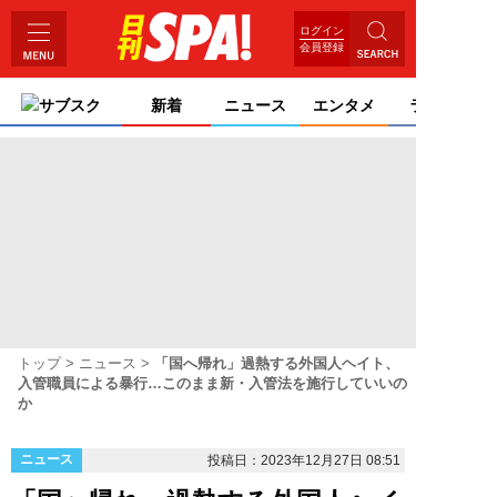
ログイン
会員登録
サブスク
新着
ニュース
エンタメ
ライフ
トップ
ニュース
「国へ帰れ」過熱する外国人ヘイト、
入管職員による暴行…このまま新・入管法を施行していいの
か
ニュース
投稿日：2023年12月27日 08:51