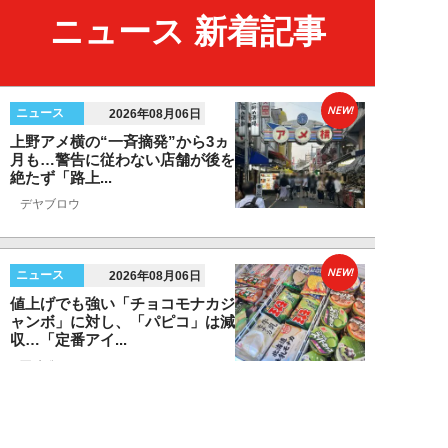
ニュース 新着記事
NEW!
ニュース
2026年08月06日
上野アメ横の“一斉摘発”から3ヵ
月も…警告に従わない店舗が後を
絶たず「路上...
デヤブロウ
NEW!
ニュース
2026年08月06日
値上げでも強い「チョコモナカジ
ャンボ」に対し、「パピコ」は減
収…「定番アイ...
不破聡
NEW!
ニュース
2026年08月05日