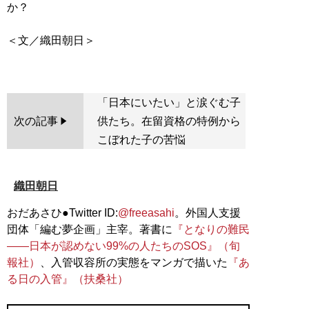
か？
＜文／織田朝日＞
「日本にいたい」と涙ぐむ子
次の記事
供たち。在留資格の特例から
こぼれた子の苦悩
織田朝日
おだあさひ●Twitter ID:
@freeasahi
。外国人支援
団体「編む夢企画」主宰。著書に
『となりの難民
――日本が認めない99%の人たちのSOS』（旬
報社）
、入管収容所の実態をマンガで描いた
『あ
る日の入管』（扶桑社）