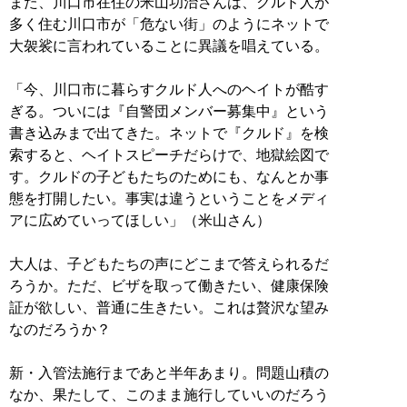
また、川口市在住の米山功治さんは、クルド人が
多く住む川口市が「危ない街」のようにネットで
大袈裟に言われていることに異議を唱えている。
「今、川口市に暮らすクルド人へのヘイトが酷す
ぎる。ついには『自警団メンバー募集中』という
書き込みまで出てきた。ネットで『クルド』を検
索すると、ヘイトスピーチだらけで、地獄絵図で
す。クルドの子どもたちのためにも、なんとか事
態を打開したい。事実は違うということをメディ
アに広めていってほしい」（米山さん）
大人は、子どもたちの声にどこまで答えられるだ
ろうか。ただ、ビザを取って働きたい、健康保険
証が欲しい、普通に生きたい。これは贅沢な望み
なのだろうか？
新・入管法施行まであと半年あまり。問題山積の
なか、果たして、このまま施行していいのだろう