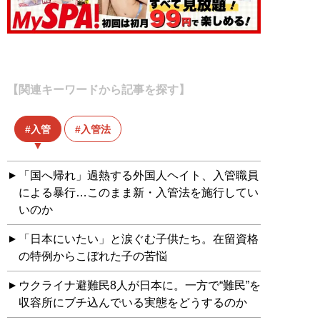
【関連キーワードから記事を探す】
入管
入管法
「国へ帰れ」過熱する外国人ヘイト、入管職員
による暴行…このまま新・入管法を施行してい
いのか
「日本にいたい」と涙ぐむ子供たち。在留資格
の特例からこぼれた子の苦悩
ウクライナ避難民8人が日本に。一方で“難民”を
収容所にブチ込んでいる実態をどうするのか