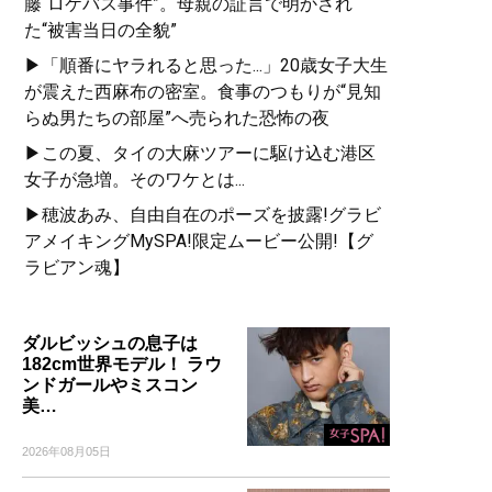
藤“ロケバス事件”。母親の証言で明かされ
た“被害当日の全貌”
▶「順番にヤラれると思った...」20歳女子大生
が震えた西麻布の密室。食事のつもりが“見知
らぬ男たちの部屋”へ売られた恐怖の夜
▶この夏、タイの大麻ツアーに駆け込む港区
女子が急増。そのワケとは...
▶穂波あみ、自由自在のポーズを披露!グラビ
アメイキングMySPA!限定ムービー公開!【グ
ラビアン魂】
ダルビッシュの息子は
182cm世界モデル！ ラウ
ンドガールやミスコン
美…
2026年08月05日