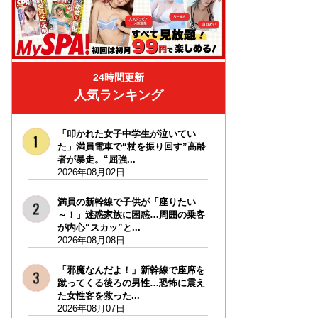
24時間更新
人気ランキング
「叩かれた女子中学生が泣いてい
た」満員電車で“杖を振り回す”高齢
者が暴走。“屈強...
2026年08月02日
満員の新幹線で子供が「座りたい
～！」迷惑家族に困惑…周囲の乗客
が内心“スカッ”と...
2026年08月08日
「邪魔なんだよ！」新幹線で座席を
蹴ってくる後ろの男性…恐怖に震え
た女性客を救った...
2026年08月07日