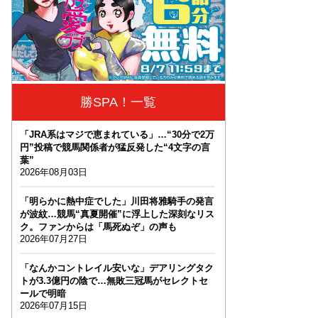
勝SPA！一覧
「JRA系はマジで恵まれている」…“30分で2万
円”投稿で競馬関係者が猛反発した“4文字の言
葉”
2026年08月03日
「明らかに熱中症でした」川田将雅騎手の発言
が波紋…競馬“真夏開催”に浮上した深刻なリス
ク。ファンからは「馬死ぬぞ」の声も
2026年07月27日
「なんかコントレイル安いな」デアリングタク
トが3.3億円の陰で…無敗三冠馬がセレクトセ
ールで明暗
2026年07月15日