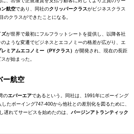
別に、出張で正規運賃を支払う顧客に対してより上質のサー
カン航空
であり、同社の
クリッパークラス
がビジネスクラス
目のクラスができたことになる。
イズ
が世界で最初にフルフラットシートを提供し、以降各社
そのような変遷でビジネスとエコノミーの格差が広がり、エ
プレミアムエコノミー（PYクラス）
が開発され、現在の長距
ビスが始まった。
バー航空
湾の
エバーエア
であるという。同社は、1991年にボーイング
導入したボーイング747-400から他社との差別化を図るために、
し遅れてサービスを始めたのは、
バージンアトランティック