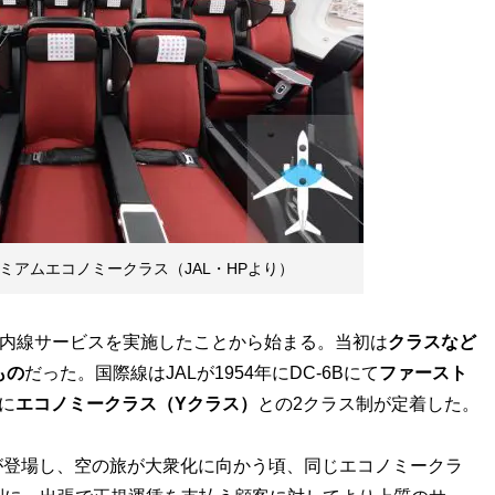
 プレミアムエコノミークラス（JAL・HPより）
2で国内線サービスを実施したことから始まる。当初は
クラスなど
もの
だった。国際線はJALが1954年にDC-6Bにて
ファースト
に
エコノミークラス（Yクラス）
との2クラス制が定着した。
が登場し、空の旅が大衆化に向かう頃、同じエコノミークラ