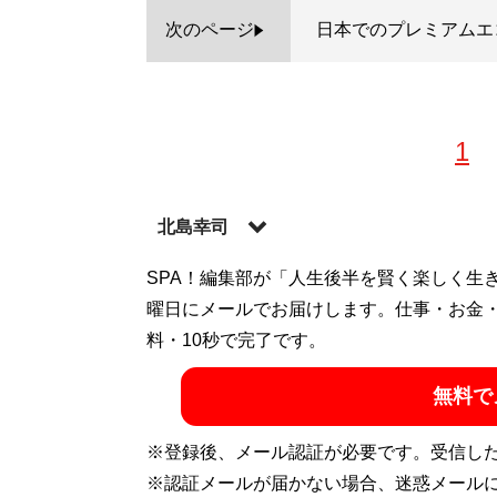
次のページ
日本でのプレミアムエ
1
北島幸司
航空会社勤務歴を活かし、雑誌やWEBメデ
SPA！編集部が「人生後半を賢く楽しく生
リスト。YouTube チャンネル「
曜日にメールでお届けします。仕事・お金
そらオヤジ
航空ジャーナリスト協会に所属する。Faceb
料・10秒で完了です。
無料で
記事一覧へ
※登録後、メール認証が必要です。受信し
※認証メールが届かない場合、迷惑メール