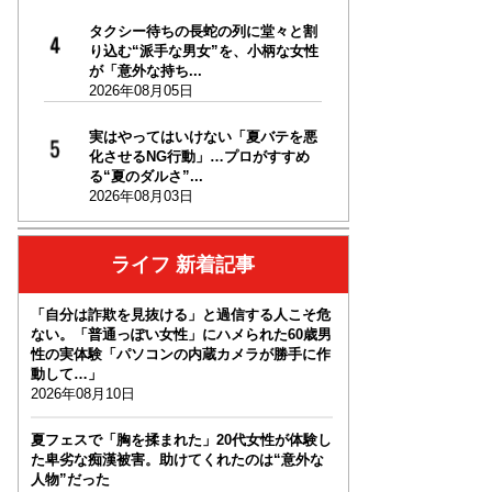
タクシー待ちの長蛇の列に堂々と割
り込む“派手な男女”を、小柄な女性
が「意外な持ち...
2026年08月05日
実はやってはいけない「夏バテを悪
化させるNG行動」…プロがすすめ
る“夏のダルさ”...
2026年08月03日
ライフ 新着記事
「自分は詐欺を見抜ける」と過信する人こそ危
ない。「普通っぽい女性」にハメられた60歳男
性の実体験「パソコンの内蔵カメラが勝手に作
動して…」
2026年08月10日
夏フェスで「胸を揉まれた」20代女性が体験し
た卑劣な痴漢被害。助けてくれたのは“意外な
人物”だった