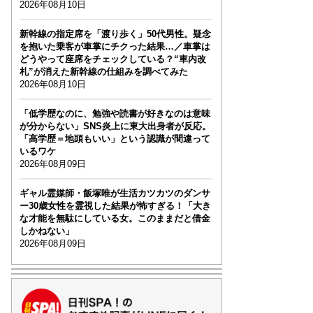
2026年08月10日
新幹線の指定席を「渡り歩く」50代男性。疑念
を抱いた乗客が車掌にチクった結果…／車掌は
どうやって座席をチェックしている？“車内改
札”が消えた新幹線の仕組みを調べてみた
2026年08月10日
「低学歴なのに、勉強や読書が好きなのは意味
が分からない」SNS炎上に東大出身者が反応。
「高学歴＝地頭もいい」という認識が間違って
いるワケ
2026年08月09日
ギャル霊媒師・飯塚唯が生活カツカツのダンサ
ー30歳女性を霊視した結果が怖すぎる！「大き
な才能を無駄にしている女。このままだと借金
しかねない」
2026年08月09日