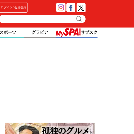
ログイン
会員登録
スポーツ
グラビア
サブスク