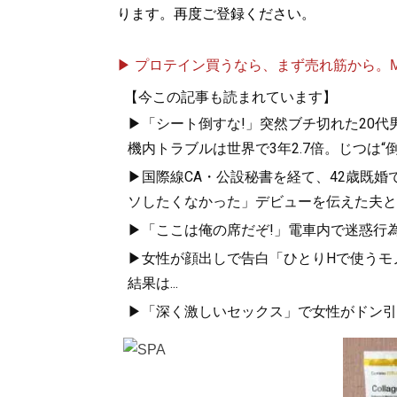
ります。再度ご登録ください。
▶ プロテイン買うなら、まず売れ筋から。Mypr
【今この記事も読まれています】
▶「シート倒すな!」突然ブチ切れた20代
機内トラブルは世界で3年2.7倍。じつは
▶国際線CA・公設秘書を経て、42歳既婚
ソしたくなかった」デビューを伝えた夫と
▶「ここは俺の席だぞ!」電車内で迷惑行
▶女性が顔出しで告白「ひとりHで使うモノ
結果は...
▶「深く激しいセックス」で女性がドン引き