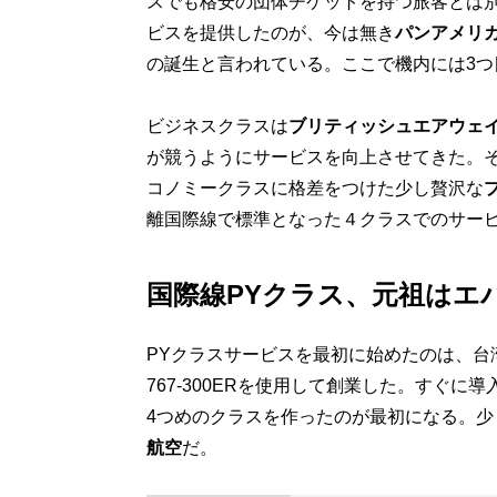
スでも格安の団体チケットを持つ旅客とは
ビスを提供したのが、今は無き
パンアメリ
の誕生と言われている。ここで機内には3つ
ビジネスクラスは
ブリティッシュエアウェ
が競うようにサービスを向上させてきた。
コノミークラスに格差をつけた少し贅沢な
離国際線で標準となった４クラスでのサー
国際線PYクラス、元祖はエ
PYクラスサービスを最初に始めたのは、台
767-300ERを使用して創業した。すぐに
4つめのクラスを作ったのが最初になる。少
航空
だ。