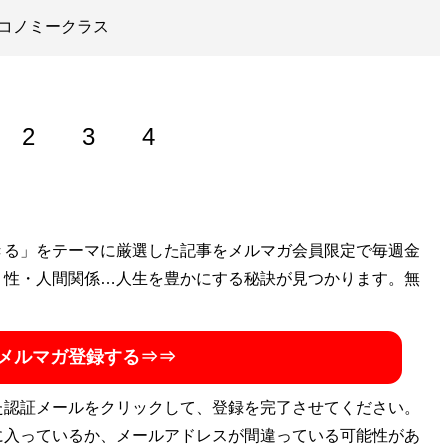
コノミークラス
2
3
4
ィアで航空や旅に関する連載コラムを執筆する航空ジャーナ
きる」をテーマに厳選した記事をメルマガ会員限定で毎週金
・性・人間関係…人生を豊かにする秘訣が見つかります。無
組
」のほか、ブログ「
Avian Wing
」も更新中。大阪府出身で
ook
avian.wing
instagram
@kitajimaavianwing
メルマガ登録する⇒⇒
た認証メールをクリックして、登録を完了させてください。
に入っているか、メールアドレスが間違っている可能性があ