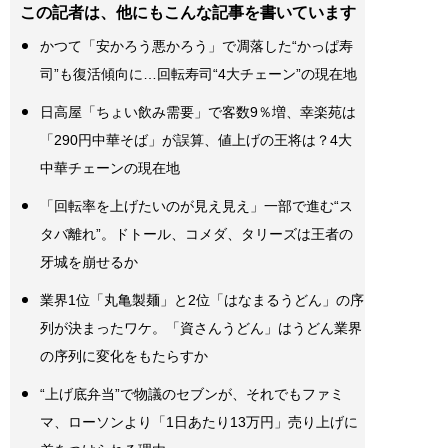
この記者は、他にもこんな記事を書いています
かつて「安かろう悪かろう」で凋落した“かっぱ寿
司”も復活傾向に…回転寿司“4大チェーン”の現在地
日高屋「ちょい飲み需要」で客数9％増、幸楽苑は
「290円中華そば」が誤算、値上げの王将は？4大
中華チェーンの現在地
「回転率を上げたいのが見え見え」一部で進む“ス
タバ離れ”。ドトール、コメダ、タリーズは王者の
牙城を崩せるか
業界1位「丸亀製麺」と2位「はなまるうどん」の序
列が決まったワケ。「資さんうどん」はうどん業界
の序列に変化をもたらすか
“上げ底弁当”で物議のセブンが、それでもファミ
マ、ローソンより「1日あたり13万円」売り上げに