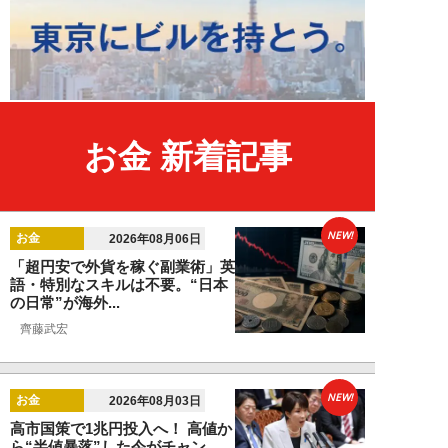
お金 新着記事
NEW!
お金
2026年08月06日
「超円安で外貨を稼ぐ副業術」英
語・特別なスキルは不要。“日本
の日常”が海外...
齊藤武宏
NEW!
お金
2026年08月03日
高市国策で1兆円投入へ！ 高値か
ら“半値暴落”した今がチャン