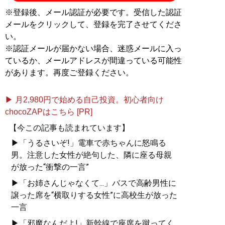
※登録後、メール認証が必要です。受信した認証
メールをクリックして、登録を完了させてくださ
い。
※認証メールが届かない場合、迷惑メールに入っ
ているか、メールアドレスが間違っている可能性
があります。再度ご登録ください。
▶ 月2,980円で始める自己投資。初心者向け
chocoZAPはこちら [PR]
【今この記事も読まれています】
▶「うるさいぞ!」電車で赤ちゃんに怒鳴る
男。注意した女性が絶句した、隣に座る母親
が放った“衝撃の一言”
▶「お姉さんじゃなくて...」バスで高齢男性に
譲った席を“横取りする女性”に高校生が放った
一言
▶「邪魔なんだよ!」新幹線で座席を蹴ってく