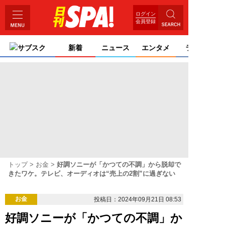
ログイン
会員登録
サブスク
新着
ニュース
エンタメ
ライフ
トップ
お金
好調ソニーが「かつての不調」から脱却で
きたワケ。テレビ、オーディオは“売上の2割”に過ぎない
お金
投稿日：2024年09月21日 08:53
好調ソニーが「かつての不調」か