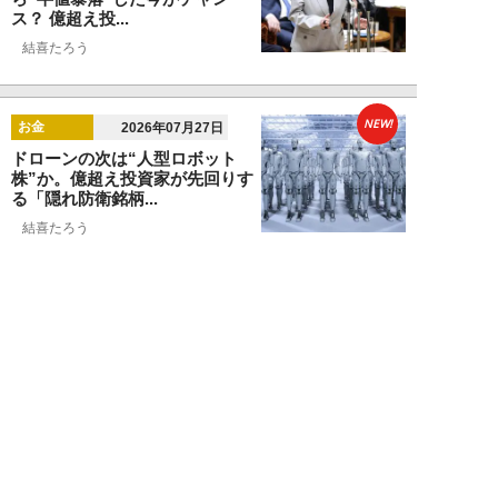
ス？ 億超え投...
結喜たろう
NEW!
お金
2026年07月27日
ドローンの次は“人型ロボット
株”か。億超え投資家が先回りす
る「隠れ防衛銘柄...
結喜たろう
NEW!
お金
2026年07月27日
父の遺産5000万円で兄弟が絶縁
「長男だから」「介護したのは
私」家族が“争...
渡辺智
NEW!
お金
2026年07月22日