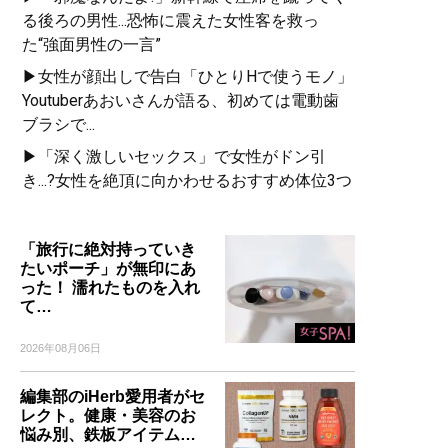
る後ろの男性...恐怖に震えた女性客を救っ
た“強面男性の一言”
▶女性が顔出しで告白「ひとりHで使うモノ」
Youtuberあおいさんが語る、初めては電動歯
ブラシで...
▶「深く激しいセックス」で女性がドン引
き...?女性を絶頂に向かわせるおすすめ体位3つ
「旅行に絶対持っていき
たいポーチ」が無印にあ
った！ 濡れたものを入れ
て…
2026年08月06日
編集部のiHerb愛用者がセ
レクト。健康・美容のお
悩み別、鉄板アイテム…