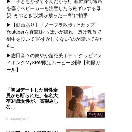
▶「子どもが寝てるんだから!」新幹線で通路
を塞ぐベビーカーを注意したら逆ギレする母
親...そのとき“父親が放った一言”に拍手
▶【動画あり】「ノーブラ散歩」Hカップ
Youtuberを直撃!おっぱいが揺れ、透け乳首で
街中を歩いて“恥ずかしくない”のか聞いてみた
ら...
▶志田音々の爽やか超絶美ボディ!グラビアメ
イキングMySPA!限定ムービー公開!【旬撮ガ
ール】
「初回デートした男性全
員から断られた」有名大
卒34歳女性が、高望みし
な…
2026年08月08日