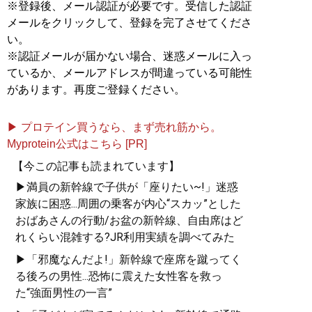
※登録後、メール認証が必要です。受信した認証
メールをクリックして、登録を完了させてくださ
い。
※認証メールが届かない場合、迷惑メールに入っ
ているか、メールアドレスが間違っている可能性
があります。再度ご登録ください。
▶ プロテイン買うなら、まず売れ筋から。
Myprotein公式はこちら [PR]
【今この記事も読まれています】
▶満員の新幹線で子供が「座りたい~!」迷惑
家族に困惑...周囲の乗客が内心“スカッ”とした
おばあさんの行動/お盆の新幹線、自由席はど
れくらい混雑する?JR利用実績を調べてみた
▶「邪魔なんだよ!」新幹線で座席を蹴ってく
る後ろの男性...恐怖に震えた女性客を救っ
た“強面男性の一言”