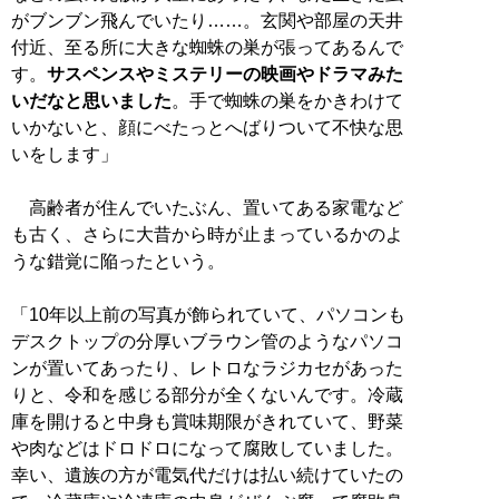
がブンブン飛んでいたり……。玄関や部屋の天井
付近、至る所に大きな蜘蛛の巣が張ってあるんで
す。
サスペンスやミステリーの映画やドラマみた
いだなと思いました
。手で蜘蛛の巣をかきわけて
いかないと、顔にべたっとへばりついて不快な思
いをします」
高齢者が住んでいたぶん、置いてある家電など
も古く、さらに大昔から時が止まっているかのよ
うな錯覚に陥ったという。
「10年以上前の写真が飾られていて、パソコンも
デスクトップの分厚いブラウン管のようなパソコ
ンが置いてあったり、レトロなラジカセがあった
りと、令和を感じる部分が全くないんです。冷蔵
庫を開けると中身も賞味期限がきれていて、野菜
や肉などはドロドロになって腐敗していました。
幸い、遺族の方が電気代だけは払い続けていたの