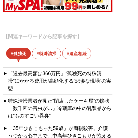
【関連キーワードから記事を探す】
孤独死
特殊清掃
遺産相続
「過去最高額は366万円」“孤独死の特殊清
掃”にかかる費用が高額化する“悲惨な現場”の実
態
特殊清掃業者が見た“閉店したケーキ屋”の惨状
「数千匹の害虫が…」冷蔵庫の中の乳製品から
は“ものすごい異臭”
「35年ひきこもった59歳」が両親殺害。介護
うつから心中まで…中高年ひきこもりが抱える