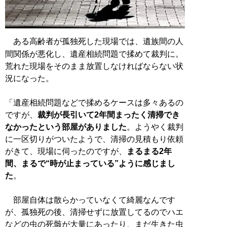
ある高齢者が孤独死した現場では、遺族間の人
間関係が悪化し、遺産相続問題で揉めて裁判に。
荒れた現場をそのまま放置しなければならない状
況になった。
「遺産相続問題などで揉めるケースは多々あるの
ですが、
裁判が長引いて2年間まったく清掃でき
なかったという部屋がありました
。ようやく裁判
に一区切りがついたようで、清掃の見積もり依頼
がきて、現場に伺ったのですが、
まるまる2年
間、まるで“時が止まっている”ように感じまし
た
。
部屋自体は散らかっていなくて綺麗なんです
が、孤独死の後、清掃せずに放置してるのでハエ
などの虫の死骸が大量にあったり、まだ生きた虫