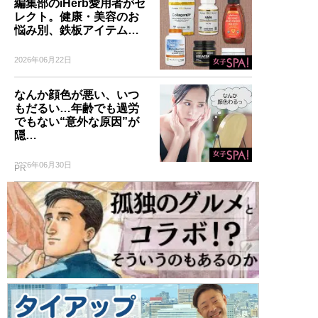
編集部のiHerb愛用者がセ
レクト。健康・美容のお
悩み別、鉄板アイテム…
2026年06月22日
なんか顔色が悪い、いつ
もだるい…年齢でも過労
でもない“意外な原因”が
隠…
2026年06月30日
PR