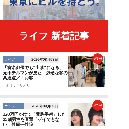
ライフ 新着記事
NEW!
ライフ
2026年08月08日
「有名俳優でも“出禁”になる」
元ホテルマンが見た、残念な客の
共通点／「お客...
オオサキサオリ
NEW!
ライフ
2026年08月08日
120万円かけて「豊胸手術」した
33歳男性を直撃「ゲイでもな
い。性同一性障...