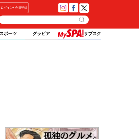
ログイン
会員登録
スポーツ
グラビア
サブスク