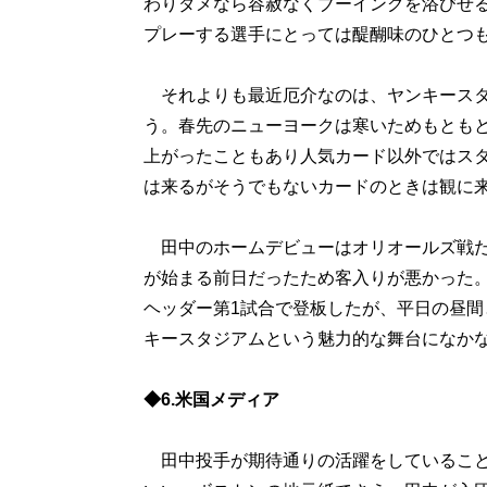
わりダメなら容赦なくブーイングを浴びせ
プレーする選手にとっては醍醐味のひとつ
それよりも最近厄介なのは、ヤンキースタ
う。春先のニューヨークは寒いためもとも
上がったこともあり人気カード以外ではス
は来るがそうでもないカードのときは観に
田中のホームデビューはオリオールズ戦だ
が始まる前日だったため客入りが悪かった
ヘッダー第1試合で登板したが、平日の昼
キースタジアムという魅力的な舞台になか
◆6.米国メディア
田中投手が期待通りの活躍をしていること