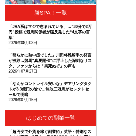
勝SPA！一覧
「JRA系はマジで恵まれている」…“30分で2万
円”投稿で競馬関係者が猛反発した“4文字の言
葉”
2026年08月03日
「明らかに熱中症でした」川田将雅騎手の発言
が波紋…競馬“真夏開催”に浮上した深刻なリス
ク。ファンからは「馬死ぬぞ」の声も
2026年07月27日
「なんかコントレイル安いな」デアリングタク
トが3.3億円の陰で…無敗三冠馬がセレクトセ
ールで明暗
2026年07月15日
はじめての副業一覧
「超円安で外貨を稼ぐ副業術」英語・特別なス