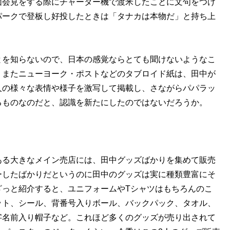
団会見をする際にチャーター機で渡米したことに文句をつけ
パークで登板し好投したときは「タナカは本物だ」と持ち上
を知らないので、日本の感覚ならとても聞けないようなこ
。またニューヨーク・ポストなどのタブロイド紙は、田中が
人の様々な表情や様子を激写して掲載し、さながらパパラッ
るものなのだと、認識を新たにしたのではないだろうか。
る大きなメイン売店には、田中グッズばかりを集めて販売
ーしたばかりだというのに田中のグッズは実に種類豊富にそ
ざっと紹介すると、ユニフォームやTシャツはもちろんのこ
ット、シール、背番号入りボール、バックパック、タオル、
字名前入り帽子など。これほど多くのグッズが売り出されて