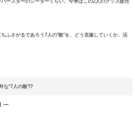
ーパースターのジーターくらい。今季はこの2人のグッズ販売
ふさがるであろう7人の”敵”を、どう克服していくか。活
“7人の敵”!?
］―