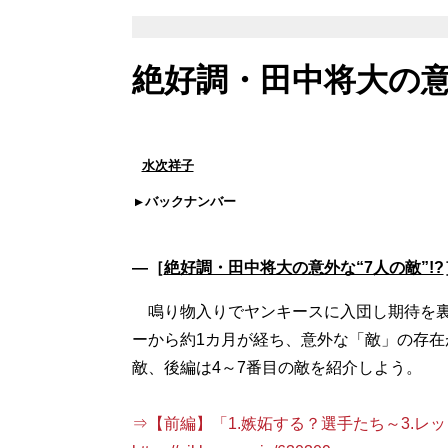
絶好調・田中将大の意
水次祥子
バックナンバー
―［
絶好調・田中将大の意外な“7人の敵”!?
鳴り物入りでヤンキースに入団し期待を裏
ーから約1カ月が経ち、意外な「敵」の存
敵、後編は4～7番目の敵を紹介しよう。
⇒【前編】「1.嫉妬する？選手たち～3.レ