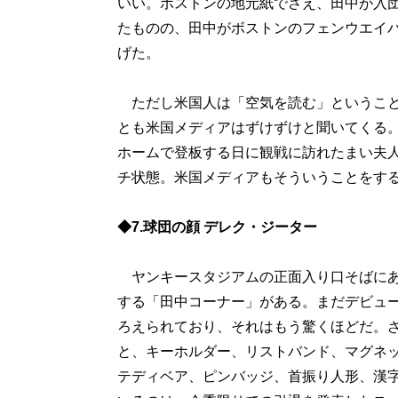
いい。ボストンの地元紙でさえ、田中が入
たものの、田中がボストンのフェンウエイ
げた。
ただし米国人は「空気を読む」ということ
とも米国メディアはずけずけと聞いてくる
ホームで登板する日に観戦に訪れたまい夫
チ状態。米国メディアもそういうことをす
◆7.球団の顔 デレク・ジーター
ヤンキースタジアムの正面入り口そばにあ
する「田中コーナー」がある。まだデビュ
ろえられており、それはもう驚くほどだ。
と、キーホルダー、リストバンド、マグネ
テディベア、ピンバッジ、首振り人形、漢