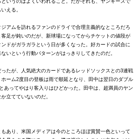
るというのはよくいわれること。だがそれも、ヤンキースで
もいえる。
ジアムを訪れるファンのドライで合理主義的なところだろ
と客足が鈍いのだが、新球場になってからチケットの値段が
タンドがガラガラという日が多くなった。好カードの試合に
来ないという行動パターンがはっきりしてきたのだ。
ったが、人気絶大のカードであるレッドソックスとの3連戦
。ホーム2度目の登板は雨で順延となり、田中は翌日のダブル
間とあってやはり客入りはひどかった。田中は、超満員のヤン
なか立てていないのだ。
もあり、米国メディアは今のところほぼ賞賛一色といって