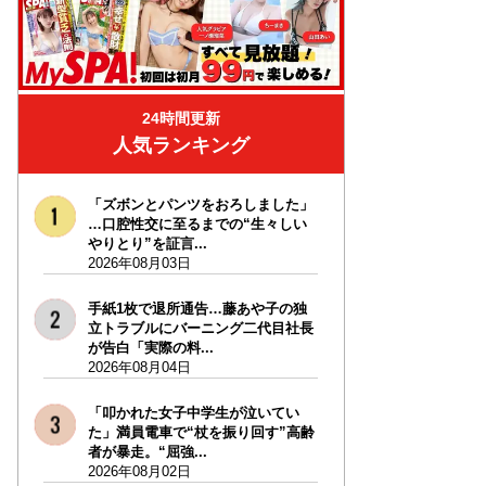
24時間更新
人気ランキング
「ズボンとパンツをおろしました」
…口腔性交に至るまでの“生々しい
やりとり”を証言...
2026年08月03日
手紙1枚で退所通告…藤あや子の独
立トラブルにバーニング二代目社長
が告白「実際の料...
2026年08月04日
「叩かれた女子中学生が泣いてい
た」満員電車で“杖を振り回す”高齢
者が暴走。“屈強...
2026年08月02日