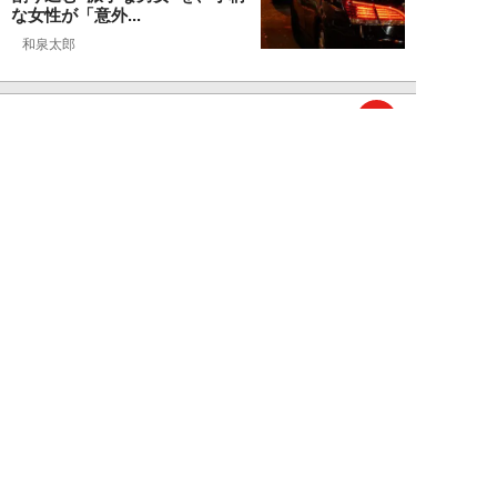
な女性が「意外...
和泉太郎
NEW!
ライフ
2026年08月05日
エコノミー席「頭カクンで眠れな
い」問題を解決？航空ジャーナリ
ストが見つけた...
北島幸司
NEW!
ライフ
2026年08月04日
「バスの優先席に荷物を置く」外
国人カップルに、怒鳴り散らす地
元民。一触即発...
高橋マナブ