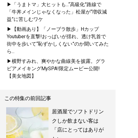
▶「うまトマ」大ヒットも...“高級化”路線で
「牛丼メインじゃなくなった」松屋が“増収減
益”に苦しむワケ
▶【動画あり】「ノーブラ散歩」Hカップ
Youtuberを直撃!おっぱいが揺れ、透け乳首で
街中を歩いて“恥ずかしくない”のか聞いてみた
ら...
▶横野すみれ、爽やかな曲線美を披露。グラ
ビアメイキングMySPA!限定ムービー公開!
【美女地図】
この特集の前回記事
居酒屋でソフトドリン
クしか飲まない客は
「店にとってはありが