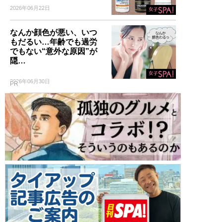
2026年06月22日
なんか顔色が悪い、いつ
もだるい…年齢でも過労
でもない“意外な原因”が
隠…
2026年06月30日
PR