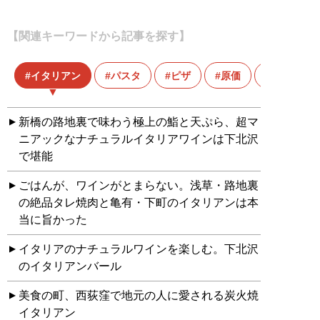
【関連キーワードから記事を探す】
イタリアン
パスタ
ピザ
原価
外食店
新橋の路地裏で味わう極上の鮨と天ぷら、超マ
ニアックなナチュラルイタリアワインは下北沢
で堪能
ごはんが、ワインがとまらない。浅草・路地裏
の絶品タレ焼肉と亀有・下町のイタリアンは本
当に旨かった
イタリアのナチュラルワインを楽しむ。下北沢
のイタリアンバール
美食の町、西荻窪で地元の人に愛される炭火焼
イタリアン