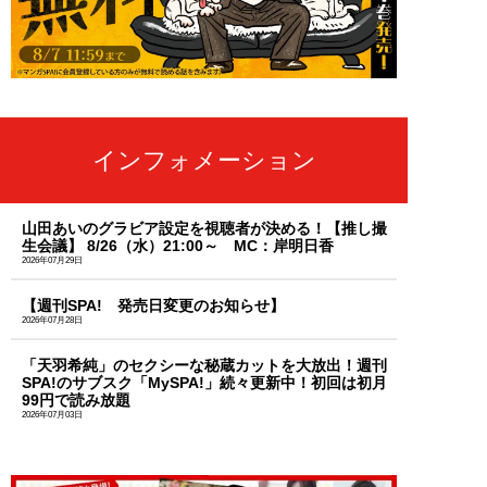
インフォメーション
山田あいのグラビア設定を視聴者が決める！【推し撮
生会議】 8/26（水）21:00～ MC：岸明日香
2026年07月29日
【週刊SPA! 発売日変更のお知らせ】
2026年07月28日
「天羽希純」のセクシーな秘蔵カットを大放出！週刊
SPA!のサブスク「MySPA!」続々更新中！初回は初月
99円で読み放題
2026年07月03日