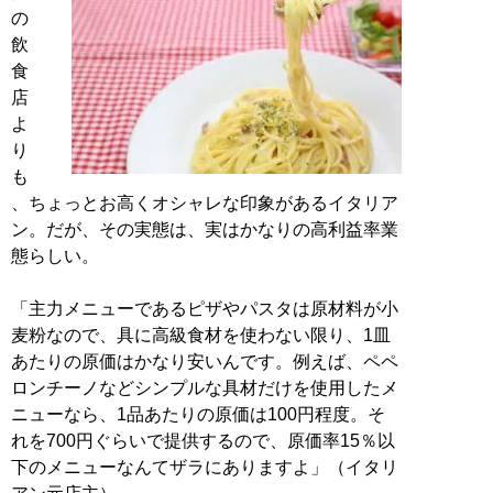
の
飲
食
店
よ
り
も
、ちょっとお高くオシャレな印象があるイタリア
ン。だが、その実態は、実はかなりの高利益率業
態らしい。
「主力メニューであるピザやパスタは原材料が小
麦粉なので、具に高級食材を使わない限り、1皿
あたりの原価はかなり安いんです。例えば、ペペ
ロンチーノなどシンプルな具材だけを使用したメ
ニューなら、1品あたりの原価は100円程度。そ
れを700円ぐらいで提供するので、原価率15％以
下のメニューなんてザラにありますよ」（イタリ