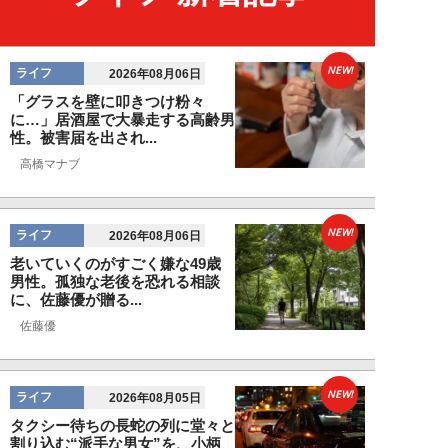
NEW!
ライフ
2026年08月06日
「グラスを壁に叩きつけ粉々
に…」居酒屋で大暴走する高齢男
性。被害届を出され...
高橋マナブ
NEW!
ライフ
2026年08月06日
老いていくのがすごく嫌な49歳
男性。孤独な老後を恐れる相談
に、佐藤優が贈る...
佐藤優
NEW!
ライフ
2026年08月05日
タクシー待ちの長蛇の列に堂々と
割り込む“派手な男女”を、小柄