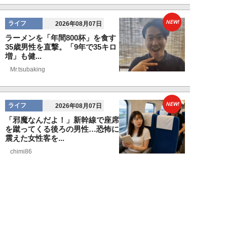
NEW!
ライフ
2026年08月07日
ラーメンを「年間800杯」を食す
35歳男性を直撃。「9年で35キロ
増」も健...
Mr.tsubaking
NEW!
ライフ
2026年08月07日
「邪魔なんだよ！」新幹線で座席
を蹴ってくる後ろの男性…恐怖に
震えた女性客を...
chimi86
NEW!
ライフ
2026年08月06日
「グラスを壁に叩きつけ粉々
に…」居酒屋で大暴走する高齢男
性。被害届を出され...