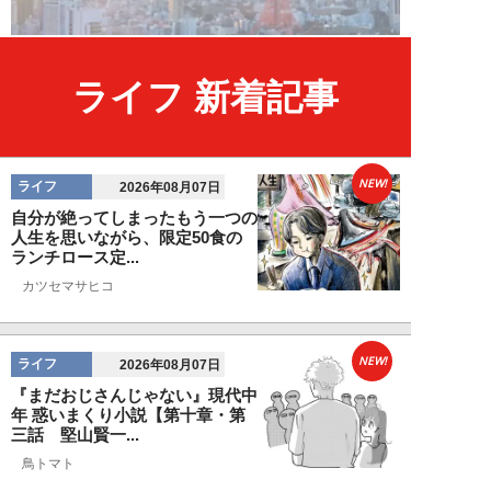
ライフ 新着記事
NEW!
ライフ
2026年08月07日
自分が絶ってしまったもう一つの
人生を思いながら、限定50食の
ランチロース定...
カツセマサヒコ
NEW!
ライフ
2026年08月07日
『まだおじさんじゃない』現代中
年 惑いまくり小説【第十章・第
三話 堅山賢一...
鳥トマト