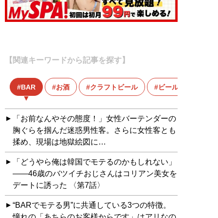
【関連キーワードから記事を探す】
BAR
お酒
クラフトビール
ビール
「お前なんやその態度！」女性バーテンダーの
胸ぐらを掴んだ迷惑男性客。さらに女性客とも
揉め、現場は地獄絵図に…
「どうやら俺は韓国でモテるのかもしれない」
――46歳のバツイチおじさんはコリアン美女を
デートに誘った 〈第7話〉
“BARでモテる男”に共通している3つの特徴。
憧れの「あちらのお客様からです」はアリなの