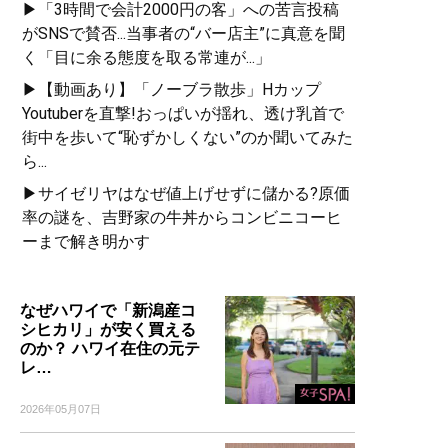
▶「3時間で会計2000円の客」への苦言投稿
がSNSで賛否...当事者の“バー店主”に真意を聞
く「目に余る態度を取る常連が...」
▶【動画あり】「ノーブラ散歩」Hカップ
Youtuberを直撃!おっぱいが揺れ、透け乳首で
街中を歩いて“恥ずかしくない”のか聞いてみた
ら...
▶サイゼリヤはなぜ値上げせずに儲かる?原価
率の謎を、吉野家の牛丼からコンビニコーヒ
ーまで解き明かす
なぜハワイで「新潟産コ
シヒカリ」が安く買える
のか？ ハワイ在住の元テ
レ…
2026年05月07日