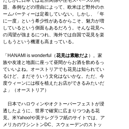
たしかに日本では近所関係や住宅スペースの問
題、条例などの理由によって、欧米ほど野外のホ
ームパーティーは定着していない。しかし、「年
に一度」という希少性があるからこそ、魅力が増
しているという側面もあるだろう。そんな花見へ
の渇望が強まるにつれ、海外では自国で花見を楽
しもうという機運も高まっている。
「HANAMI is wonderful（
花見は素敵だよ
）。家
族や友達と地面に座って昼間からお酒を飲めるっ
ていいよね。オーストリアでも花見は知られてい
るけど、まだそういう文化はないかな。ただ、今
度ウィーンには桜を植えたお店ができるみたいだ
よ」（オーストリア）
日本でハロウィンやオクトーバーフェストが浸
透したように、世界で確実に広まりつつある花
見。米Yahoo!や英テレグラフ紙のサイトでは、ア
メリカのワシントンDC、スウェーデンのストッ