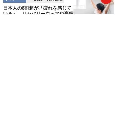
日本人の8割超が「疲れを感じて
いる」。リカバリーウェアや高級
枕だけでは足り...
週刊SPA！編集部
NEW!
ライフ
2026年08月10日
「38万円の中古車でガサガサ遊
ぶ」人気女性キャンパーが提唱す
る車中泊スタイ...
浜田哲男
NEW!
ライフ
2026年08月10日
「自分は詐欺を見抜ける」と過信
する人こそ危ない。「普通っぽい
女性」にハメら...
橋本未来