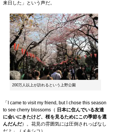
来日した」という声だ。
200万人以上が訪れるという上野公園
「I came to visit my friend, but I chose this season
to see cherry blossoms（
日本に住んでいる友達
に会いにきたけど、桜を見るためにこの季節を選
んだんだ
）。花見の雰囲気には圧倒されっぱなし
だよ」（メキシコ）