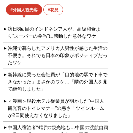
外国人観光客
花見
訪日8回目のインドネシア人が、高級和食よ
り“スーパーの弁当”に感動した意外なワケ
沖縄で暮らしたアメリカ人男性が感じた生活の
不便さ。それでも日本の印象がポジティブだっ
たワケ
新幹線に乗った会社員が「目的地の駅で下車で
きなかった」まさかのワケ…「隣の外国人を見
て絶句しました」
＜漫画＞現役ホテル従業員が明かした“中国人
観光客のトイレマナー”の悪さ「ツインルーム
が2日間使えなくなりました」
中国人宿泊者“4割”の観光地も…中国の渡航自粛