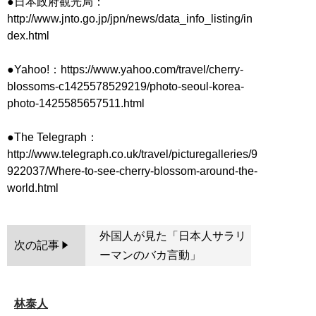
●日本政府観光局：
http://www.jnto.go.jp/jpn/news/data_info_listing/in
dex.html
●Yahoo!：https://www.yahoo.com/travel/cherry-
blossoms-c1425578529219/photo-seoul-korea-
photo-1425585657511.html
●The Telegraph：
http://www.telegraph.co.uk/travel/picturegalleries/9
922037/Where-to-see-cherry-blossom-around-the-
外国人が見た「日本人サラリ
次の記事
ーマンのバカ言動」
林泰人