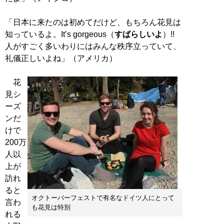
「日本に来たのは初めてだけど、もちろん花見は
知っているよ。It’s gorgeous（
すばらしいよ
）!!
人がすごく多いわりにはみんな秩序立っていて、
礼儀正しいよね」（アメリカ）
花
見シ
ーズ
ンだ
けで
200万
人以
上が
訪れ
ると
オクトーバーフェストで有名なドイツ人にとって
言わ
も花見は特別
れる