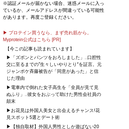
※認証メールが届かない場合、迷惑メールに入っ
ているか、メールアドレスが間違っている可能性
があります。再度ご登録ください。
▶ プロテイン買うなら、まず売れ筋から。
Myprotein公式はこちら [PR]
【今この記事も読まれています】
▶「ズボンとパンツをおろしました」...口腔性
交に至るまでの“生々しいやりとり”を証言。元
ジャンポケ斉藤被告が「同意があった」と信
じた理由
▶電車内で倒れた女子高生を「全員が見て見
ぬふり」...彼女をおぶって助けた男性会社員の
顛末
▶お花見は外国人美女と出会えるチャンス!花
見スポット5選とデート術
▶【独自取材】外国人男性としか遊ばない20