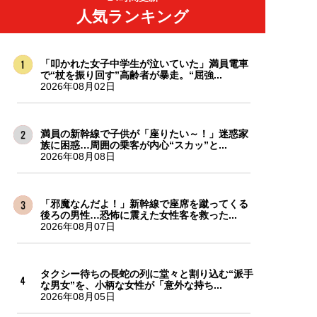
人気ランキング
「叩かれた女子中学生が泣いていた」満員電車
で“杖を振り回す”高齢者が暴走。“屈強...
2026年08月02日
満員の新幹線で子供が「座りたい～！」迷惑家
族に困惑…周囲の乗客が内心“スカッ”と...
2026年08月08日
「邪魔なんだよ！」新幹線で座席を蹴ってくる
後ろの男性…恐怖に震えた女性客を救った...
2026年08月07日
タクシー待ちの長蛇の列に堂々と割り込む“派手
な男女”を、小柄な女性が「意外な持ち...
2026年08月05日