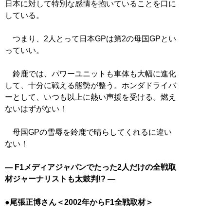
日本に対して特別な感情を抱いていることを口に
している。
つまり、2人とって日本GPは第2の母国GPとい
っていい。
鈴鹿では、パワーユニットも車体も大幅に進化
して、十分に戦える態勢が整う。ホンダドライバ
ーとして、いつも以上に熱い声援を受ける。燃え
ないはずがない！
母国GPの雪辱を鈴鹿で晴らしてくれるに違い
ない！
― F1メディアジャパンでたった2人だけの全戦取
材ジャーナリストも太鼓判!? ―
●尾張正博さん＜2002年からF1全戦取材＞