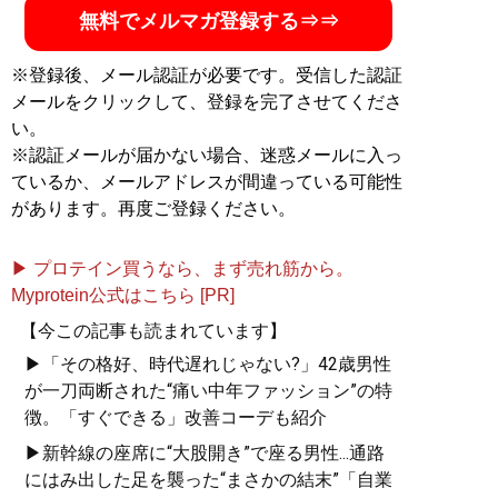
無料でメルマガ登録する⇒⇒
※登録後、メール認証が必要です。受信した認証
メールをクリックして、登録を完了させてくださ
い。
※認証メールが届かない場合、迷惑メールに入っ
ているか、メールアドレスが間違っている可能性
があります。再度ご登録ください。
▶ プロテイン買うなら、まず売れ筋から。
Myprotein公式はこちら [PR]
【今この記事も読まれています】
▶「その格好、時代遅れじゃない?」42歳男性
が一刀両断された“痛い中年ファッション”の特
徴。「すぐできる」改善コーデも紹介
▶新幹線の座席に“大股開き”で座る男性...通路
にはみ出した足を襲った“まさかの結末”「自業