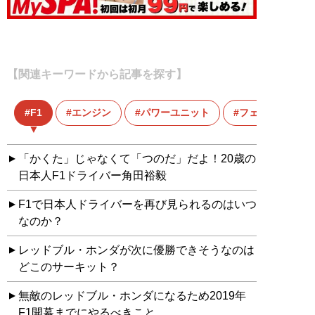
【関連キーワードから記事を探す】
F1
エンジン
パワーユニット
フェラーリ
「かくた」じゃなくて「つのだ」だよ！20歳の
日本人F1ドライバー角田裕毅
F1で日本人ドライバーを再び見られるのはいつ
なのか？
レッドブル・ホンダが次に優勝できそうなのは
どこのサーキット？
無敵のレッドブル・ホンダになるため2019年
F1開幕までにやるべきこと