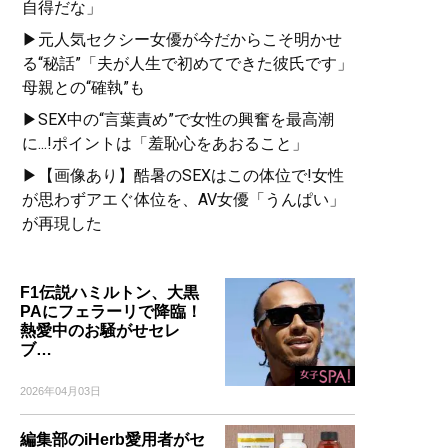
自得だな」
▶元人気セクシー女優が今だからこそ明かせ
る“秘話”「夫が人生で初めてできた彼氏です」
母親との“確執”も
▶SEX中の“言葉責め”で女性の興奮を最高潮
に...!ポイントは「羞恥心をあおること」
▶【画像あり】酷暑のSEXはこの体位で!女性
が思わずアエぐ体位を、AV女優「うんぱい」
が再現した
F1伝説ハミルトン、大黒
PAにフェラーリで降臨！
熱愛中のお騒がせセレ
ブ…
2026年04月03日
編集部のiHerb愛用者がセ