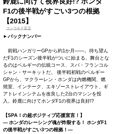
鈴鹿に向けて視界良好!? ホンダ
F1の後半戦がすごい3つの根拠
【2015】
コンコルド足立
バックナンバー
前戦ハンガリーGPから約1か月――。待ち望ん
だF1のシーズン後半戦がついに始まる。舞台とな
るのはベルギーの伝統コース、スパ・フランコル
シャン・サーキットだ。 後半戦初戦のベルギー
GPから、マクラーレン・ホンダは内燃機関、燃
焼室、インテーク、エキゾーストレイアウト、ギ
アトレインシテムを改良した2台のマシンを投
入。鈴鹿に向けてホンダF1の視界は良好!?
【SPA！の超ポジティブ応援宣言！】
― ホンダのレーシング魂が炸裂する！ ホンダF1
の後半戦がすごい3つの根拠！―