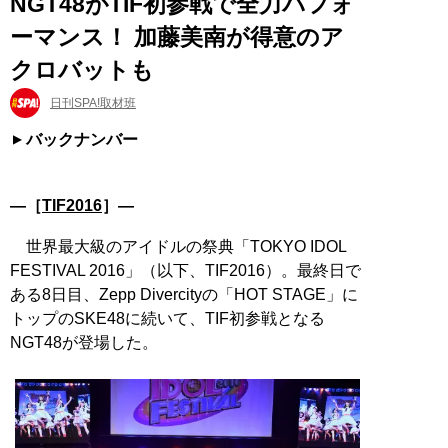
NGT48がTIF初参戦で全力パフォ
ーマンス！ 加藤美南が得意のア
クロバットも
日刊SPA!取材班
バックナンバー
―［
TIF2016
］―
世界最大級のアイドルの祭典「TOKYO IDOL
FESTIVAL 2016」（以下、TIF2016）。最終日で
ある8日目、Zepp Divercityの「HOT STAGE」に
トップのSKE48に続いて、TIF初参戦となる
NGT48が登場した。