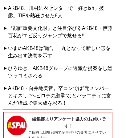
AKB48、川村結衣センターで「好きish」披
露。TIFを熱狂させた8人
『顔面重要文化財』と注目浴びるAKB48・伊藤
百花がエビ反りジャンプで魅せる!!
いまのAKB48は”輪”。一丸となって新しい形を
生み出す決意を示す
ひろゆき、AKB48グループに過激な提案をし総
ツッコミされる
AKB48・向井地美音。卒コンでは”元メンバー
とキス”、”ヘビロテの継承”などバラエティに富
んだ構成で集大成を彩る！