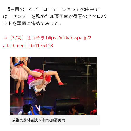
5曲目の「ヘビーローテーション」の曲中で
は、センターを務めた加藤美南が得意のアクロバ
ットを華麗に決めてみせた。
⇒【写真】はコチラ https://nikkan-spa.jp/?
attachment_id=1175418
抜群の身体能力を持つ加藤美南