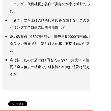
ーニング二代目社長が告白「実際の料率は8対2だっ
た」
「新党」立ち上げのひろゆき氏を直撃！なぜこのタ
イミングで？自身の出馬可能性は？
夏の教育費で150万円消失…世帯年収2000万円超の
タワマン家族でも「家計は火の車」破綻寸前のリア
ル
客は払ったのに店には1円も入らない…負債1151億
円「全東信」の破産で、経営陣への責任追及は問え
るか