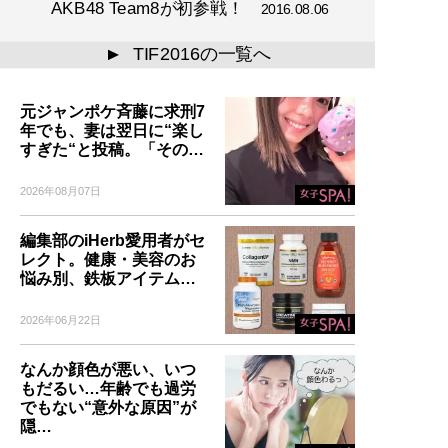
AKB48 Team8が初参戦！
2016.08.06
TIF2016の一覧へ
▲
元ジャンポケ斉藤に求刑7
年でも、妻は翌日に“楽し
すぎた“と投稿。「その…
2026年08月07日
編集部のiHerb愛用者がセ
レクト。健康・美容のお
悩み別、鉄板アイテム…
2026年06月22日
なんか顔色が悪い、いつ
もだるい…年齢でも過労
でもない“意外な原因”が
隠…