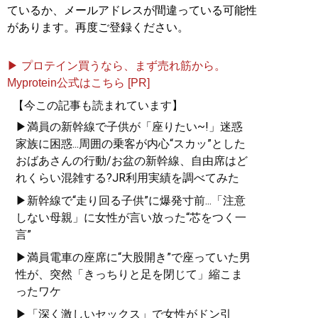
ているか、メールアドレスが間違っている可能性
があります。再度ご登録ください。
▶ プロテイン買うなら、まず売れ筋から。
Myprotein公式はこちら [PR]
【今この記事も読まれています】
▶満員の新幹線で子供が「座りたい~!」迷惑
家族に困惑...周囲の乗客が内心“スカッ”とした
おばあさんの行動/お盆の新幹線、自由席はど
れくらい混雑する?JR利用実績を調べてみた
▶新幹線で“走り回る子供”に爆発寸前...「注意
しない母親」に女性が言い放った“芯をつく一
言”
▶満員電車の座席に“大股開き”で座っていた男
性が、突然「きっちりと足を閉じて」縮こま
ったワケ
▶「深く激しいセックス」で女性がドン引