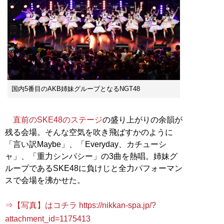
国内5番目のAKB姉妹グループとなるNGT48
直前のSKE48のステージ
の盛り上がりの余韻が
残る会場。そんな空気を吹き飛ばすかのように
「言い訳Maybe」、「Everyday、カチューシ
ャ」、「重力シンパシー」の3曲を熱唱。姉妹グ
ループであるSKE48に負けじと全力パフォーマン
スで会場を沸かせた。
⇒【写真】はコチラ https://nikkan-spa.jp/?
attachment_id=1175413