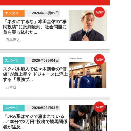
NEW!
エンタメ
2026年08月05日
「ネタにするな」本田圭佑の“移
民投稿”に批判殺到。社会問題に
首を突っ込むた...
石黒隆之
NEW!
スポーツ
2026年08月04日
スクバル加入で佐々木朗希の“価
値”が急上昇？ ドジャースに浮上
する「最強ブ...
八木遊
NEW!
スポーツ
2026年08月03日
「JRA系はマジで恵まれている」
…“30分で2万円”投稿で競馬関係
者が猛反...