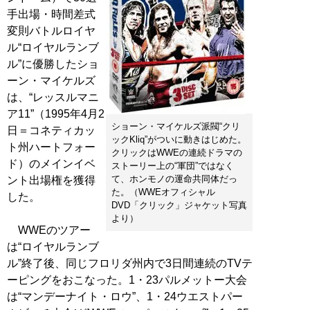
手出場・時間差式
変則バトルロイヤ
ル“ロイヤルランブ
ル”に優勝したショ
ーン・マイケルズ
は、“レッスルマニ
ア11”（1995年4月2
ショーン・マイケルズ派閥“クリ
日＝コネティカッ
ックKliq”がついに動きはじめた。
ト州ハートフォー
クリックはWWEの連続ドラマの
ド）のメインイベ
ストーリー上の“軍団”ではなく
て、ホンモノの運命共同体だっ
ント出場権を獲得
た。（WWEオフィシャル
した。
DVD「クリック」ジャケット写真
より）
WWEのツアー
は“ロイヤルランブ
ル”終了後、同じフロリダ州内で3日間連続のTVテ
ーピングをおこなった。1・23パルメットー大会
は“マンデーナイト・ロウ”、1・24ウエストパー