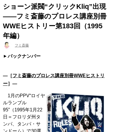
ショーン派閥“クリックKliq”出現
――フミ斎藤のプロレス講座別冊
WWEヒストリー第183回（1995
年編）
フミ斎藤
バックナンバー
―［
フミ斎藤のプロレス講座別冊WWEヒストリ
ー
］―
1月のPPV“ロイヤ
ルランブル
95”（1995年1月22
日＝フロリダ州タ
ンパ、タンパ・サ
ンドーム）で30選