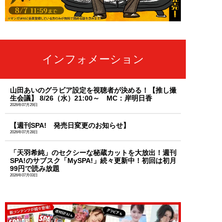
インフォメーション
山田あいのグラビア設定を視聴者が決める！【推し撮
生会議】 8/26（水）21:00～ MC：岸明日香
2026年07月29日
【週刊SPA! 発売日変更のお知らせ】
2026年07月28日
「天羽希純」のセクシーな秘蔵カットを大放出！週刊
SPA!のサブスク「MySPA!」続々更新中！初回は初月
99円で読み放題
2026年07月03日