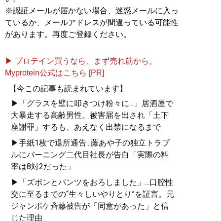
※認証メールが届かない場合、迷惑メールに入っ
ているか、メールアドレスが間違っている可能性
があります。再度ご登録ください。
▶ プロテイン買うなら、まず売れ筋から。
Myprotein公式はこちら [PR]
【今この記事も読まれています】
▶「グラスを壁に叩きつけ粉々に...」居酒屋で
大暴走する高齢男性。被害届を出され「土下
座謝罪」するも、あえなく出禁になるまで
▶手紙1枚で退所通告...藤あや子の独立トラブ
ルにバーニング二代目社長が告白「実際の料
率は8対2だった」
▶「ズボンとパンツをおろしました」...口腔性
交に至るまでの“生々しいやりとり”を証言。元
ジャンポケ斉藤被告が「同意があった」と信
じた理由