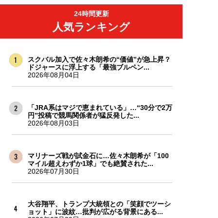
24時間更新
人気ランキング
スクバル加入で佐々木朗希の“価値”が急上昇？
ドジャースに浮上する「最強ブルペン...
2026年08月04日
「JRA系はマジで恵まれている」…“30分で2万
円”投稿で競馬関係者が猛反発した...
2026年08月03日
マリナーズ戦が試金石に…佐々木朗希が「100
マイル超えわずか1球」でも絶賛された...
2026年07月30日
大谷翔平、トランプ大統領との「笑顔でツーシ
ョット」に波紋…批判が広がる背景にある...