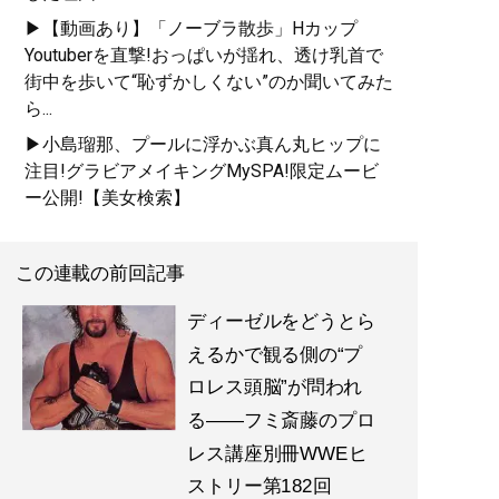
▶【動画あり】「ノーブラ散歩」Hカップ
Youtuberを直撃!おっぱいが揺れ、透け乳首で
街中を歩いて“恥ずかしくない”のか聞いてみた
ら...
▶小島瑠那、プールに浮かぶ真ん丸ヒップに
注目!グラビアメイキングMySPA!限定ムービ
ー公開!【美女検索】
この連載の前回記事
ディーゼルをどうとら
えるかで観る側の“プ
ロレス頭脳”が問われ
る――フミ斎藤のプロ
レス講座別冊WWEヒ
ストリー第182回