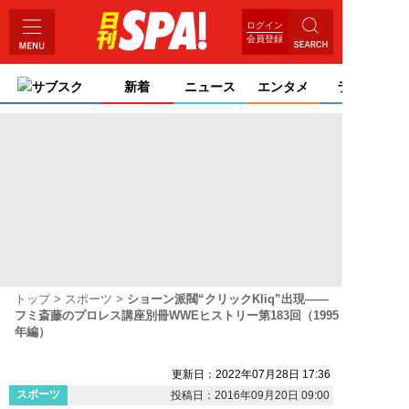
ログイン
会員登録
サブスク
新着
ニュース
エンタメ
ライフ
トップ
スポーツ
ショーン派閥“クリックKliq”出現――
フミ斎藤のプロレス講座別冊WWEヒストリー第183回（1995
年編）
更新日：2022年07月28日 17:36
スポーツ
投稿日：2016年09月20日 09:00