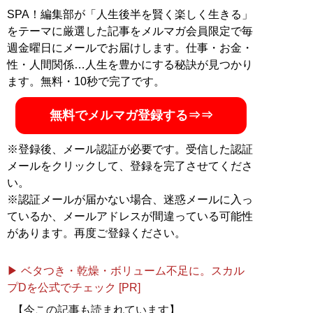
旅行最強ナビ【最新版】』（辰巳出版）がある。
SPA！編集部が「人生後半を賢く楽しく生きる」
Twitter：
@gold_gogogo
をテーマに厳選した記事をメルマガ会員限定で毎
週金曜日にメールでお届けします。仕事・お金・
記事一覧へ
性・人間関係…人生を豊かにする秘訣が見つかり
ます。無料・10秒で完了です。
無料でメルマガ登録する⇒⇒
※登録後、メール認証が必要です。受信した認証
メールをクリックして、登録を完了させてくださ
い。
※認証メールが届かない場合、迷惑メールに入っ
ているか、メールアドレスが間違っている可能性
があります。再度ご登録ください。
▶ ベタつき・乾燥・ボリューム不足に。スカル
プDを公式でチェック [PR]
【今この記事も読まれています】