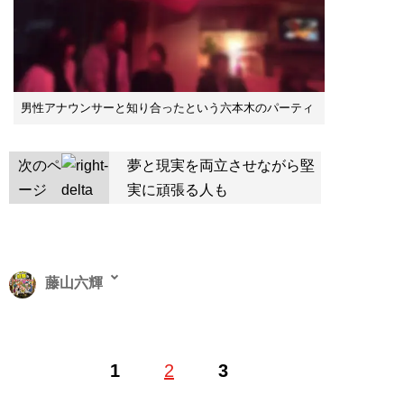
男性アナウンサーと知り合ったという六本木のパーティ
次のペ
夢と現実を両立させながら堅
ージ
実に頑張る人も
藤山六輝
ライター・編集者。著書に『海外アングラ旅行』『実
1
2
3
録！いかがわしい経験をしまくってみました』（共に彩
図社）など。執筆協力に『旅の賢人たちがつくった海外