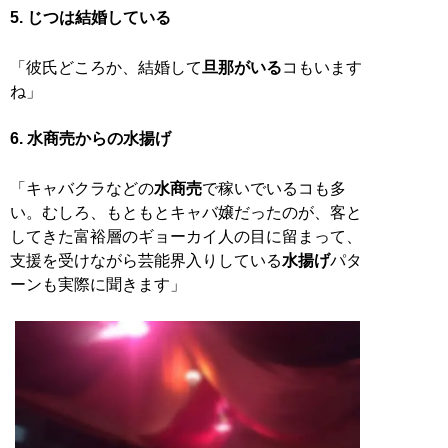
5. じつは結婚している
「彼氏どころか、結婚して
旦那がいる
コもいます
ね」
6. 水商売からの水揚げ
「キャバクラなどの
水商売
で稼いでいるコも多
い。むしろ、もともとキャバ嬢だったのが、客と
してきた富裕層のギョーカイ人の目に留まって、
支援を受けながら芸能界入りしている
水揚げ
パタ
ーンも実際に聞きます」