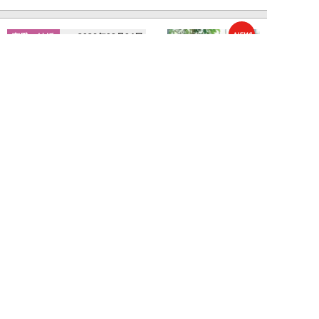
NEW!
恋愛・結婚
2026年08月04日
「当初からナルシストっぽいとは
思っていたんですけど…」女性が
密かに“恋愛対...
堺屋大地
NEW!
恋愛・結婚
2026年08月02日
「ダサい中年男性」に共通す
る“時代遅れのファッション”と
は。100万円の「...
堺屋大地
新着記事をもっと見る