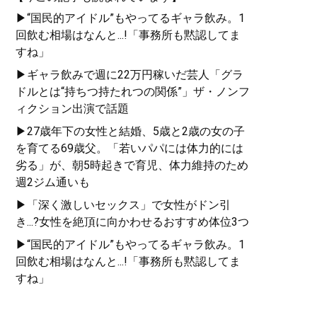
▶“国民的アイドル”もやってるギャラ飲み。1
回飲む相場はなんと...!「事務所も黙認してま
すね」
▶ギャラ飲みで週に22万円稼いだ芸人「グラ
ドルとは“持ちつ持たれつの関係”」ザ・ノンフ
ィクション出演で話題
▶27歳年下の女性と結婚、5歳と2歳の女の子
を育てる69歳父。「若いパパには体力的には
劣る」が、朝5時起きで育児、体力維持のため
週2ジム通いも
▶「深く激しいセックス」で女性がドン引
き...?女性を絶頂に向かわせるおすすめ体位3つ
▶“国民的アイドル”もやってるギャラ飲み。1
回飲む相場はなんと...!「事務所も黙認してま
すね」