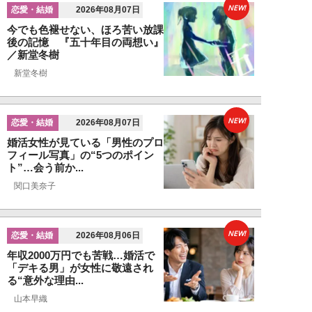
NEW!
恋愛・結婚
2026年08月07日
今でも色褪せない、ほろ苦い放課
後の記憶 『五十年目の両想い』
／新堂冬樹
新堂冬樹
NEW!
恋愛・結婚
2026年08月07日
婚活女性が見ている「男性のプロ
フィール写真」の“5つのポイン
ト”…会う前か...
関口美奈子
NEW!
恋愛・結婚
2026年08月06日
年収2000万円でも苦戦…婚活で
「デキる男」が女性に敬遠され
る“意外な理由...
山本早織