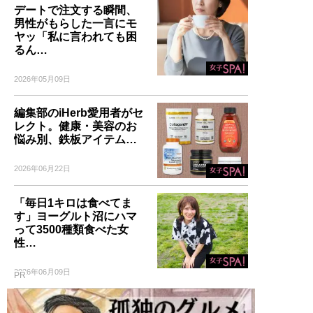
デートで注文する瞬間、
男性がもらした一言にモ
ヤッ「私に言われても困
るん…
2026年05月09日
編集部のiHerb愛用者がセ
レクト。健康・美容のお
悩み別、鉄板アイテム…
2026年06月22日
「毎日1キロは食べてま
す」ヨーグルト沼にハマ
って3500種類食べた女
性…
2026年06月09日
PR