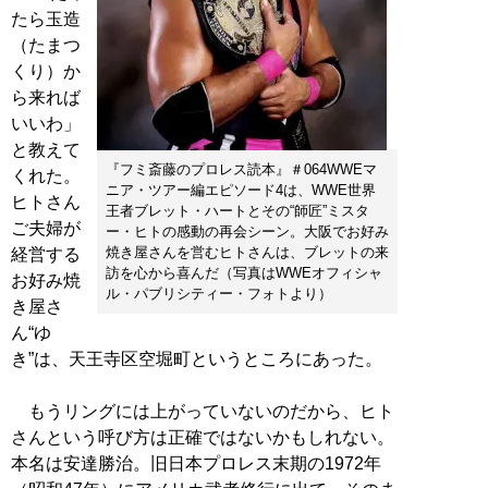
たら玉造
（たまつ
くり）か
ら来れば
いいわ」
と教えて
『フミ斎藤のプロレス読本』＃064WWEマ
くれた。
ニア・ツアー編エピソード4は、WWE世界
ヒトさん
王者ブレット・ハートとその“師匠”ミスタ
ご夫婦が
ー・ヒトの感動の再会シーン。大阪でお好み
焼き屋さんを営むヒトさんは、ブレットの来
経営する
訪を心から喜んだ（写真はWWEオフィシャ
お好み焼
ル・パブリシティー・フォトより）
き屋さ
ん“ゆ
き”は、天王寺区空堀町というところにあった。
もうリングには上がっていないのだから、ヒト
さんという呼び方は正確ではないかもしれない。
本名は安達勝治。旧日本プロレス末期の1972年