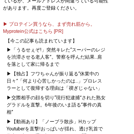
ているか、メールアドレスが間違っている可能性
があります。再度ご登録ください。
▶ プロテイン買うなら、まず売れ筋から。
Myprotein公式はこちら [PR]
【今この記事も読まれています】
▶「うるせぇぞ!」突然キレた“スーパーのレジ
を渋滞させる老人客”。警察を呼んだ結果...肩
を落として家に帰るまで
▶【独占】フワちゃんが振り返る“休業中の
日々”「何より心苦しかったのは...」プロレス
ラーとして復帰する理由は「禊ぎじゃない」
▶交際相手の顔を切り“現行犯逮捕”された熟女
グラドルを直撃。6年後のいま語る“事件の真
相”
▶【動画あり】「ノーブラ散歩」Hカップ
Youtuberを直撃!おっぱいが揺れ、透け乳首で