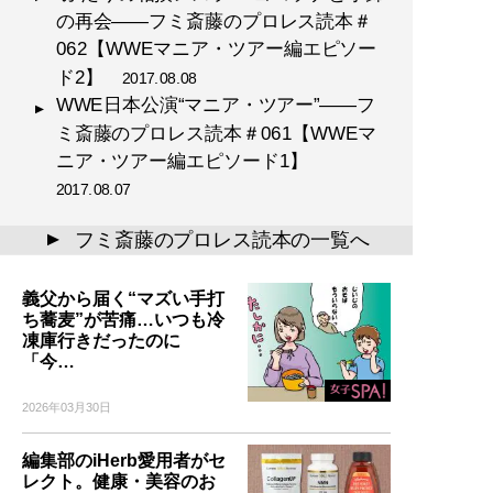
の再会――フミ斎藤のプロレス読本＃
062【WWEマニア・ツアー編エピソー
ド2】
2017.08.08
WWE日本公演“マニア・ツアー”――フ
ミ斎藤のプロレス読本＃061【WWEマ
ニア・ツアー編エピソード1】
2017.08.07
フミ斎藤のプロレス読本の一覧へ
▲
義父から届く“マズい手打
ち蕎麦”が苦痛…いつも冷
凍庫行きだったのに
「今…
2026年03月30日
編集部のiHerb愛用者がセ
レクト。健康・美容のお