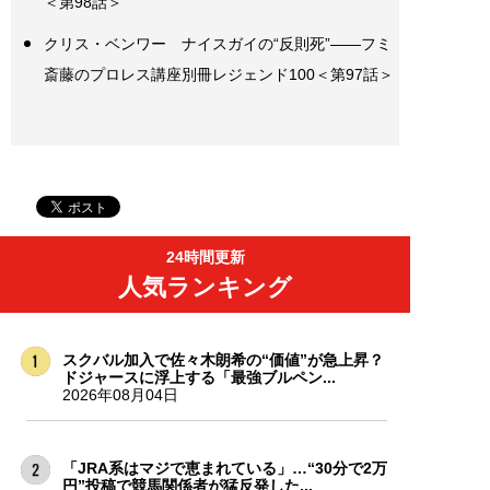
＜第98話＞
クリス・ベンワー ナイスガイの“反則死”――フミ
斎藤のプロレス講座別冊レジェンド100＜第97話＞
24時間更新
人気ランキング
スクバル加入で佐々木朗希の“価値”が急上昇？
ドジャースに浮上する「最強ブルペン...
2026年08月04日
「JRA系はマジで恵まれている」…“30分で2万
円”投稿で競馬関係者が猛反発した...