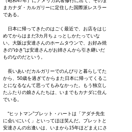
（昭和47年）にアメリカ武者修行に出て、そのま
まカナダ・カルガリーに定住した国際派レスラー
である。
日本に帰ってきたのはごく最近で、お店をはじ
めてからはまだ3カ月ちょっとしかたっていな
い。大阪は安達さんのホームタウンで、お好み焼
きの“ゆき”は安達さんがお姉さんから引き継いだ
ものなのだという。
長いあいだカルガリーでのんびりと暮らしてた
から、50歳を過ぎてからまた日本に帰ってくるこ
とになるなんて思ってもみなかった。もう独立し
たふたりの娘さんたちは、いまでもカナダに住ん
でいる。
“ヒットマン”ブレット・ハートは「アダチ先生
に会いにいく」といってほほ笑んだ。ブレットと
安達さんの出逢いは、いまから15年ほどまえにさ