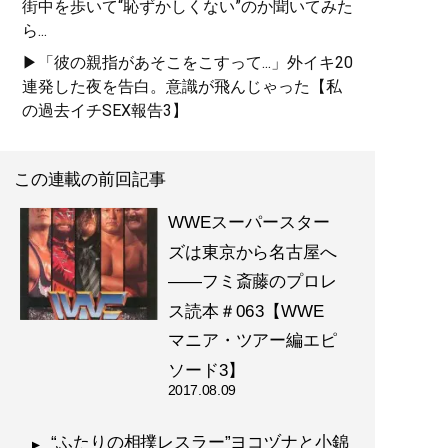
街中を歩いて“恥ずかしくない”のか聞いてみた
ら...
▶「彼の親指があそこをこすって...」外イキ20
連発した夜を告白。意識が飛んじゃった【私
の過去イチSEX報告3】
この連載の前回記事
WWEスーパースター
ズは東京から名古屋へ
――フミ斎藤のプロレ
ス読本＃063【WWE
マニア・ツアー編エピ
ソード3】
2017.08.09
“ふたりの相撲レスラー”ヨコヅナと小錦