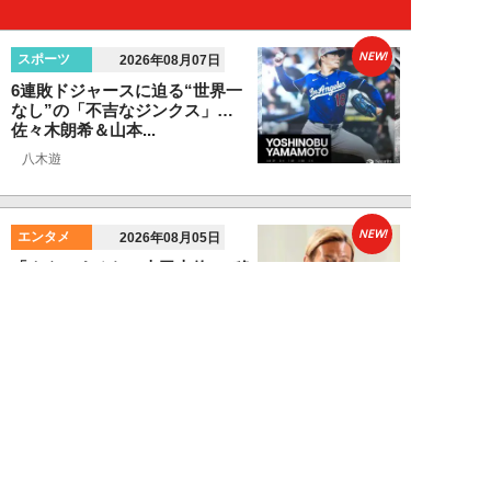
NEW!
スポーツ
2026年08月07日
6連敗ドジャースに迫る“世界一
なし”の「不吉なジンクス」…
佐々木朗希＆山本...
八木遊
NEW!
エンタメ
2026年08月05日
「ネタにするな」本田圭佑の“移
民投稿”に批判殺到。社会問題に
首を突っ込むた...
石黒隆之
NEW!
スポーツ
2026年08月04日
スクバル加入で佐々木朗希の“価
値”が急上昇？ ドジャースに浮上
する「最強ブ...