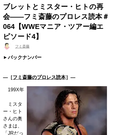
ブレットとミスター・ヒトの再
会――フミ斎藤のプロレス読本＃
064【WWEマニア・ツアー編エ
ピソード4】
フミ斎藤
バックナンバー
―［
フミ斎藤のプロレス読本
］―
199X年
ミスタ
ー・ヒト
さんの奥
さまは、
「JRだっ