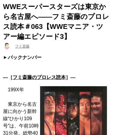
WWEスーパースターズは東京か
ら名古屋へ――フミ斎藤のプロレ
ス読本＃063【WWEマニア・ツ
アー編エピソード3】
フミ斎藤
バックナンバー
―［
フミ斎藤のプロレス読本
］―
199X年
東京から名古
屋に向かう新幹
線“ひかり109
号”は、午前10時
31分発。総勢40