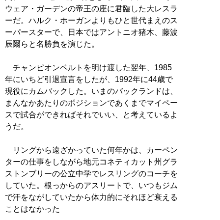
ウェア・ガーデンの帝王の座に君臨した大レスラ
ーだ。ハルク・ホーガンよりもひと世代まえのス
ーパースターで、日本ではアントニオ猪木、藤波
辰爾らと名勝負を演じた。
チャンピオンベルトを明け渡した翌年、1985
年にいちど引退宣言をしたが、1992年に44歳で
現役にカムバックした。いまのバックランドは、
まんなかあたりのポジションであくまでマイペー
スで試合ができればそれでいい、と考えているよ
うだ。
リングから遠ざかっていた何年かは、カーペン
ターの仕事をしながら地元コネティカット州グラ
ストンブリーの公立中学でレスリングのコーチを
していた。根っからのアスリートで、いつもジム
で汗をながしていたから体力的にそれほど衰える
ことはなかった