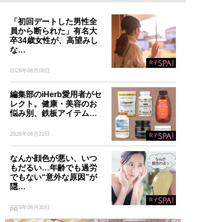
「初回デートした男性全
員から断られた」有名大
卒34歳女性が、高望みし
な…
2026年08月08日
編集部のiHerb愛用者がセ
レクト。健康・美容のお
悩み別、鉄板アイテム…
2026年06月22日
なんか顔色が悪い、いつ
もだるい…年齢でも過労
でもない“意外な原因”が
隠…
2026年06月30日
PR