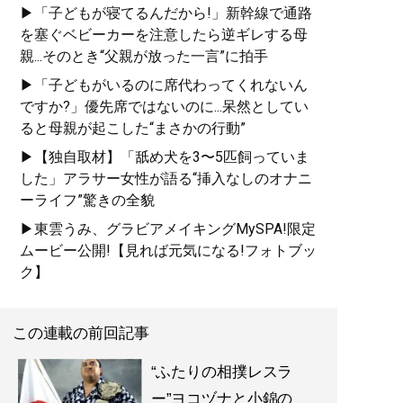
▶「子どもが寝てるんだから!」新幹線で通路
を塞ぐベビーカーを注意したら逆ギレする母
親...そのとき“父親が放った一言”に拍手
▶「子どもがいるのに席代わってくれないん
ですか?」優先席ではないのに...呆然としてい
ると母親が起こした“まさかの行動”
▶【独自取材】「舐め犬を3〜5匹飼っていま
した」アラサー女性が語る“挿入なしのオナニ
ーライフ”驚きの全貌
▶東雲うみ、グラビアメイキングMySPA!限定
ムービー公開!【見れば元気になる!フォトブッ
ク】
この連載の前回記事
“ふたりの相撲レスラ
ー”ヨコヅナと小錦の