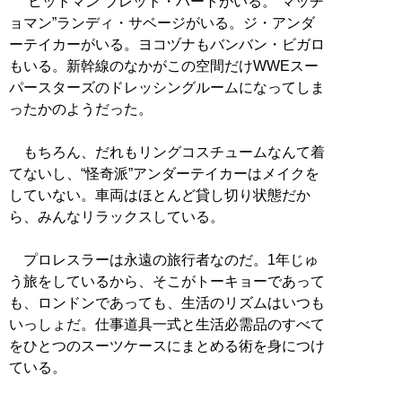
“ヒットマン”ブレット・ハートがいる。“マッチ
ョマン”ランディ・サベージがいる。ジ・アンダ
ーテイカーがいる。ヨコヅナもバンバン・ビガロ
もいる。新幹線のなかがこの空間だけWWEスー
パースターズのドレッシングルームになってしま
ったかのようだった。
もちろん、だれもリングコスチュームなんて着
てないし、“怪奇派”アンダーテイカーはメイクを
していない。車両はほとんど貸し切り状態だか
ら、みんなリラックスしている。
プロレスラーは永遠の旅行者なのだ。1年じゅ
う旅をしているから、そこがトーキョーであって
も、ロンドンであっても、生活のリズムはいつも
いっしょだ。仕事道具一式と生活必需品のすべて
をひとつのスーツケースにまとめる術を身につけ
ている。