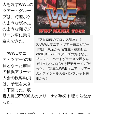
人を超すWWEの
ツアー・グルー
プは、時差ボケ
のような寝不足
のような顔でグ
リーン車に乗り
『フミ斎藤のプロレス読本』＃
込んできた。
063WWEマニア・ツアー編エピソー
ド3は、東京から名古屋へ移動した
“WWEマニ
WWEスーパースターズのおはなし。
ブレット・ハートがラーメン屋さん
ア・ツアー”の初
で注文したのは“みそ野菜ラーメン”だ
日となった前日
った。（写真はWWEマニア・ツアー
の横浜アリーナ
のオフィシャル大会パンフレット表
大会の観客動員
紙から）
は、予想を大き
く下回った。収
容人員1万7000人のアリーナが半分も埋まらなか
った。