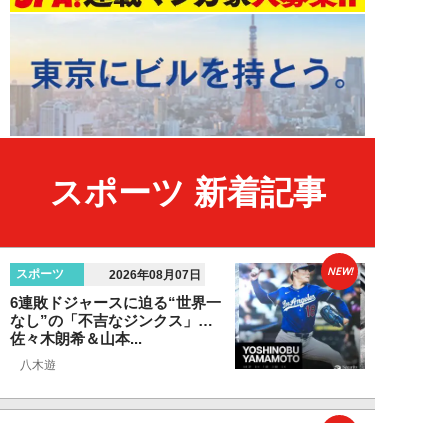
スポーツ 新着記事
NEW!
スポーツ
2026年08月07日
6連敗ドジャースに迫る“世界一
なし”の「不吉なジンクス」…
佐々木朗希＆山本...
八木遊
NEW!
エンタメ
2026年08月05日