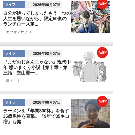
NEW!
ライフ
2026年08月07日
自分が絶ってしまったもう一つの
人生を思いながら、限定50食の
ランチロース定...
カツセマサヒコ
NEW!
ライフ
2026年08月07日
『まだおじさんじゃない』現代中
年 惑いまくり小説【第十章・第
三話 堅山賢一...
鳥トマト
NEW!
ライフ
2026年08月07日
ラーメンを「年間800杯」を食す
35歳男性を直撃。「9年で35キロ
増」も健...
Mr.tsubaking