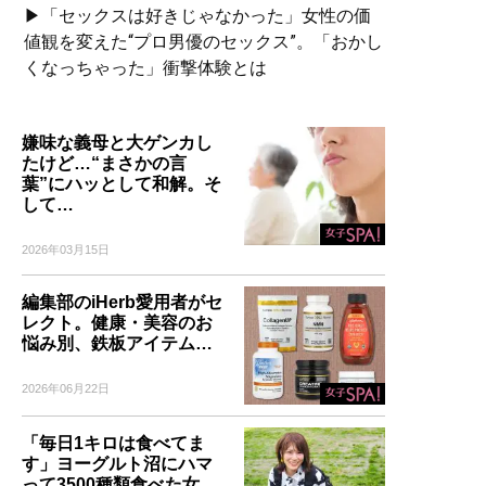
▶「セックスは好きじゃなかった」女性の価
値観を変えた“プロ男優のセックス”。「おかし
くなっちゃった」衝撃体験とは
嫌味な義母と大ゲンカし
たけど…“まさかの言
葉”にハッとして和解。そ
して…
2026年03月15日
編集部のiHerb愛用者がセ
レクト。健康・美容のお
悩み別、鉄板アイテム…
2026年06月22日
「毎日1キロは食べてま
す」ヨーグルト沼にハマ
って3500種類食べた女