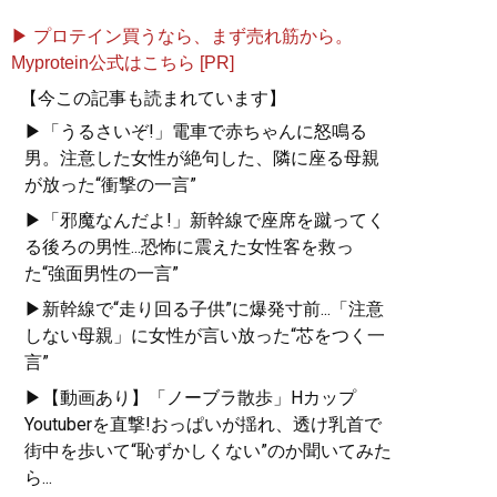
▶ プロテイン買うなら、まず売れ筋から。
Myprotein公式はこちら [PR]
【今この記事も読まれています】
▶「うるさいぞ!」電車で赤ちゃんに怒鳴る
男。注意した女性が絶句した、隣に座る母親
が放った“衝撃の一言”
▶「邪魔なんだよ!」新幹線で座席を蹴ってく
る後ろの男性...恐怖に震えた女性客を救っ
た“強面男性の一言”
▶新幹線で“走り回る子供”に爆発寸前...「注意
しない母親」に女性が言い放った“芯をつく一
言”
▶【動画あり】「ノーブラ散歩」Hカップ
Youtuberを直撃!おっぱいが揺れ、透け乳首で
街中を歩いて“恥ずかしくない”のか聞いてみた
ら...