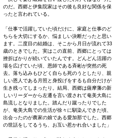
のだ。西郷と伊集院家はその後も良好な関係を保
ったと言われている。
「仕事で活躍していた頃だけに、家庭と仕事のど
ちらを大切にするか、悩ましい決断だったと思い
ます。二度目の結婚は、そこから月日が流れて33
歳のときでした。実はこの直前、西郷にとっては
挫折ばかりが続いていたんです。どんどん活躍の
場を広げていた頃、恩師である斉彬が突然の死
去。落ち込みもひどく自らも死のうとしたり、親
しい恩人である月照と身投げをするも自分だけが
生き残ってしまったり。結局、西郷は薩摩藩の新
しいリーダーから左遷を言い渡されて奄美大島に
島流しとなりました。踏んだり蹴ったりでした
が、奄美大島での生活が徐々に馴染んできた頃、
出会ったのが農家の娘である愛加那でした。西郷
の世話をしてるうち、お互い惹かれ合いました」