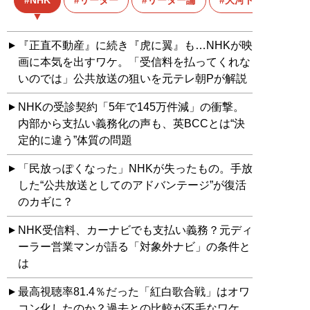
NHK
リーダー
リーダー論
大河ドラマ
『正直不動産』に続き『虎に翼』も…NHKが映
画に本気を出すワケ。「受信料を払ってくれな
いのでは」公共放送の狙いを元テレ朝Pが解説
NHKの受診契約「5年で145万件減」の衝撃。
内部から支払い義務化の声も、英BCCとは“決
定的に違う”体質の問題
「民放っぽくなった」NHKが失ったもの。手放
した“公共放送としてのアドバンテージ”が復活
のカギに？
NHK受信料、カーナビでも支払い義務？元ディ
ーラー営業マンが語る「対象外ナビ」の条件と
は
最高視聴率81.4％だった「紅白歌合戦」はオワ
コン化したのか？過去との比較が不毛なワケ