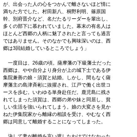
が、出会った人の心をつかんで離さないほど情に
満ちた方でした。村田新八、桐野利明、篠原国
幹、別府晋介など、名だたるリーダーを輩出し、
多くの部下に慕われていました。幕末の有名人は
ほとんど西郷の人柄に魅了されたと言っても過言
ではありません。そのなかでも興味深いのは、西
郷は3回結婚しているところでしょう」
一度目は、26歳の頃。薩摩藩の下級藩士だった
西郷は、やや自分より身分が上の城下士である伊
集院兼善の娘・須賀と結婚。しかし、間もなく薩
摩藩主の島津斉彬に抜擢され、江戸で働く出世コ
ースを歩む。いわゆる単身赴任だ。鹿児島に残さ
れてしまった須賀は、西郷の弟や妹と同居し、貧
しい生活を強いられてしまう。娘の大変さを見か
ねた伊集院家から離縁の相談を受け、やむなく西
郷は同意して離婚することになってしまった。
決して妻が離婚を言い渡したわけではなかった