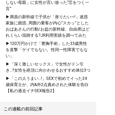
しない母親」に女性が言い放った“芯をつく一
言”
▶満員の新幹線で子供が「座りたい~!」迷惑
家族に困惑...周囲の乗客が内心“スカッ”とした
おばあさんの行動/お盆の新幹線、自由席はど
れくらい混雑する?JR利用実績を調べてみた
▶120万円かけて「豊胸手術」した33歳男性
を直撃「ゲイでもない。性同一性障害でもな
い」
▶「深く激しいセックス」で女性がドン引
き...?女性を絶頂に向かわせるおすすめ体位3つ
▶「この人うまい...!」SEXで初めてイった24
歳保育士が、内&外2点責めされた体験を告白
【私の過去イチSEX報告2】
この連載の前回記事