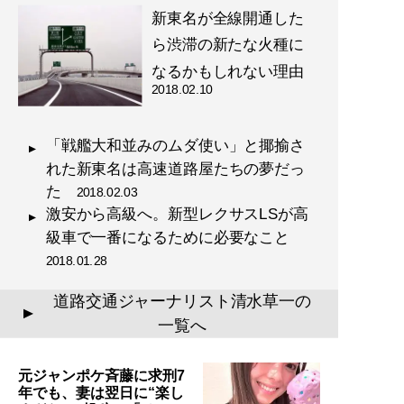
新東名が全線開通した
ら渋滞の新たな火種に
なるかもしれない理由
2018.02.10
「戦艦大和並みのムダ使い」と揶揄さ
れた新東名は高速道路屋たちの夢だっ
た
2018.02.03
激安から高級へ。新型レクサスLSが高
級車で一番になるために必要なこと
2018.01.28
道路交通ジャーナリスト清水草一の
▲
一覧へ
元ジャンポケ斉藤に求刑7
年でも、妻は翌日に“楽し