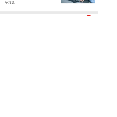
宇野源一
NEW!
お金
2026年06月15日
ランクル250「ディーラー査定
620万円を727万円に」化けさせ
た交渉術。...
宇野源一
NEW!
カーライフ
2026年06月06日
元ディーラー営業マンが暴露。ガ
ソリン車と比較して「ハイブリッ
ドカーはおすす...
宇野源一
NEW!
カーライフ
2026年05月25日
あおり運転してきた“真っ赤なス