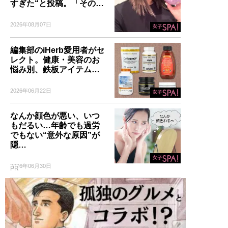
すぎた“と投稿。「その…
2026年08月07日
編集部のiHerb愛用者がセ
レクト。健康・美容のお
悩み別、鉄板アイテム…
2026年06月22日
なんか顔色が悪い、いつ
もだるい…年齢でも過労
でもない“意外な原因”が
隠…
2026年06月30日
PR