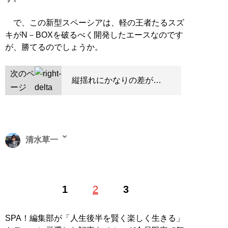
で、この新型スペーシアは、軽の王者たるスズ
キがN－BOXを破るべく開発したエースなのです
が、勝てるのでしょうか。
次のペ
縦揺れにかなりの差が…
ージ
清水草一
1962年東京生まれ。慶大法卒。編集者を経てフリーライ
1
2
3
ター。『
そのフェラーリください!!
』をはじめとするお
笑いフェラーリ文学のほか、『
首都高速の謎
』『
高速道
路の謎
』などの著作で道路交通ジャーナリストとしても
SPA！編集部が「人生後半を賢く楽しく生きる」
活動中