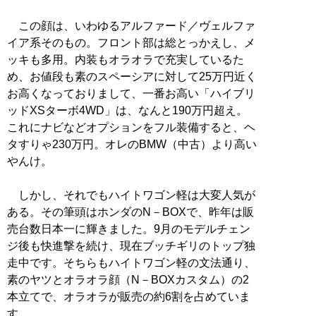
この顔は、いわゆるアルファード／ヴェルファ
イア系そのもの。フロント部は総とっかえし、メ
ッキも多用。内装もオラオラで充実しているた
め、お値段も素のスペーシアに対して25万円近く
お高くなっておりまして、一番お高い「ハイブリ
ッドXSターボ4WD」は、なんと190万円超え。
これにナビなどオプションをフル装備すると、ヘ
タすりゃ230万円。オレのBMW（中古）より高い
やんけ。
しかし、それでもハイトワゴン軽は大変人気が
ある。その筆頭はホンダのN－BOXで、昨年は販
売台数日本一に輝きました。9月のモデルチェン
ジ後も快進撃を続け、現在ブッチギリのトップ独
走中です。そちらもハイトワゴン軽の文法通り、
素のヤツとオラオラ顔（N－BOXカスタム）の2
本立てで、オラオラが販売の約6割を占めていま
す。