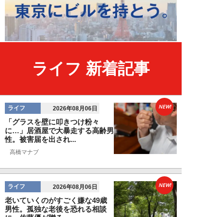
ライフ 新着記事
NEW!
ライフ
2026年08月06日
「グラスを壁に叩きつけ粉々
に…」居酒屋で大暴走する高齢男
性。被害届を出され...
高橋マナブ
NEW!
ライフ
2026年08月06日
老いていくのがすごく嫌な49歳
男性。孤独な老後を恐れる相談