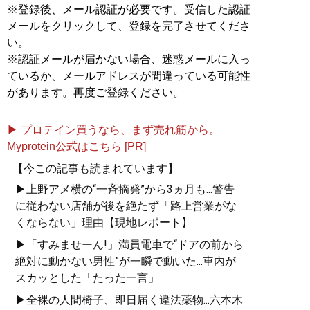
※登録後、メール認証が必要です。受信した認証
メールをクリックして、登録を完了させてくださ
い。
※認証メールが届かない場合、迷惑メールに入っ
ているか、メールアドレスが間違っている可能性
があります。再度ご登録ください。
▶ プロテイン買うなら、まず売れ筋から。
Myprotein公式はこちら [PR]
【今この記事も読まれています】
▶上野アメ横の“一斉摘発”から3ヵ月も...警告
に従わない店舗が後を絶たず「路上営業がな
くならない」理由【現地レポート】
▶「すみませーん!」満員電車で“ドアの前から
絶対に動かない男性”が一瞬で動いた...車内が
スカッとした「たった一言」
▶全裸の人間椅子、即日届く違法薬物...六本木