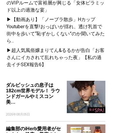
のVIPルームで富裕層が興じる「女体ピラミッ
ド以上の過激な宴」
▶【動画あり】「ノーブラ散歩」Hカップ
Youtuberを直撃!おっぱいが揺れ、透け乳首で
街中を歩いて“恥ずかしくない”のか聞いてみた
ら...
▶超人気風俗嬢まりてん&るるかが告白「お客
さんにイカされて乱れちゃった夜」【私の過
去イチSEX報告6】
ダルビッシュの息子は
182cm世界モデル！ ラウ
ンドガールやミスコン
美…
2026年08月05日
編集部のiHerb愛用者がセ