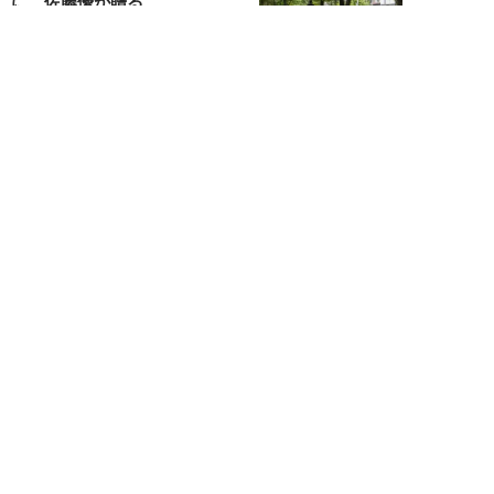
に、佐藤優が贈る...
佐藤優
NEW!
ライフ
2026年08月05日
タクシー待ちの長蛇の列に堂々と
割り込む“派手な男女”を、小柄
な女性が「意外...
和泉太郎
NEW!
ライフ
2026年08月05日
エコノミー席「頭カクンで眠れな
い」問題を解決？航空ジャーナリ
ストが見つけた...
北島幸司
NEW!
ライフ
2026年08月04日