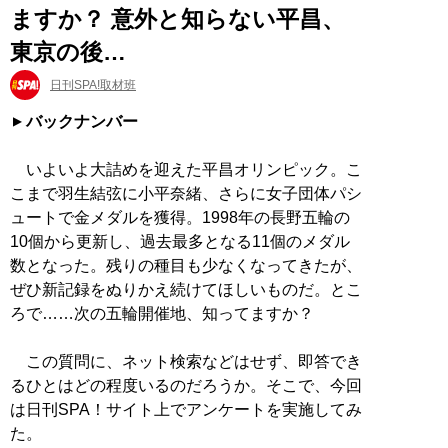
ますか？ 意外と知らない平昌、
東京の後…
日刊SPA!取材班
バックナンバー
いよいよ大詰めを迎えた平昌オリンピック。こ
こまで羽生結弦に小平奈緒、さらに女子団体パシ
ュートで金メダルを獲得。1998年の長野五輪の
10個から更新し、過去最多となる11個のメダル
数となった。残りの種目も少なくなってきたが、
ぜひ新記録をぬりかえ続けてほしいものだ。とこ
ろで……次の五輪開催地、知ってますか？
この質問に、ネット検索などはせず、即答でき
るひとはどの程度いるのだろうか。そこで、今回
は日刊SPA！サイト上でアンケートを実施してみ
た。