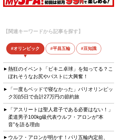
【関連キーワードから記事を探す】
オリンピック
平昌五輪
豆知識
熱狂のイベント「ビキニ卓球」を知ってる？こ
ぼれそうなお尻やバストに大興奮！
「一度もベッドで寝なかった」パリオリンピッ
ク3泊5日で合計27万円の節約旅
「アスリートは聖人君子である必要はない！」
柔道男子100kg級代表ウルフ・アロンが“本
音”を語る理由
ウルフ・アロンが明かす！パリ五輪内定前、