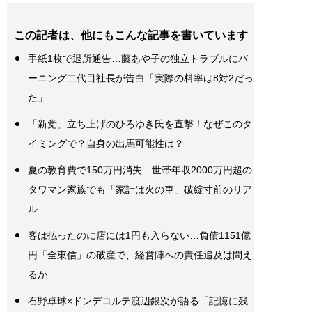
この記者は、他にもこんな記事を書いています
手紙1枚で退所通告…藤あや子の独立トラブルにバ
ーニング二代目社長が告白「実際の料率は8対2だっ
た」
「新党」立ち上げのひろゆき氏を直撃！なぜこのタ
イミングで？自身の出馬可能性は？
夏の教育費で150万円消失…世帯年収2000万円超の
タワマン家族でも「家計は火の車」破綻寸前のリア
ル
客は払ったのに店には1円も入らない…負債1151億
円「全東信」の破産で、経営陣への責任追及は問え
るか
石野卓球×ドンデコルテ渡辺銀次が語る「記憶に残