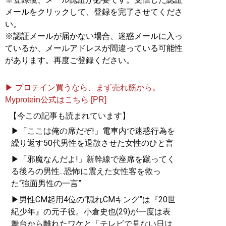
メールをクリックして、登録を完了させてくださ
い。
※認証メールが届かない場合、迷惑メールに入っ
ているか、メールアドレスが間違っている可能性
があります。再度ご登録ください。
▶ プロテイン買うなら、まず売れ筋から。
Myprotein公式はこちら [PR]
【今この記事も読まれています】
▶「ここは俺の席だぞ!」電車内で迷惑行為を
繰り返す50代男性を退散させた女性のひと言
▶「邪魔なんだよ!」新幹線で座席を蹴ってく
る後ろの男性...恐怖に震えた女性客を救っ
た“強面男性の一言”
▶男性CM起用4位の“隠れCMキング”は『20世
紀少年』の元子役。小倉史也(29)が一度は表
舞台から離れたワケと「テレビで見ない日は