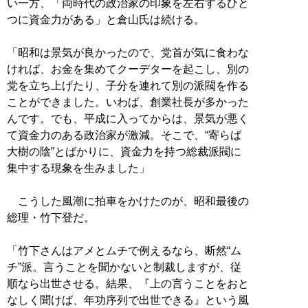
い一方、「両時代の政治家の印象を左右するひと
つに資金力がある」と倉山氏は続ける。
「昭和は景気が良かったので、党首が気に食わな
ければ、お金を集めてクーデターを起こし、別の
党を立ち上げたり、子分を連れて別の派閥を作る
ことができました。いわば、創業社長が多かった
んです。でも、平成に入ってからは、景気が悪く
て資金力のある政治家が激減。そこで、“寄らば
大樹の陰”とばかりに、資金力を持つ総裁派閥に
集中する現象を生みました」
こうした風潮に拍車をかけたのが、昭和最後の
総理・竹下登だ。
「竹下さんはアメとムチで例えるなら、断然“ム
チ”派。言うことを聞かないと制裁しますが、従
順なら出世させる。結果、『上の言うことをおと
なしく聞けば、年功序列で出世できる』という風