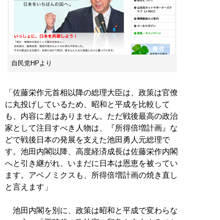
自民党HPより
「佐藤栄作元首相以降の総理大臣は、政策は官僚
に丸投げしているため、昭和と平成を比較して
も、内容に差はありません。ただ戦後最高の政治
家として注目すべき人物は、『所得倍増計画』な
どで戦後日本の発展を支えた池田勇人元総理で
す。池田内閣以降、高度経済成長は佐藤栄作内閣
へと引き継がれ、いまだに日本は恩恵を被ってい
ます。アベノミクスも、所得倍増計画の焼き直し
と言えます」
池田内閣を別に、政策は昭和と平成で変わらな