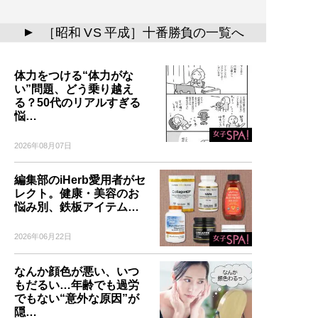
［昭和 VS 平成］十番勝負の一覧へ
▲
体力をつける“体力がな
い”問題、どう乗り越え
る？50代のリアルすぎる
悩…
2026年08月07日
編集部のiHerb愛用者がセ
レクト。健康・美容のお
悩み別、鉄板アイテム…
2026年06月22日
なんか顔色が悪い、いつ
もだるい…年齢でも過労
でもない“意外な原因”が
隠…