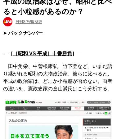
平成の政治家はなぜ、昭和と比べ
ると小粒感があるのか？
日刊SPA!取材班
バックナンバー
―［
［昭和 VS 平成］十番勝負
］―
田中角栄、中曽根康弘、竹下登など、いまだ語
り継がれる昭和の大物政治家。彼らに比べると、
平成の政治家は、どこか小粒感が否めない。両者
の違いを、憲政史家の倉山満氏はこう分析する。