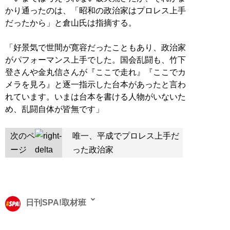
かり通ったのは、「昭和の政治家はプロレス上手
だったから」と倉山氏は指摘する。
「好景気で世間が寛容だったこともあり、政治家
がパフォーマンス上手でした。国会乱闘も、竹下
登さんや金丸信さんが『ここで走れ』『ここでカ
メラを見ろ』と逐一指示した台本があったと言わ
れています。いまは台本を書ける人物がいないた
め、乱闘自体が皆無です」
次のペ
唯一、平成でプロレス上手だ
ージ
った政治家
日刊SPA!取材班