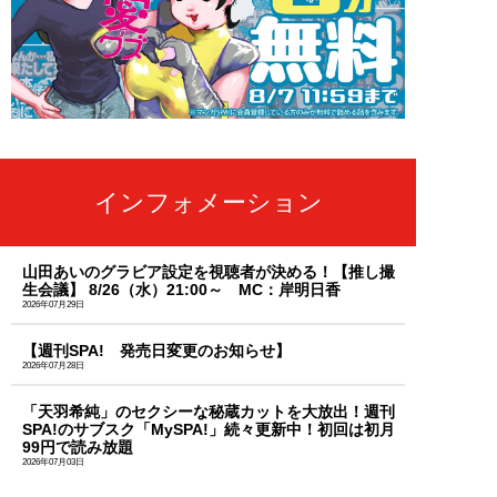
インフォメーション
山田あいのグラビア設定を視聴者が決める！【推し撮
生会議】 8/26（水）21:00～ MC：岸明日香
2026年07月29日
【週刊SPA! 発売日変更のお知らせ】
2026年07月28日
「天羽希純」のセクシーな秘蔵カットを大放出！週刊
SPA!のサブスク「MySPA!」続々更新中！初回は初月
99円で読み放題
2026年07月03日