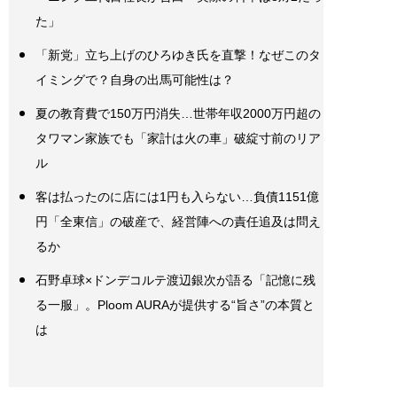
た」
「新党」立ち上げのひろゆき氏を直撃！なぜこのタ
イミングで？自身の出馬可能性は？
夏の教育費で150万円消失…世帯年収2000万円超の
タワマン家族でも「家計は火の車」破綻寸前のリア
ル
客は払ったのに店には1円も入らない…負債1151億
円「全東信」の破産で、経営陣への責任追及は問え
るか
石野卓球×ドンデコルテ渡辺銀次が語る「記憶に残
る一服」。Ploom AURAが提供する“旨さ”の本質と
は