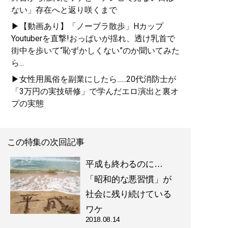
ない」存在へと返り咲くまで
▶【動画あり】「ノーブラ散歩」Hカップ
Youtuberを直撃!おっぱいが揺れ、透け乳首で
街中を歩いて“恥ずかしくない”のか聞いてみた
ら...
▶女性用風俗を副業にしたら......20代消防士が
「3万円の実技研修」で学んだエロ演出と裏オ
プの実態
この特集の次回記事
平成も終わるのに…
「昭和的な悪習慣」が
社会に残り続けている
ワケ
2018.08.14