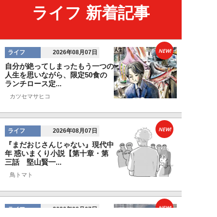
ライフ 新着記事
NEW!
ライフ
2026年08月07日
自分が絶ってしまったもう一つの
人生を思いながら、限定50食の
ランチロース定...
カツセマサヒコ
NEW!
ライフ
2026年08月07日
『まだおじさんじゃない』現代中
年 惑いまくり小説【第十章・第
三話 堅山賢一...
鳥トマト
NEW!
ライフ
2026年08月07日