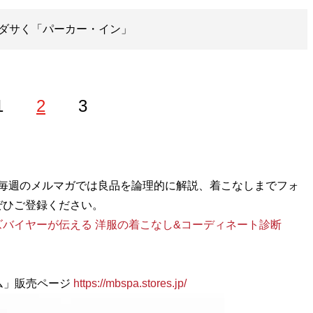
ダサく「パーカー・イン」
1
2
3
。毎週のメルマガでは良品を論理的に解説、着こなしまでフォ
ップ
』のほか、『
MBの偏愛ブランド図鑑
』『
最速でおしゃれ
ぜひご登録ください。
に見せる方法
』『
幸服論――人生は服で簡単に変えられる
』
「
バイヤーが伝える 洋服の着こなし&コーディネート診断
Knower Mag現役メンズバイヤーが伝えるオシャレになる
話題に。年間の被服費は1000万円超！ （Xアカウン
テム」販売ページ
https://mbspa.stores.jp/