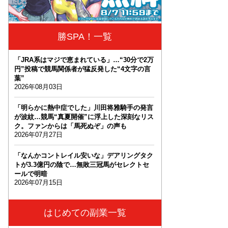
勝SPA！一覧
「JRA系はマジで恵まれている」…“30分で2万
円”投稿で競馬関係者が猛反発した“4文字の言
葉”
2026年08月03日
「明らかに熱中症でした」川田将雅騎手の発言
が波紋…競馬“真夏開催”に浮上した深刻なリス
ク。ファンからは「馬死ぬぞ」の声も
2026年07月27日
「なんかコントレイル安いな」デアリングタク
トが3.3億円の陰で…無敗三冠馬がセレクトセ
ールで明暗
2026年07月15日
はじめての副業一覧