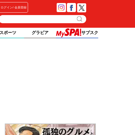
ログイン
会員登録
スポーツ
グラビア
サブスク