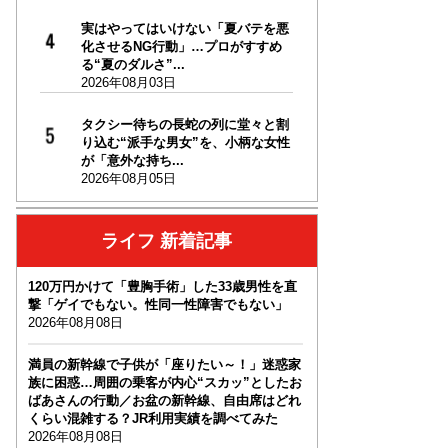
実はやってはいけない「夏バテを悪
化させるNG行動」…プロがすすめ
る“夏のダルさ”...
2026年08月03日
タクシー待ちの長蛇の列に堂々と割
り込む“派手な男女”を、小柄な女性
が「意外な持ち...
2026年08月05日
ライフ 新着記事
120万円かけて「豊胸手術」した33歳男性を直
撃「ゲイでもない。性同一性障害でもない」
2026年08月08日
満員の新幹線で子供が「座りたい～！」迷惑家
族に困惑…周囲の乗客が内心“スカッ”としたお
ばあさんの行動／お盆の新幹線、自由席はどれ
くらい混雑する？JR利用実績を調べてみた
2026年08月08日