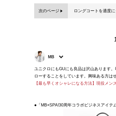
次のページ
ロングコートを適度に
MB
ファッションバイヤー。最新刊『
ユニクロにもGUにも良品は沢山あります
ロードマ
に見せる方法 <実践編>
ローすることをしています。興味ある方は
』『
最速でおしゃれ
など関連書籍が累計200万部を突破。ブログ
【最も早くオシャレになる方法】現役メンズ
方法
」、ユーチューブ「
MBチャンネル
」も
ト:
@MBKnowerMag
）
●「MB×SPA!30周年コラボビジネスアイ