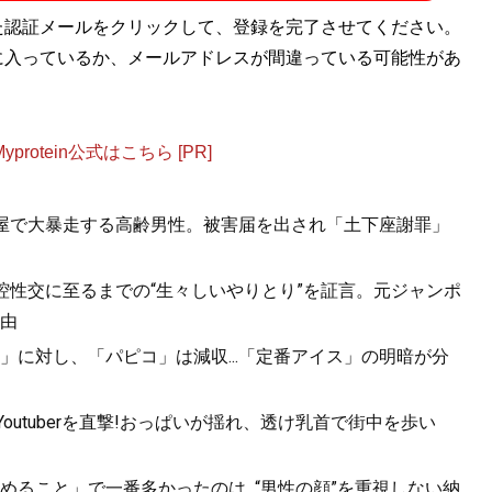
た認証メールをクリックして、登録を完了させてください。
に入っているか、メールアドレスが間違っている可能性があ
otein公式はこちら [PR]
酒屋で大暴走する高齢男性。被害届を出され「土下座謝罪」
口腔性交に至るまでの“生々しいやりとり”を証言。元ジャンポ
由
に対し、「パピコ」は減収...「定番アイス」の明暗が分
utuberを直撃!おっぱいが揺れ、透け乳首で街中を歩い
ること」で一番多かったのは...“男性の顔”を重視しない納