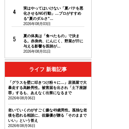
実はやってはいけない「夏バテを悪
化させるNG行動」…プロがすすめ
る“夏のダルさ”...
2026年08月03日
夏の体臭は「食べたもの」で決ま
る。赤身肉、にんにく、野菜が汗に
与える影響を医師が...
2026年08月01日
ライフ 新着記事
「グラスを壁に叩きつけ粉々に…」居酒屋で大
暴走する高齢男性。被害届を出され「土下座謝
罪」するも、あえなく出禁になるまで
2026年08月06日
老いていくのがすごく嫌な49歳男性。孤独な老
後を恐れる相談に、佐藤優が贈る「そのままで
いい」という答え
2026年08月06日