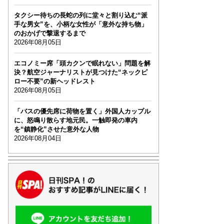
タクシー待ちの長蛇の列に堂々と割り込む“派
手な男女”を、小柄な女性が「意外な持ち物」
のおかげで撃退するまで
2026年08月05日
エコノミー席「頭カクンで眠れない」問題を解
決？航空ジャーナリストが見つけた“ネックピ
ロー不要”の新ヘッドレスト
2026年08月05日
「バスの優先席に荷物を置く」外国人カップル
に、怒鳴り散らす地元民。一触即発の車内
を“鎮静化”させた意外な人物
2026年08月04日