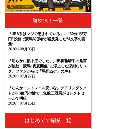
勝SPA！一覧
「JRA系はマジで恵まれている」…“30分で2万
円”投稿で競馬関係者が猛反発した“4文字の言
葉”
2026年08月03日
「明らかに熱中症でした」川田将雅騎手の発言
が波紋…競馬“真夏開催”に浮上した深刻なリス
ク。ファンからは「馬死ぬぞ」の声も
2026年07月27日
「なんかコントレイル安いな」デアリングタク
トが3.3億円の陰で…無敗三冠馬がセレクトセ
ールで明暗
2026年07月15日
はじめての副業一覧