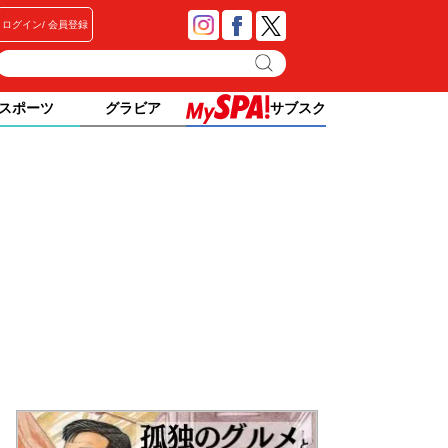
ログイン
会員登録
スポーツ
グラビア
サブスク