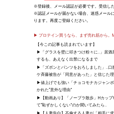
※登録後、メール認証が必要です。受信し
※認証メールが届かない場合、迷惑メール
ります。再度ご登録ください。
▶ プロテイン買うなら、まず売れ筋から。Mypr
【今この記事も読まれています】
▶「グラスを壁に叩きつけ粉々に...」居
するも、あえなく出禁になるまで
▶「ズボンとパンツをおろしました」...
ケ斉藤被告が「同意があった」と信じた理
▶値上げでも強い「チョコモナカジャンボ」
かれた“意外な理由”
▶【動画あり】「ノーブラ散歩」HカップYo
て“恥ずかしくない”のか聞いてみたら...
▶【人妻告白】不倫する人妻が「相手に求め