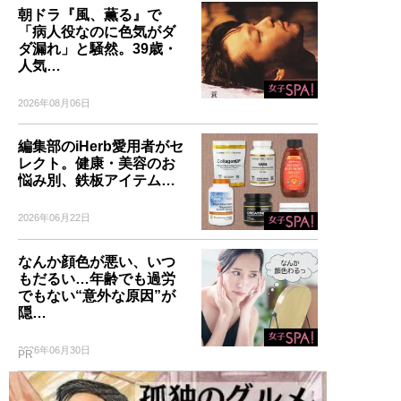
朝ドラ『風、薫る』で
「病人役なのに色気がダ
ダ漏れ」と騒然。39歳・
人気…
2026年08月06日
編集部のiHerb愛用者がセ
レクト。健康・美容のお
悩み別、鉄板アイテム…
2026年06月22日
なんか顔色が悪い、いつ
もだるい…年齢でも過労
でもない“意外な原因”が
隠…
2026年06月30日
PR