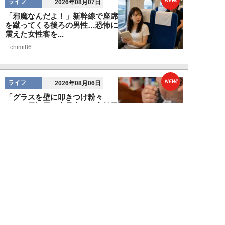
NEW!
ライフ
2026年08月07日
「邪魔なんだよ！」新幹線で座席
を蹴ってくる後ろの男性…恐怖に
震えた女性客を...
chimi86
NEW!
ライフ
2026年08月06日
「グラスを壁に叩きつけ粉々
に…」居酒屋で大暴走する高齢男
性。被害届を出され...
高橋マナブ
NEW!
ライフ
2026年08月06日
老いていくのがすごく嫌な49歳
男性。孤独な老後を恐れる相談
に、佐藤優が贈る...
佐藤優