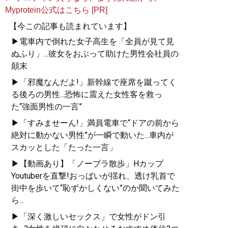
Myprotein公式はこちら [PR]
【今この記事も読まれています】
▶電車内で倒れた女子高生を「全員が見て見
ぬふり」...彼女をおぶって助けた男性会社員の
顛末
▶「邪魔なんだよ!」新幹線で座席を蹴ってく
る後ろの男性...恐怖に震えた女性客を救っ
た“強面男性の一言”
▶「すみませーん!」満員電車で“ドアの前から
絶対に動かない男性”が一瞬で動いた...車内が
スカッとした「たった一言」
▶【動画あり】「ノーブラ散歩」Hカップ
Youtuberを直撃!おっぱいが揺れ、透け乳首で
街中を歩いて“恥ずかしくない”のか聞いてみた
ら...
▶「深く激しいセックス」で女性がドン引