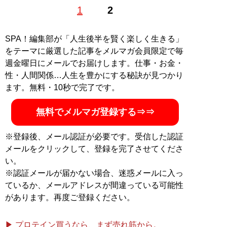
ファッション・ブロガー。大手ブランドのパターンナ
1
2
ー、大手アパレルの企画室を経て独立。現在、ファッシ
ョン・レッスンなどの開催や、ブログ『
誰も教えてくれ
なかったおしゃれのルール
』などで活躍中。新刊『
わた
SPA！編集部が「人生後半を賢く楽しく生きる」
し史上最高のおしゃれになる！
』は発売即重版に。新刊
をテーマに厳選した記事をメルマガ会員限定で毎
『
お金をかけずにシックなおしゃれ 21世紀のチープシ
週金曜日にメールでお届けします。仕事・お金・
ック
』が発売中
性・人間関係…人生を豊かにする秘訣が見つかり
ます。無料・10秒で完了です。
記事一覧へ
無料でメルマガ登録する⇒⇒
※登録後、メール認証が必要です。受信した認証
メールをクリックして、登録を完了させてくださ
い。
※認証メールが届かない場合、迷惑メールに入っ
ているか、メールアドレスが間違っている可能性
があります。再度ご登録ください。
▶ プロテイン買うなら、まず売れ筋から。