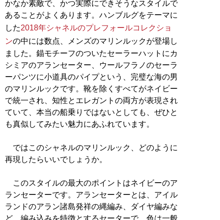
かなか素敵で、かつ実際にできそうなスタイルで
あることがよくあります。ハンブルグをテーマに
した
2018年シャネルのプレフォールコレクショ
ン
の中には数点、メンズのマリンルックが登場し
ました。錨モチーフのついたセーラーハットにカ
シミアのアランセーター、ウールフラノのセーラ
ーパンツに小道具のパイプという、完璧な海の男
のマリンルックです。靴を除くすべてがネイビー
で統一され、知性とエレガントの両方が表現され
ていて、本当の船乗りではないとしても、ぜひと
も真似してみたい魅力にあふれています。
ではこのシャネルのマリンルック、どのように
再現したらいいでしょうか。
このスタイルの最大のポイントはネイビーのア
ランセーターです。アランセーターとは、アイル
ランドのアラン諸島発祥の縄編み、ダイヤ編みな
ど、編み込みを特徴とするセーターで、色は一般